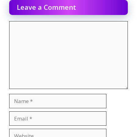
Leave a Comment
Comment
Name
Email
Website