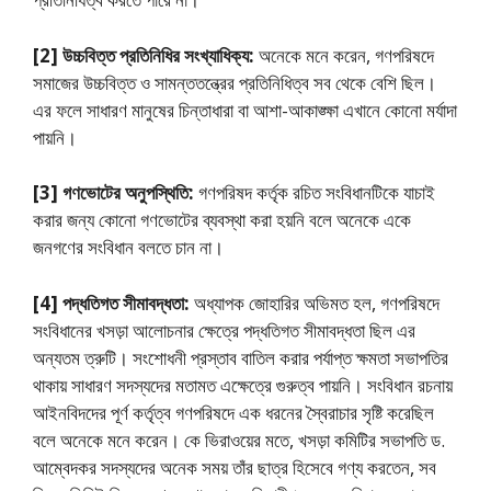
[2] উচ্চবিত্ত প্রতিনিধির সংখ্যাধিক্য:
অনেকে মনে করেন, গণপরিষদে
সমাজের উচ্চবিত্ত ও সামন্ততন্ত্রের প্রতিনিধিত্ব সব থেকে বেশি ছিল।
এর ফলে সাধারণ মানুষের চিন্তাধারা বা আশা-আকাঙ্ক্ষা এখানে কোনাে মর্যাদা
পায়নি।
[3] গণভােটের অনুপস্থিতি:
গণপরিষদ কর্তৃক রচিত সংবিধানটিকে যাচাই
করার জন্য কোনাে গণভােটের ব্যবস্থা করা হয়নি বলে অনেকে একে
জনগণের সংবিধান বলতে চান না।
[4] পদ্ধতিগত সীমাবদ্ধতা:
অধ্যাপক জোহারির অভিমত হল, গণপরিষদে
সংবিধানের খসড়া আলােচনার ক্ষেত্রে পদ্ধতিগত সীমাবদ্ধতা ছিল এর
অন্যতম ত্রুটি। সংশােধনী প্রস্তাব বাতিল করার পর্যাপ্ত ক্ষমতা সভাপতির
থাকায় সাধারণ সদস্যদের মতামত এক্ষেত্রে গুরুত্ব পায়নি। সংবিধান রচনায়
আইনবিদদের পূর্ণ কর্তৃত্ব গণপরিষদে এক ধরনের স্বৈরাচার সৃষ্টি করেছিল
বলে অনেকে মনে করেন। কে ভিরাওয়ের মতে, খসড়া কমিটির সভাপতি ড.
আম্বেদকর সদস্যদের অনেক সময় তাঁর ছাত্র হিসেবে গণ্য করতেন, সব