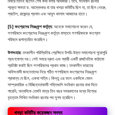
বিষয়ে তিনিই ছিলেন শেষ কথা বলার অধিকারী। তবে, সংবিধান রচনার
প্রকৃত ক্ষমতা ড. আম্বেদকর বা তার খসড়া কমিটির ছিল না, তা ছিল নেহরু,
প্যাটেল, রাজেন্দ্র প্রসাদ এবং আবুল কালাম আজাদের হাতে।
[5] কংগ্রেসের নিরঙ্কুশ কর্তৃত্ব:
অনেকে সমালােচনা করেন যে,
গণপরিষদে কংগ্রেসের নিরঙ্কুশ কর্তৃত্ব বাস্তবে গণপরিষদকে কংগ্রেস
পরিষদে রূপান্তরিত করেছিল।
উপসংহার:
তৎকালীন পরিস্থিতির প্রেক্ষিতে উপরি-উক্ত সমালােচনা পুরােপুরি
গ্রহণযােগ্য নয়। সেই সময়ে দ্রুত এবং স্থায়ী একটি রাজনৈতিক কাঠামাে
প্রতিষ্ঠা করাই ছিল গণপরিষদের প্রধান কাজ। তৎকালীন ভারতের
অবিসংবাদী জননেতাদের নিয়ে গঠিত গণপরিষদে কংগ্রেসের নিরঙ্কুশ
প্রাধান্য যে ছিল, একথা সত্যি। কিন্তু এর ফলে একদিকে যেমন
সাম্প্রদায়িক ও বিচ্ছিন্নতাকামী শক্তিগুলি সংবিধান রচনায় বাধা দিতে
পারেনি, অন্যদিকে তেমনি মাত্র তিন বছর সময়কালের মধ্যে বিশ্বের
বৃহত্তম লিখিত সংবিধান রচনার পথ সুগম হয়েছিল।
খসড়া কমিটির কয়েকজন সদস্য