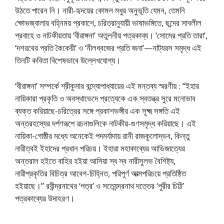
উঠতে পারেন নি। নারী-হৃদয়ের কোমল মধুর অনুভূতি যেমন, তেমনি
ক্ষোভজ্বালার বহ্নিময় প্রকাশে, চরিত্রানুযায়ী ভাষাভঙ্গিতে, ছন্দের সাবলীল
প্রবাহে ও নাটকীয়তায় ‘বীরাঙ্গনা’ অতুলনীয় পত্রকাব্য। ‘সোমের প্রতি তারা’,
‘দশরথের প্রতি কৈকেয়ী’ ও ‘নীলধ্বজের প্রতি জনা’—নাট্যরস সমৃদ্ধ এই
তিনটি কবিতা বিশেষভাবে উল্লেখযোগ্য।
‘বীরাঙ্গনা’ সম্পর্কে শ্রীকুমার বন্দ্যোপাধ্যায়ের এই মন্তব্য স্মরণীয় : “ইহার
নায়িকারা প্রকৃতি ও অবস্থাভেদে প্রত্যেকে এক স্বতন্ত্র সুরে মনোভাব
ব্যক্ত করিয়াছে-চরিত্রের সঙ্গে প্রকাশভঙ্গীর এক সূক্ষ্ম সঙ্গতি এই
অন্তরহস্যের দর্পণরূপে রচনাগুলিকে নাটকীয়-গুণসমৃদ্ধ করিয়াছে। এই
নায়িকা-গোষ্ঠীর মধ্যে অনেকেই পদমর্যাদায় রানী রাজকুলোদ্ভব, কিন্তু
নারীত্বই ইহাদের প্রধান পরিচয়। ইহারা মহাকাব্যের আভিজাত্যের
অন্তরাল হইতে বাহির হইয়া আসিয়া স্ব স্ব নারীসুলভ বৈশিষ্ট্য,
নারীপ্রকৃতির বিচিত্র আবেগ-চিহ্নিত, পরিপূর্ণ আত্মপরিচয়ে প্রতিষ্ঠিত
হইয়াছে।” রবীন্দ্রনাথের ‘পত্র’ ও সত্যেন্দ্রনাথ দত্তের ‘পুরীর চিঠি’
পত্রকাব্যের উদাহরণ।