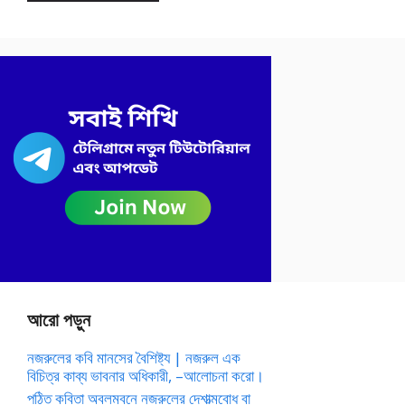
আরো পড়ুন
নজরুলের কবি মানসের বৈশিষ্ট্য | নজরুল এক
বিচিত্র কাব্য ভাবনার অধিকারী, –আলোচনা করো।
পঠিত কবিতা অবলম্বনে নজরুলের দেশাত্মবোধ বা