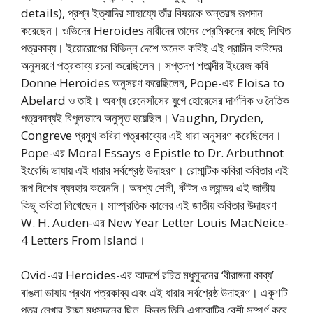
details), প্রশ্ন ইত্যাদির সাহায্যে তাঁর বিষয়কে অন্তরঙ্গ রূপদান
করেছেন। ওভিদের Heroides নারীদের তাদের প্রেমিকদের কাছে লিখিত
পত্রকাব্য। ইয়োরোপের বিভিন্ন দেশে অনেক কবিই এই প্রাচীন কবিদের
অনুসরণে পত্রকাব্য রচনা করেছিলেন। সপ্তদশ শতাব্দীর ইংরেজ কবি
Donne Heroides অনুসরণ করেছিলেন, Pope-এর Eloisa to
Abelard ও তাই। অবশ্য রেনেসাঁসের যুগে হোরেসের দার্শনিক ও নৈতিক
পত্রকাব্যই বিপুলভাবে অনুসৃত হয়েছিল। Vaughn, Dryden,
Congreve প্রমুখ কবিরা পত্রকাব্যের এই ধারা অনুসরণ করেছিলেন।
Pope-এর Moral Essays ও Epistle to Dr. Arbuthnot
ইংরেজি ভাষায় এই ধারার সর্বশ্রেষ্ঠ উদাহরণ। রোমান্টিক কবিরা কবিতার এই
রূপ বিশেষ ব্যবহার করেননি। অবশ্য শেলী, কীট্স ও ল্যান্ডর এই জাতীয়
কিছু কবিতা লিখেছেন। সাম্প্রতিক কালের এই জাতীয় কবিতার উদাহরণ
W. H. Auden-এর New Year Letter Louis MacNeice-
4 Letters From Island।
Ovid-এর Heroides-এর আদর্শে রচিত মধুসুদনের ‘বীরাঙ্গনা কাব্য’
বাঙলা ভাষায় প্রথম পত্রকাব্য এবং এই ধারার সর্বশ্রেষ্ঠ উদাহরণ। একুশটি
পত্র লেখার ইচ্ছা মধুসূদনের ছিল, কিন্তু তিনি এগারোটির বেশী সম্পূর্ণ করে