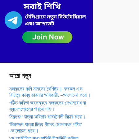
আরো পড়ুন
নজরুলের কবি মানসের বৈশিষ্ট্য | নজরুল এক
বিচিত্র কাব্য ভাবনার অধিকারী, –আলোচনা করো।
পঠিত কবিতা অবলম্বনে নজরুলের দেশাত্মবোধ বা
স্বদেশপ্রেমের পরিচয় দাও।
নিরুদ্দেশ যাত্রা কবিতার কাব্যশৈলী বিচার করো।
‘নিরুদ্দেশ যাত্রা চিত্র গীতের মেলবন্ধন গঠিত’
-আলোচনা করো।
‘ষে অপরিচিতা মধুর হাসিনী বিদেশিনী কবিকে