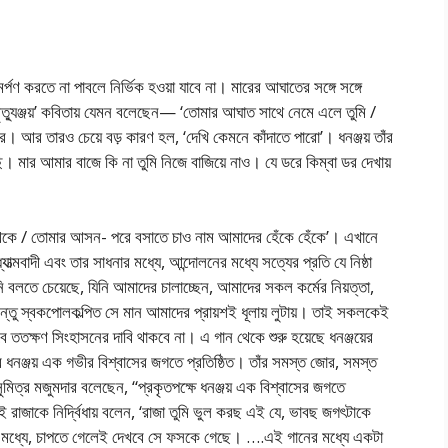
পণ করতে না পাবলে নির্ভিক হওয়া যাবে না। মারের আঘাতের সঙ্গে সঙ্গে
ৃত্যুঞ্জয়’ কবিতায় যেমন বলেছেন— ‘তোমার আঘাত সাথে নেমে এলে তুমি /
। আর তারও চেয়ে বড় কারণ হল, ‘দেখি কেমনে কাঁদাতে পারো’। ধনঞ্জয় তাঁর
ছি। মার আমার বাজে কি না তুমি নিজে বাজিয়ে নাও। যে ডরে কিম্বা ডর দেখায়
ে থেকে / তোমার আসন- পরে বসাতে চাও নাম আমাদের হেঁকে হেঁকে’। এখানে
যাত্মবাদী এবং তার সাধনার মধ্যে, আন্দোলনের মধ্যে সত্যের প্রতি যে নিষ্ঠা
বলতে চেয়েছে, যিনি আমাদের চালাচ্ছেন, আমাদের সকল কর্মের নিয়ত্তা,
তু স্বকপোলকল্পিত সে মান আমাদের প্রায়শই ধূলায় লুটায়। তাই সকলকেই
ে ততক্ষণ সিংহাসনের দাবি থাকবে না। এ গান থেকে শুরু হয়েছে ধনঞ্জয়ের
ে ধনঞ্জয় এক গভীর বিশ্বাসের জগতে প্রতিষ্ঠিত। তাঁর সমস্ত জোর, সমস্ত
মিত্র মজুমদার বলেছেন, “প্রকৃতপক্ষে ধনঞ্জয় এক বিশ্বাসের জগতে
ই রাজাকে নির্দ্বিধায় বলেন, ‘রাজা তুমি ভুল করছ এই যে, ভাবছ জগৎটাকে
র মধ্যে, চাপতে গেলেই দেখবে সে ফসকে গেছে। ….এই গানের মধ্যে একটা