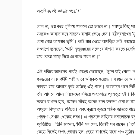
এমনি করেই আমায় মারো।’
কেন না, ভয় করে লুকিয়ে থাকলে তো চলবে না। সমস্ত কিছু সমর্
ভয়কেও আঘাত করে মারনেওয়ালাই ভেঙে দেন। রবীন্দ্রনাথের ‘ম
যেথা মোর আপনার ভূমি’। তাই মার খেতে আপত্তি নেই ধনঞ্জয়ের
সংলাপে বলেছেন, ‘আমি মৃত্যুঞ্জয়ের সঙ্গে বোঝাপড়া করতে চলে
তার বোঝা ঘাড়ে নিয়ে এগোতে পারব না।”
এই পরিচয় জ্ঞাপনের পরেই ধনঞ্জয় গেয়েছেন, ‘ভুলে যাই থেক
ধনঞ্জয়ের মানসপটটি স্পষ্ট ভাবে অঙ্কিত হয়েছে। ধনঞ্জয় যে আধ্
ব্যক্ত, তার আভাস ফুটে উঠেছে এই গানে। আলোচ্য গানে তিনি 
তাঁর আসনে আমরা নিজেদের বসিয়ে অহংকারে প্রমত্ত হই। কিন্
স্মরণে রাখতে হবে, যতক্ষণ তাঁরই আসন বলে যতক্ষণ চেনা না যাব
অধ্যাত্ম বিশ্বাসের পরিচয়। এবং ক্রমে ক্রমে পাঠক জানতে পার
প্রেরণা সেখান থেকেই লব্ধ। এ প্রসঙ্গে সাহিত্য সমালোচক বসু
প্রতিষ্ঠিত। তিনি জানেন, ‘যিনি সব দেন, তিনিই সব রাখেন।’ তা
কেড়ে নিলেই জগৎ তোমার হল; ছেড়ে রাখলেই যাকে পাও মুঠো