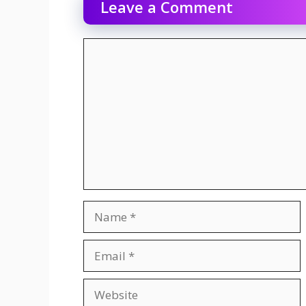
Leave a Comment
Comment
Name
Email
Website