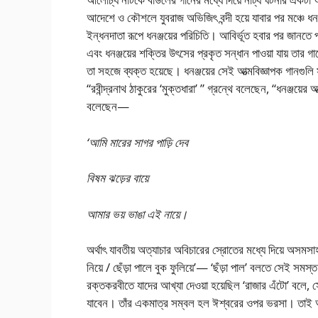
আদেশে ও কৌশলে যুবরাজ অভিজিৎ বন্দী হয়ে যাবার পর মঞ্চে 
ইন্ধনদাতা রূপে ধনঞ্জয়ের পরিচিতি। আবির্ভূত হবার পর জানতে প
এবং ধনঞ্জয়ের শক্তির উৎসের প্রকৃত সন্ধান পাওয়া যায় তার গান
তা সহজে ব্যক্ত হয়েছে। ধনঞ্জয়ের সেই আত্মবিজ্ঞাপক গানগুলি
“রবীন্দ্রনাথ ঠাকুরের ‘মুক্তধারা’ ” গ্রন্থে বলেছেন, “ধনঞ্জয়ের 
বলেছেন—
‘আমি মারের সাগর পাড়ি দেব
বিষম ঝড়ের বায়ে
আমার ভয় ভাঙা এই নায়ে।
অর্থাৎ যাবতীয় অত্যাচার অবিচারের স্রোতের মধ্যে দিয়ে অসমসাহ
নিয়ে / ছেঁড়া পালে বুক ফুলিয়ে’— ‘ছঁড়া পাল’ বলতে সেই সমস
রক্তকরবীতে যাদের আখ্যা দেওয়া হয়েছিল ‘রাজার এঁটো’ বলে, সেই
যাবেন। তাঁর একমাত্র সম্বল হল ঈশ্বরের ওপর ভরসা। তা