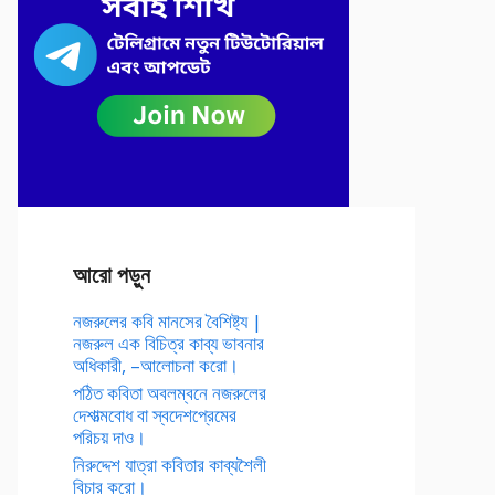
আরো পড়ুন
নজরুলের কবি মানসের বৈশিষ্ট্য |
নজরুল এক বিচিত্র কাব্য ভাবনার
অধিকারী, –আলোচনা করো।
পঠিত কবিতা অবলম্বনে নজরুলের
দেশাত্মবোধ বা স্বদেশপ্রেমের
পরিচয় দাও।
নিরুদ্দেশ যাত্রা কবিতার কাব্যশৈলী
বিচার করো।