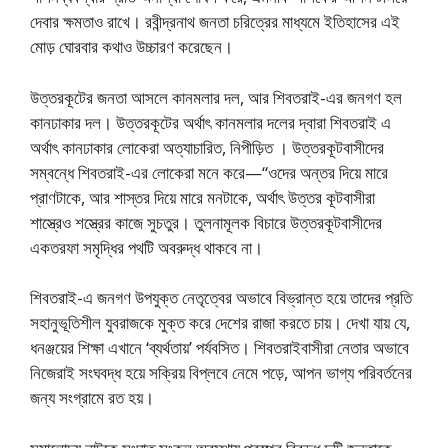
দেবার ক্ষমতাও রাখে। রবীন্দ্রনাথ জনতা চরিত্রের মাধ্যমে ইতিহাসের এই
মোড় ঘোরবার কথাও উচ্চারণ করেছেন।
উত্তরকূটের জনতা আসলে কানমলার দল, আর শিবতরাই-এর জনগণ হল
কানঢাকার দল। উত্তরকূটের অর্থাৎ কানমলার দলের দ্বারা শিবতরাই এ
অর্থাৎ কানঢাকার লোকেরা অত্যাচারিত, নিপীড়িত । উত্তরকূটবাসীদের
সম্বন্ধে শিবতরাই-এর লোকেরা মনে করে—“ওদের অন্তর দিয়ে মারে
প্রাণটাকে, আর শাস্তর দিয়ে মারে মনটাকে, অর্থাৎ উত্তর কূটবাসীরা
শাস্ত্রেও শস্ত্রের কাজে সুচতুর। তুলনামূলক বিচারে উত্তরকূটবাসীদের
একতরফা সমৃদ্ধির পথটি অবরুদ্ধ থাকবে না।
শিবতরাই-এ জনগণ উপযুক্ত নেতৃত্বের অভাবে বিভ্রান্ত হয়ে তাদের প্রতি
সহানুভূতিশীল যুবরাজকে মুক্ত করে দেশের রাজা করতে চায়। দেখা যায় যে,
ধনঞ্জয়ের শিক্ষা এখানে ‘ব্যর্থতায়’ পর্যবসিত। শিবতরাইবাসীরা নেতার অভাবে
নিজেরাই সংঘবদ্ধ হয়ে সক্রিয় বিপ্লবে নেমে পড়ে, আপন ভাগ্য পরিবর্তনের
জন্য সংগ্রামে রত হয়।