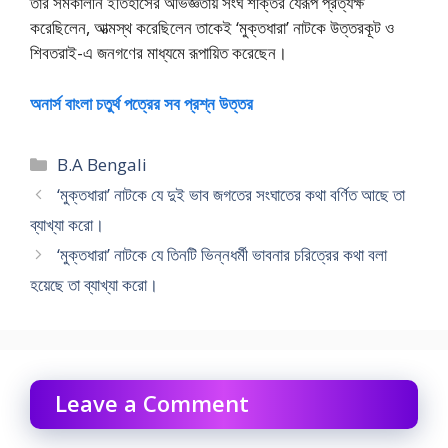
তাঁর সমকালীন ইতিহাসের অভিজ্ঞতায় সংঘ শক্তির যেরূপ প্রত্যক্ষ
করেছিলেন, আত্মস্থ করেছিলেন তাকেই ‘মুক্তধারা’ নাটকে উত্তরকূট ও
শিবতরাই-এ জনগণের মাধ্যমে রূপায়িত করেছেন।
অনার্স বাংলা চতুর্থ পত্রের সব প্রশ্ন উত্তর
Categories
B.A Bengali
‘মুক্তধারা’ নাটকে যে দুই ভাব জগতের সংঘাতের কথা বর্ণিত আছে তা
ব্যাখ্যা করো।
‘মুক্তধারা’ নাটকে যে তিনটি ভিন্নধর্মী ভাবনার চরিত্রের কথা বলা
হয়েছে তা ব্যাখ্যা করো।
Leave a Comment