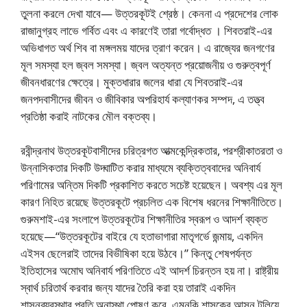
তুলনা করলে দেখা যাবে— উত্তরকূটই শ্রেষ্ঠ। কেননা এ প্রদেশের লোক
রাজানুগ্রহ লাভে গর্বিত এবং এ কারণেই তারা গর্বোদ্ধত । শিবতরাই-এর
অভিধাগত অর্থ শিব বা মঙ্গলময় যাদের ত্রাণ করেন। এ রাজ্যের জনগণের
মূল সমস্যা হল জ্বল সমস্যা। জ্বল অত্যন্ত প্রয়োজনীয় ও গুরুত্বপূর্ণ
জীবনধারণের ক্ষেত্রে। মুক্তধারার জলের ধারা যে শিবতরাই-এর
জনপদবাসীদের জীবন ও জীবিকার অপরিহার্য কল্যাণকর সম্পদ, এ তত্ত্ব
প্রতিষ্ঠা করাই নাটকের মৌল বক্তব্য।
রবীন্দ্রনাথ উত্তরকূটবাসীদের চরিত্রগত আত্মকেন্দ্রিকতার, পরশ্রীকাতরতা ও
উন্নাসিকতার দিকটি উদ্ঘাটিত করার মাধ্যমে ব্যক্তিত্ববাদের অনিবার্য
পরিণামের অন্তিম দিকটি প্রকাশিত করতে সচেষ্ট হয়েছেন। অবশ্য এর মূল
কারণ নিহিত রয়েছে উত্তরকূটে প্রচলিত এক বিশেষ ধরনের শিক্ষানীতিতে।
গুরুমশাই-এর সংলাপে উত্তরকূটের শিক্ষানীতির স্বরূপ ও আদর্শ ব্যক্ত
হয়েছে—“উত্তরকূটের বাইরে যে হতাভাগারা মাতৃগর্ভে জন্মায়, একদিন
এইসব ছেলেরাই তাদের বিভীষিকা হয়ে উঠবে।” কিন্তু শেষপর্যন্ত
ইতিহাসের অমোঘ অনিবার্য পরিণতিতে এই আদর্শ চিরন্তন হয় না। রাষ্ট্রীয়
স্বার্থ চরিতার্থ করবার জন্য যাদের তৈরি করা হয় তারাই একদিন
শাসনব্যবস্থার প্রতি অনাস্থা পোষণ করে, এমনকি শাসকের আসন টলিয়ে