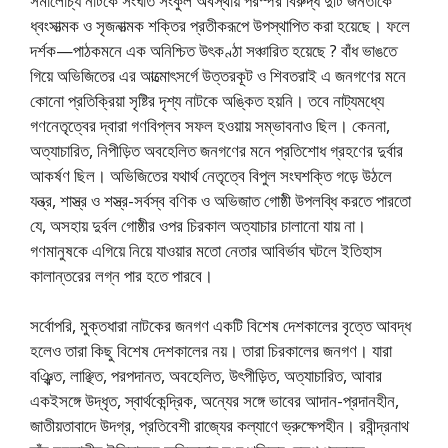
সমালোচ্য নাটকে সংঘাত সংকুল অবস্থায় পরস্পর বিরুদ্ধ দুটি জনতাকে
ধ্বংসাত্মক ও সৃজনাত্মক শক্তির প্রতীকরূপে উপস্থাপিত করা হয়েছে। ফলে
দর্শক—পাঠকমনে এক অনিশ্চিত উৎকণ্ঠা সঞ্চারিত হয়েছে ? বাঁধ ভাঙতে
গিয়ে অভিজিতের এর আত্মোৎসর্গে উত্তরকূট ও শিবতরাই এ জনগণের মনে
কোনো প্রতিক্রিয়া সৃষ্টির দৃশ্য নাটকে অঙ্কিত হয়নি। তবে নাট্যমধ্যে
গণনেতৃত্বের দ্বারা গণবিপ্লব সফল হওয়ায় সম্ভাবনাও ছিল। কেননা,
অত্যাচারিত, নিপীড়িত অবহেলিত জনগণের মনে প্রতিশোধ গ্রহণের দুর্বার
আকর্ষণ ছিল। অভিজিতের যথার্থ নেতৃত্বে বিপুল সংঘশক্তি গড়ে উঠলে
যন্ত্র, শাস্ত্র ও শস্ত্র-সর্বস্ব বণিক ও অভিজাত গোষ্ঠী উপলব্ধি করতে পারতো
যে, অসহায় দুর্বল গোষ্ঠীর ওপর চিরকাল অত্যাচার চালানো যায় না।
গণমানুষকে এগিয়ে নিয়ে যাওয়ার মতো নেতার আবির্ভাব ঘটলে ইতিহাস
কালান্তরের লগ্ন পার হতে পারবে।
সর্বোপরি, মুক্তধারা নাটকের জনগণ একটি বিশেষ দেশকালের বৃত্তে আবদ্ধ
হলেও তারা কিছু বিশেষ দেশকালের নয়। তারা চিরকালের জনগণ। যারা
বঞ্ঝিত, লাঞ্ছিত, পরপদানত, অবহেলিত, উৎপীড়িত, অত্যাচারিত, আবার
একইসঙ্গে উদ্ধৃত, স্বার্থকেন্দ্রিক, অন্যের সঙ্গে ভাবের আদান-প্রদানহীন,
জাতীয়তাবাদে উদগ্র, প্রতিবেশী রাজ্যের কল্যাণে ভ্রুক্ষেপহীন। রবীন্দ্রনাথ