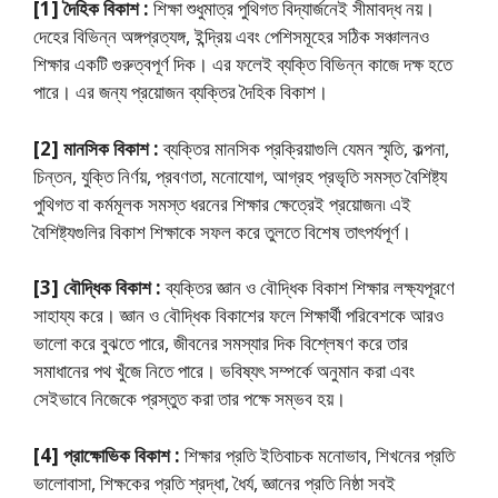
[1] দৈহিক বিকাশ :
শিক্ষা শুধুমাত্র পুথিগত বিদ্যার্জনেই সীমাবদ্ধ নয়।
দেহের বিভিন্ন অঙ্গপ্রত্যঙ্গ, ইন্দ্রিয় এবং পেশিসমূহের সঠিক সঞ্চালনও
শিক্ষার একটি গুরুত্বপূর্ণ দিক। এর ফলেই ব্যক্তি বিভিন্ন কাজে দক্ষ হতে
পারে। এর জন্য প্রয়ােজন ব্যক্তির দৈহিক বিকাশ।
[2] মানসিক বিকাশ :
ব্যক্তির মানসিক প্রক্রিয়াগুলি যেমন স্মৃতি, কল্পনা,
চিন্তন, যুক্তি নির্ণয়, প্রবণতা, মনােযােগ, আগ্রহ প্রভৃতি সমস্ত বৈশিষ্ট্য
পুথিগত বা কর্মমূলক সমস্ত ধরনের শিক্ষার ক্ষেত্রেই প্রয়ােজন৷ এই
বৈশিষ্ট্যগুলির বিকাশ শিক্ষাকে সফল করে তুলতে বিশেষ তাৎপর্যপূর্ণ।
[3] বৌদ্ধিক বিকাশ :
ব্যক্তির জ্ঞান ও বৌদ্ধিক বিকাশ শিক্ষার লক্ষ্যপূরণে
সাহায্য করে। জ্ঞান ও বৌদ্ধিক বিকাশের ফলে শিক্ষার্থী পরিবেশকে আরও
ভালাে করে বুঝতে পারে, জীবনের সমস্যার দিক বিশ্লেষণ করে তার
সমাধানের পথ খুঁজে নিতে পারে। ভবিষ্যৎ সম্পর্কে অনুমান করা এবং
সেইভাবে নিজেকে প্রস্তুত করা তার পক্ষে সম্ভব হয়।
[4] প্রাক্ষোভিক বিকাশ :
শিক্ষার প্রতি ইতিবাচক মনােভাব, শিখনের প্রতি
ভালােবাসা, শিক্ষকের প্রতি শ্রদ্ধা, ধৈর্য, জ্ঞানের প্রতি নিষ্ঠা সবই