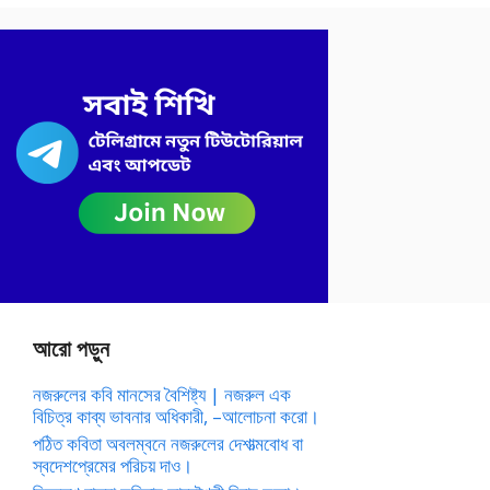
আরো পড়ুন
নজরুলের কবি মানসের বৈশিষ্ট্য | নজরুল এক
বিচিত্র কাব্য ভাবনার অধিকারী, –আলোচনা করো।
পঠিত কবিতা অবলম্বনে নজরুলের দেশাত্মবোধ বা
স্বদেশপ্রেমের পরিচয় দাও।