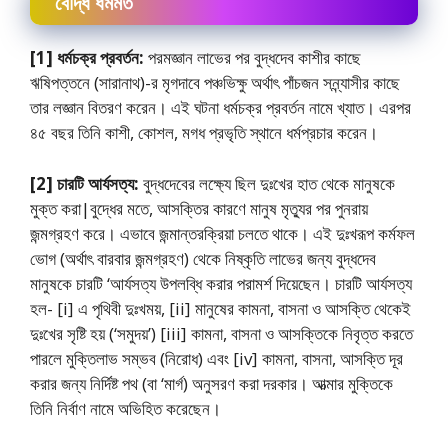
বৌদ্ধ ধর্মমত
[1] ধর্মচক্র প্রবর্তন:
পরমজ্ঞান লাভের পর বুদ্ধদেব কাশীর কাছে
ঋষিপত্তনে (সারানাথ)-র মৃগদাবে পঞ্চভিক্ষু অর্থাৎ পাঁচজন সন্ন্যাসীর কাছে
তার লজ্ঞান বিতরণ করেন। এই ঘটনা ধর্মচক্র প্রবর্তন নামে খ্যাত। এরপর
৪৫ বছর তিনি কাশী, কোশল, মগধ প্রভৃতি স্থানে ধর্মপ্রচার করেন।
[2] চারটি আর্যসত্য:
বুদ্ধদেবের লক্ষ্যে ছিল দুঃখের হাত থেকে মানুষকে
মুক্ত করা|বুদ্ধের মতে, আসক্তির কারণে মানুষ মৃত্যুর পর পুনরায়
জন্মগ্রহণ করে। এভাবে জন্মান্তরক্রিয়া চলতে থাকে। এই দুঃখরূপ কর্মফল
ভােগ (অর্থাৎ বারবার জন্মগ্রহণ) থেকে নিষ্কৃতি লাভের জন্য বুদ্ধদেব
মানুষকে চারটি ‘আর্যসত্য উপলব্ধি করার পরামর্শ দিয়েছেন। চারটি আর্যসত্য
হল- [i] এ পৃথিবী দুঃখময়, [ii] মানুষের কামনা, বাসনা ও আসক্তি থেকেই
দুঃখের সৃষ্টি হয় (‘সমুদয়’) [iii] কামনা, বাসনা ও আসক্তিকে নিবৃত্ত করতে
পারলে মুক্তিলাভ সম্ভব (নিরােধ) এবং [iv] কামনা, বাসনা, আসক্তি দূর
করার জন্য নির্দিষ্ট পথ (বা ‘মার্গ) অনুসরণ করা দরকার। আত্মার মুক্তিকে
তিনি নির্বাণ নামে অভিহিত করেছেন।