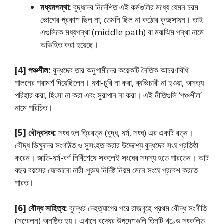
মধ্যমপন্থা:
বুদ্ধদেব নির্দেশিত এই কর্মগুলির মধ্যে যেমন চরম
ভােগের প্রকাশ ছিল না, তেমনি ছিল না কঠোর কৃচ্ছসাধন। তাই
এগুলিকে মধ্যপন্থা (middle path) বা মঝঝিম পন্থা নামে
অভিহিত করা হয়েছে।
[4] পঞ্চশীল:
বুদ্ধদেব তার অনুগামীদের কয়েকটি নৈতিক আচরণবিধি
পালনের পরামর্শ দিয়েছিলেন। যথা-চুরি না করা, ব্যভিচারী না হওয়া, অসত্য
পরিহার করা, হিংসা না করা এবং সুরাপান না করা। এই নীতিগুলি ‘পঞ্চশীল’
নামে পরিচিত।
[5] বৌদ্ধসংঘ:
সংঘ হল ত্রিরত্ন (বুদ্ধ, ধর্ম, সংঘ) এর একটি রত্ন।
বৌদ্ধ ভিক্ষুদের সংগঠিত ও সুসংহত করার উদ্দেশ্যে বুদ্ধদেব সংঘ প্রতিষ্ঠা
করেন। জাতি-ধর্ম-বর্ণ নির্বিশেষে সকলেই সংঘের সদস্য হতে পারতেন। আট
বছর বয়সের যেকোনাে নারী-পুরুষ নির্দিষ্ট নিয়ম মেনে সংঘে প্রবেশ করতে
পারত।
[6] বৌদ্ধ সাহিত্য:
বুদ্ধের দেহত্যাগের পরে রাজগৃহে প্রথম বৌদ্ধ সংগীতি
(সম্মেলন) অনুষ্ঠিত হয়। এখানে বুদ্ধের উপদেশগুলি তিনটি খণ্ডে সংকলিত