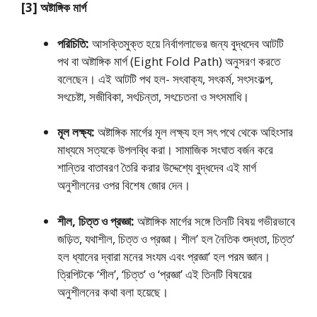
[3] অষ্টাঙ্গিক মার্গ
পরিচিতি:
আসক্তিমুক্ত হয়ে নির্বাগলাভের জন্য বুদ্ধদেব আটটি
পথ বা অষ্টাঙ্গিক মার্গ (Eight Fold Path) অনুসরণ করতে
বলেছেন। এই আটটি পথ হল- সৎবাক্য, সৎকর্ম, সৎসংকল্প,
সৎচেষ্টা, সজীবিকা, সৎচিন্তা, সৎচেতনা ও সৎসমাধি।
মূল লক্ষ্য:
অষ্টাঙ্গিক মার্গের মূল লক্ষ্য হল সৎ পথে থেকে অহিংসার
মাধ্যমে সত্যকে উপলব্ধি করা। সামাজিক সংঘাত বর্জন করে
শান্তির বাতাবরণ তৈরি করার উদ্দেশ্যে বুদ্ধদেব এই মার্গ
অনুশীলনের ওপর বিশেষ জোর দেন।
শীল, চিত্ত ও প্রজ্ঞা:
অষ্টাঙ্গিক মার্গের সঙ্গে তিনটি বিষয় গভীরভাবে
জড়িত, যথাশীল, চিত্ত ও প্রজ্ঞা। শীল’ হল নৈতিক শুদ্ধতা, চিত্ত’
হল ধ্যানের দ্বারা মনের সংযম এবং প্রজ্ঞা’ হল পরম জ্ঞান।
ত্রিপিটকে ‘শীল’, ‘চিত্ত’ ও ‘প্রজ্ঞা’ এই তিনটি বিষয়ের
অনুশীলনের কথা বলা হয়েছে।