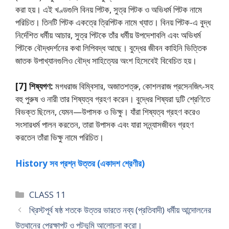
করা হয়। এই খণ্ডগুলি বিনয় পিটক, সুত্র পিটক ও অভিধর্ম পিটক নামে
পরিচিত। তিনটি পিটক একত্রে ত্রিপিটক নামে খ্যাত। বিনয় পিটক-এ বুদ্ধ
নির্দেশিত ধর্মীয় আচার, সুত্র পিটকে তাঁর ধর্মীয় উপদেশাবলি এবং অভিধর্ম
পিটকে বৌদ্ধদর্শনের কথা লিপিবদ্ধ আছে। বুদ্ধের জীবন কাহিনি ভিত্তিক
জাতক উপাখ্যানগুলিও বৌদ্ধ সাহিত্যের অংশ হিসেবেই বিবেচিত হয়।
[7] শিষ্যগণ:
মগধরাজ বিম্বিসার, অজাতশত্রু, কোশলরাজ প্রসেনজিৎ-সহ
বহু পুরুষ ও নারী তার শিষ্যত্ব গ্রহণ করেন। বুদ্ধের শিষ্যরা দুটি শ্রেণিতে
বিভক্ত ছিলেন, যেমন—উপাসক ও ভিক্ষু। যাঁরা শিষ্যত্ব গ্রহণ করেও
সংসারধর্ম পালন করতেন, তারা উপাসক এবং যারা সন্ন্যাসজীবন গ্রহণ
করতেন তাঁরা ভিক্ষু নামে পরিচিত।
History সব প্রশ্ন উত্তর (একাদশ শ্রেণীর)
Categories
CLASS 11
খ্রিস্টপূর্ব ষষ্ঠ শতকে উত্তর ভারতে নব্য (প্রতিবাদী) ধর্মীয় আন্দোলনের
উত্থানের প্রেক্ষাপট ও পটভূমি আলােচনা করাে।