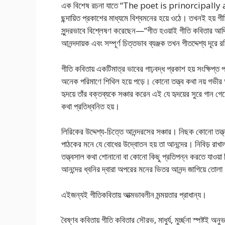
এক বিশেষ রচনা যাতে “The poet is prinorcipally ac
ছন্দায়িত প্রকাশের মাধ্যমে বিশ্বমনের হয়ে ওঠে। তখনই হয় গী
সুন্দরভাবে বিশ্লেষণ করেছেন—“গীত হওয়াই গীতি কবিতার আদিম 
আনন্দদায়ক এবং সম্পূর্ণ চিত্তভাব ব্যঞ্জক তখন গীতদ্দেশ্য দূ
গীতি কবিতায় একটিমাত্র ভাবের গাঢ়বদ্ধ প্রকাশ হয় সংক্ষিপ্ত
অনেক পরিমাণে শিথিল হয়ে পড়ে। কোনো তত্ত্ব কথা নয় গভীর
হৃদয়ে তাঁর বক্তব্যকে সঞ্চার করেন এই যে হৃদয়ের সুরে গান গে
কথা প্রতিধ্বনিত হয়।
লিরিকের উদ্দেশ্য-চিত্তে আনন্দরসের সঞ্চার। নিছক কোনো তত্ত্ব
পাঠকের মনে যে বোধের উদ্বোতন হয় তা আনন্দের। নিবিড় রাখ
তত্ত্বসাল কথা শোনানো বা কোনো কিছু প্রতিপন্ন করতে যাওয়
আনন্দের ধ্বনির দ্বারা অপরের মনের ভিতর আনন্দ জাগিয়ে তোলা
এইজন্যই গীতিকবিতায় আত্মভাবলীন মন্ময়তার প্রাধান্য।
বৈষ্ণব কবিতায় গীতি কবিতার সৌরভ, মাধুর্য, মুৰ্চ্ছনা স্পষ্টই 