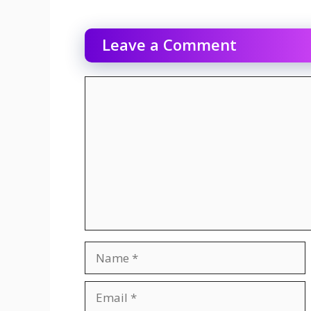
Leave a Comment
Comment
Name
Email