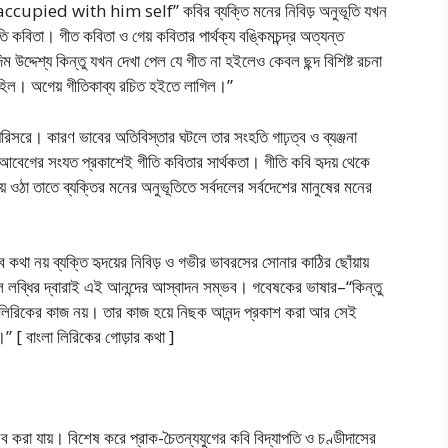
cupied with him self” কবির ব্যক্তি মনের নিবিড় অনুভূতি যখন
তি কবিতা। গীত কবিতা ও গেয় কবিতার পার্থক্য বঙ্কিমচন্দ্র অত্যন্ত
উদ্দেশ্য কিন্তু যখন দেখা পেল যে গীত না হইলেও কেবল ছন্দ বিশিষ্ট রচনা
রে রহিল। অগেয় গীতিকাব্য রচিত হইতে লাগিল।”
 পরিসরে। কারণ ভাবের অতিবিস্তার ঘটলে তার সংহতি গাঢ়ত্ব ও ব্যঞ্জনা
 আবেগের সংযত প্রকাশেই গীতি কবিতার সার্থকতা। গীতি কবি হৃদয় থেকে
য়ে ওঠা তাতে ব্যক্তির মনের অনুভূতিতে সর্বদলের সর্বদেশের মানুষের মনের
 কথা নয় ব্যক্তি হৃদয়ের নিবিড় ও গভীর ভাবরসের সোনার কাঠির ছোঁয়ায়
াল লব্ধির দ্বারাই এই আনন্দের আস্বাদন সম্ভব। গবেষকের ভাষার–“কিন্তু
া লিরিকের কাজ নয়। তার কাজ হয়ে নিছক আনন্দ প্রকাশ করা আর সেই
।” [ বাংলা লিরিকের গোড়ার কথা ]
অনুভব করা যায়। বিশেষ করে প্রাক-চৈতন্যযুগের কবি বিদ্যাপতি ও চণ্ডীদাসের