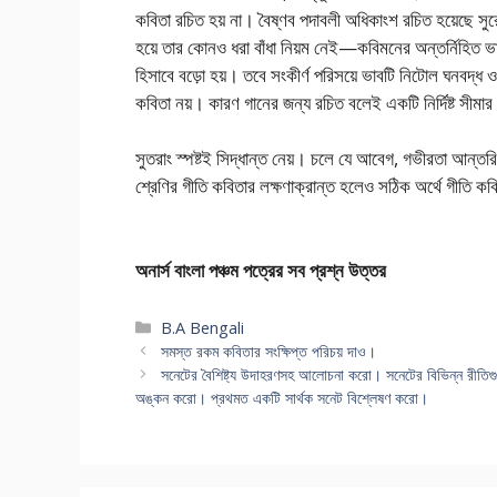
কবিতা রচিত হয় না। বৈষ্ণব পদাবলী অধিকাংশ রচিত হয়েছে সুরে
হয়ে তার কোনও ধরা বাঁধা নিয়ম নেই—কবিমনের অন্তর্নিহিত ভা
হিসাবে বড়ো হয়। তবে সংকীর্ণ পরিসয়ে ভাবটি নিটোল ঘনবদ্ধ
কবিতা নয়। কারণ গানের জন্য রচিত বলেই একটি নির্দিষ্ট সীম
সুতরাং স্পষ্টই সিদ্ধান্ত নেয়। চলে যে আবেগ, গভীরতা আন্তরিক
শ্রেণির গীতি কবিতার লক্ষণাক্রান্ত হলেও সঠিক অর্থে গীতি ক
অনার্স বাংলা পঞ্চম পত্রের সব প্রশ্ন উত্তর
Categories
B.A Bengali
সমস্ত রকম কবিতার সংক্ষিপ্ত পরিচয় দাও।
সনেটের বৈশিষ্ট্য উদাহরণসহ আলোচনা করো। সনেটের বিভিন্ন রীতিগুলি
অঙ্কন করো। প্রথমত একটি সার্থক সনেট বিশ্লেষণ করো।