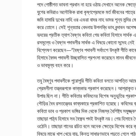
পদে গোষ্ঠীগত ভাবনা প্রধান না হয়ে ওঠায় সেখানে অনেক ক্ষেত
যুগের কবিরাও অলৌকিক রাধা কৃষ্ণপ্রেমকে মর্ত জীবনের পাত্
জমি হামারি দুখের নাহি ওর এভরা বাদর নাহ ভাদর শূন্য মন্দির মো
করে তোলে। সেই শূন্যতার বেদনায় উপলব্ধি ভাব বৃন্দাবন অপেক্ষ
হৃদয়ের প্রতীক ত্যাগ বৈষ্ণব কবিতা গেয় কবিতা হিসাবে সার্থক
রসমূল্যে ও বৈষ্ণব পদাবলীর সার্থক এ বিষয়ে কোনো সন্দেহ নে
বিশ্লেষণ করেছেন—“বৈষ্ণব পদাবলী সর্বাংশে উৎকৃষ্ট গীতি কাব্যের
হিসাবে বৈশুব পদাবলী উচ্ছ্বাসিত প্রশংসা করেছেন মানব জীবনের
ও ভাবমূল্য বহন করে।
তবু বৈষ্ণুব পদাবলীকে পুরোপুরি গীতি কবিতা বলতে আপত্তি আছে 
প্রেমলীলা তত্ত্বরূপকে কাব্যকার প্রকাশ করেছেন। আপ্রাকৃত র
উপায় ছিল না। গীতি কবিতার কবিমনের বিশেষ অনুভূতির প্রক
গৌড়ির বৈব রসতত্ত্বের কাব্যকারে প্রকাশিত হয়েছে। কবিদের
কবিতা ভাব ও প্রকাশ ভঙ্গির দিক থেকে নিজস্ব বৈশিষ্ট্য সমুজ্
তাছাড়া পাঠ্য হিসাবে সব বৈক্ষ্ণব পদই উৎকৃষ্ট নয়। গেয় হিসাবে
ওঠেনি। তাছাড়া গানের রচিত বলে অনেক ক্ষেত্রে বিশেষ করে ব্রজ
বিষয়ে মাঝে খাপ খেয়ে যায়, কিন্তু সাধারণভাবে পড়তে গেলে পাঠ