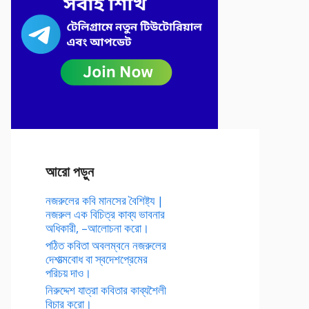
আরো পড়ুন
নজরুলের কবি মানসের বৈশিষ্ট্য |
নজরুল এক বিচিত্র কাব্য ভাবনার
অধিকারী, –আলোচনা করো।
পঠিত কবিতা অবলম্বনে নজরুলের
দেশাত্মবোধ বা স্বদেশপ্রেমের
পরিচয় দাও।
নিরুদ্দেশ যাত্রা কবিতার কাব্যশৈলী
বিচার করো।