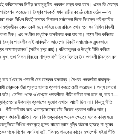
্রেই কবিমানসের নিবিড় ভাবানুভূতির প্রকাশ লক্ষ্য করা যাবে। এমন কি চৈতন্য
রে পরিবেশন করেছেন। বৈষ্ণব পদকর্তা যখন রাঠীর কণ্ঠে গেয়ে ওঠেন—“এ
র” তখন নিখিল বিয়হী হৃদয়ের নিদারুণ মর্মবেদনা দিকে দিগন্তে পরিপ্লাবিত
া মর্ত্যজীবন বেদনাকেই মনে করিয়ে দেয় রবিকে তখন মনে হয় নিখিল বিড়হী
 একথা ঠিক। এর সংগীত মাধুর্যকে অস্বীকার করা যায় না। পাঠ্য গীত কবিতার
ই। বৈষ্ণব পদাবলীর এই সার্বজনীন আবেগের দিকটি সমালোচক সুন্দরভাবে
 লক্ষণাক্রান্ত” (সতীশ চন্দ্র রায়)। বঙ্কিমচন্দ্র ও উৎকৃষ্ট গীতি কবিতা
 সুখ, দুঃখ মিলন বিরহের শাশ্বত বাণী চিত্র হিসাবে বৈব পদাবলী চিরন্তন রস
কারণ বৈষ্ণব পদাবলী বৈব তত্ত্বের রসভাষ্য। বৈশ্বব পদকর্তারা রাধাকৃষ্ণ
াধী প্রেমকে ওঁরা প্রকৃত ভাষায় প্রকাশ করতে চেষ্টা করেছেন। অন্য কোনো
াশ ঘটে। সেদিক থেকে ও বৈশ্তব পদাবলীকে গীতি কবিতা বলা চলে না, কারণ—
 ব্যক্তিমনের উপলব্ধি প্রকাশের সুযোগ এখানে আদৌ ছিল না। কিন্তু গীতি
জ্বল। গীতি কবিতার ভাব একান্তভাবেই তাঁর নিজের প্রকাশ ভঙ্গিও তাই।
 বৈষ্ণব পদাবলী রচিত। এমন কি তত্ত্ববাক্য অনেক ক্ষেত্রে সাত্মক কাব্য হয়ে
বুলিতে লিখিত পদসমূহে ছন্দের মাত্রা হ্রাস বৃদ্ধি ঘটানো হয়েছে যা সুরের
কের পক্ষে বিশেষ অসুবিধা ঘটে, “কিন্তু গায়কের কাঠের মুখাপেক্ষী হইয়া গীতি