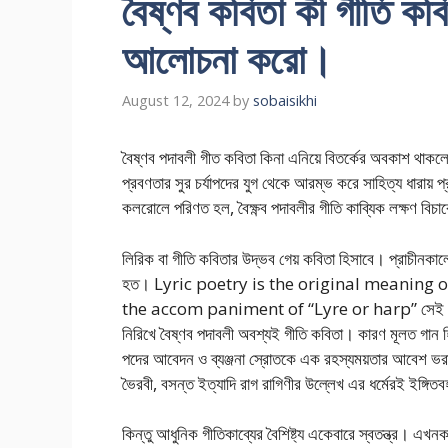
বৈষ্ণব কবিতা কী গীতি কবি
আলোচনা করো।
August 12, 2024
by
sobaisikhi
বৈষ্ণব পদাবলী গীত কবিতা কিনা এনিয়ে বিতর্কের অবকাশ থাকলে
প্রবণতার সুর চর্যাপদের যুগ থেকে আরম্ভ করে সাহিত্য ধারায় প্
কলরোলে পরিণত হল, বৈক্ষ্ণব পদাবলীর গীতি কাব্যিক লক্ষণ বিচা
লিরিক বা গীতি কবিতার উদ্ভব গেয় কবিতা হিসাবে। প্রাচীনকাল
হত। Lyric poetry is the original meaning
the accom paniment of “Lyre or harp” সেই হিসাবে
নিরিখে বৈষ্ণব পদাবলী অবশ্যই গীতি কবিতা। কারণ মূলত গান হিসা
পদের আবেদন ও ব্যঞ্জনা স্রোতকে এক রহস্যময়তার আবেশ ভরা মাতু
ভৈরবী, বসন্ত ইত্যাদি রাগ রাগিণীর উল্লেখ এর ধর্মেরই ইঙ্গিত
কিন্তু আধুনিক গীতিকাব্যের বৈশিষ্ট্য একেবারে স্বতন্ত্র। 