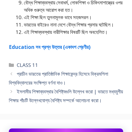
বৌদ্ধ শিক্ষাব্যবস্থায় সেবাধর্ম, লােকশিক্ষা ও চিকিৎসাশাস্ত্রের ওপর
অধিক গুরুত্ব আরোপ করা হত।
এই শিক্ষা ছিল তুলনামূলক ভাবে সহজসরল।
ভারতের বাইরেও নানা দেশে বৌদ্ধ শিক্ষার প্রসার ঘটেছিল।
এই শিক্ষাব্যবস্থায় নারীশিক্ষার বিষয়টি ছিল অবহেলিত।
Education সব প্রশ্ন উত্তর (একাদশ শ্রেণীর)
Categories
CLASS 11
প্রাচীন ভারতের প্রাতিষ্ঠানিক শিক্ষাকেন্দ্র হিসেবে বিক্রমশিলা
বিশ্ববিদ্যালয়ের সংক্ষিপ্ত বর্ণনা দাও।
ইসলামীয় শিক্ষাব্যবস্থার বৈশিষ্ট্যগুলি উল্লেখ করাে | ভারতে মধ্যযুগীয়
শিক্ষার পাঁচটি উল্লেখযােগ্য বৈশিষ্ট্য সম্পর্কে আলােচনা করাে।