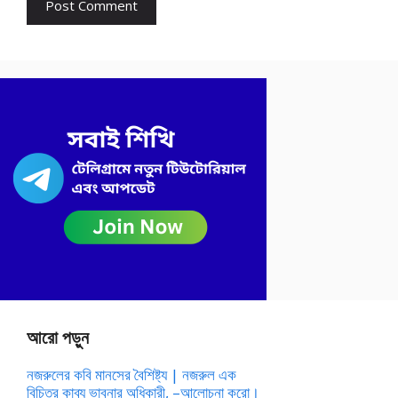
আরো পড়ুন
নজরুলের কবি মানসের বৈশিষ্ট্য | নজরুল এক
বিচিত্র কাব্য ভাবনার অধিকারী, –আলোচনা করো।