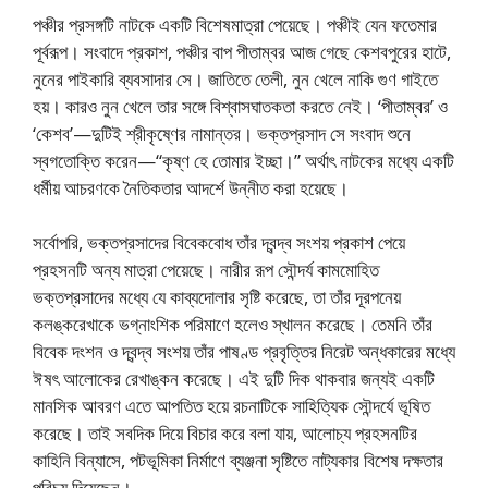
পঞ্চীর প্রসঙ্গটি নাটকে একটি বিশেষমাত্রা পেয়েছে। পঞ্চীই যেন ফতেমার
পূর্বরূপ। সংবাদে প্রকাশ, পঞ্চীর বাপ পীতাম্বর আজ গেছে কেশবপুরের হাটে,
নুনের পাইকারি ব্যবসাদার সে। জাতিতে তেলী, নুন খেলে নাকি গুণ গাইতে
হয়। কারও নুন খেলে তার সঙ্গে বিশ্বাসঘাতকতা করতে নেই। ‘পীতাম্বর’ ও
‘কেশব’—দুটিই শ্রীকৃষ্ণের নামান্তর। ভক্তপ্রসাদ সে সংবাদ শুনে
স্বগতোক্তি করেন—“কৃষ্ণ হে তোমার ইচ্ছা।” অর্থাৎ নাটকের মধ্যে একটি
ধর্মীয় আচরণকে নৈতিকতার আদর্শে উন্নীত করা হয়েছে।
সর্বোপরি, ভক্তপ্রসাদের বিবেকবোধ তাঁর দ্বন্দ্ব সংশয় প্রকাশ পেয়ে
প্রহসনটি অন্য মাত্রা পেয়েছে। নারীর রূপ সৌন্দর্য কামমোহিত
ভক্তপ্রসাদের মধ্যে যে কাব্যদোলার সৃষ্টি করেছে, তা তাঁর দূরপনেয়
কলঙ্করেখাকে ভগ্নাংশিক পরিমাণে হলেও স্খালন করেছে। তেমনি তাঁর
বিবেক দংশন ও দ্বন্দ্ব সংশয় তাঁর পাষণ্ড প্রবৃত্তির নিরেট অন্ধকারের মধ্যে
ঈষৎ আলোকের রেখাঙ্কন করেছে। এই দুটি দিক থাকবার জন্যই একটি
মানসিক আবরণ এতে আপতিত হয়ে রচনাটিকে সাহিত্যিক সৌন্দর্যে ভূষিত
করেছে। তাই সবদিক দিয়ে বিচার করে বলা যায়, আলোচ্য প্রহসনটির
কাহিনি বিন্যাসে, পটভূমিকা নির্মাণে ব্যঞ্জনা সৃষ্টিতে নাট্যকার বিশেষ দক্ষতার
পরিচয় দিয়েছেন।