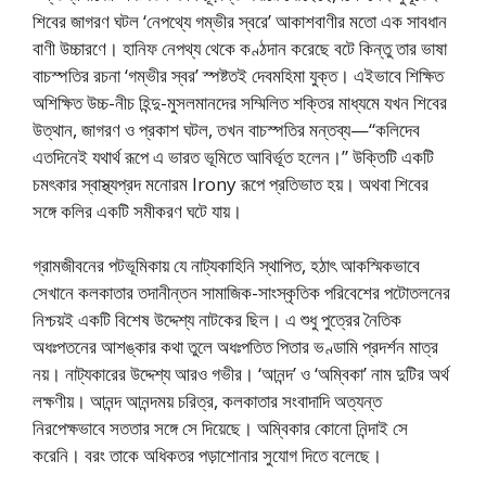
শিবের জাগরণ ঘটল ‘নেপথ্যে গম্ভীর স্বরে’ আকাশবাণীর মতো এক সাবধান
বাণী উচ্চারণে। হানিফ নেপথ্য থেকে কণ্ঠদান করেছে বটে কিন্তু তার ভাষা
বাচস্পতির রচনা ‘গম্ভীর স্বর’ স্পষ্টতই দেবমহিমা যুক্ত। এইভাবে শিক্ষিত
অশিক্ষিত উচ্চ-নীচ হিন্দু-মুসলমানদের সম্মিলিত শক্তির মাধ্যমে যখন শিবের
উত্থান, জাগরণ ও প্রকাশ ঘটল, তখন বাচস্পতির মন্তব্য—“কলিদেব
এতদিনেই যথার্থ রূপে এ ভারত ভূমিতে আবির্ভূত হলেন।” উক্তিটি একটি
চমৎকার স্বাস্থ্যপ্রদ মনোরম Irony রূপে প্রতিভাত হয়। অথবা শিবের
সঙ্গে কলির একটি সমীকরণ ঘটে যায়।
গ্রামজীবনের পটভূমিকায় যে নাট্যকাহিনি স্থাপিত, হঠাৎ আকস্মিকভাবে
সেখানে কলকাতার তদানীন্তন সামাজিক-সাংস্কৃতিক পরিবেশের পটোতলনের
নিশ্চয়ই একটি বিশেষ উদ্দেশ্য নাটকের ছিল। এ শুধু পুত্রের নৈতিক
অধঃপতনের আশঙ্কার কথা তুলে অধঃপতিত পিতার ভণ্ডামি প্রদর্শন মাত্র
নয়। নাট্যকারের উদ্দেশ্য আরও গভীর। ‘আনন্দ’ ও ‘অম্বিকা’ নাম দুটির অর্থ
লক্ষণীয়। আনন্দ আনন্দময় চরিত্র, কলকাতার সংবাদাদি অত্যন্ত
নিরপেক্ষভাবে সততার সঙ্গে সে দিয়েছে। অম্বিকার কোনো নিন্দাই সে
করেনি। বরং তাকে অধিকতর পড়াশোনার সুযোগ দিতে বলেছে।