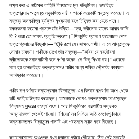
লক্ষ্য করা এ নাটকের কাহিনি বিন্যাসের মূল পটভূমিকা। দুশ্চরিত্র
ভক্তপ্রসাদ অত্যন্ত লঘুভঙ্গিতে নারী সম্পর্কে কয়েকটি মন্তব্য করেছে। এ
মন্তব্য অসচ্চরিত্র ব্যক্তির মুখ্যভাষা রূপে চিহ্নিত করা যেতে পারে।
যমজকন্যা ফতেমা প্রসঙ্গে তাঁর উক্তি—“হ্যা, স্ত্রীলোক তাদের আবার জাতি
কি ? তারা তো সাক্ষাৎ প্রকৃতি স্বরূপা।” শিবমন্দির প্রাঙ্গণে ফতেমাকে দেখে
ভক্ত প্রসাদের উচ্ছ্বাস— “ছুঁড়ি রূপে যেন সাক্ষাৎ লক্ষ্মী। এ যে আস্তাকুড়ে
সোনার চাঙ্গড়”। পঞ্চীকে দেখে তাঁর মন্তব্য—“কবিরা যে নবযৌবনা
স্ত্রীলোককে মরালগামিনী বলে বর্ণনা করেন, সে কিছু মিথ্যা নয়।” এথেকে
মনে হয় অসচ্চরিত্র ভক্তপ্রসাদও নারীর মধ্যে শক্তি সৌন্দর্যের কাব্যকে
আবিষ্কার করেছেন।
পঞ্চীর রূপ বর্ণনায় ভক্তপ্রসাদ ‘বিদ্যাসুন্দর’-এর বিদ্যার রূপবর্ণনা অংশ থেকে
দুটি পঙক্তি উদ্ধার করেছেন। ফতেমাকে দেখেও ভক্তপ্ৰসাদ আওড়েছেন
‘বিদ্যাসহ সুন্দরের রহস্য’ অংশ। আর শিবমন্দিরের ধারণাটিও সম্ভবত
‘অন্নদামঙ্গল’ থেকেই পাওয়া। ‘শিবের’ সব মিলিয়ে অতি তাৎপর্যপূর্ণভাবে
অন্নদামঙ্গলের বিদ্যাসুন্দর পালাটি এই প্রহসনে স্থান করে নিয়েছে।
ভক্তপ্রসাদের অধঃপতন যখন চূড়ান্ত পর্যায়ে পৌঁছেছে, ঠিক সেই মুহূর্তেই