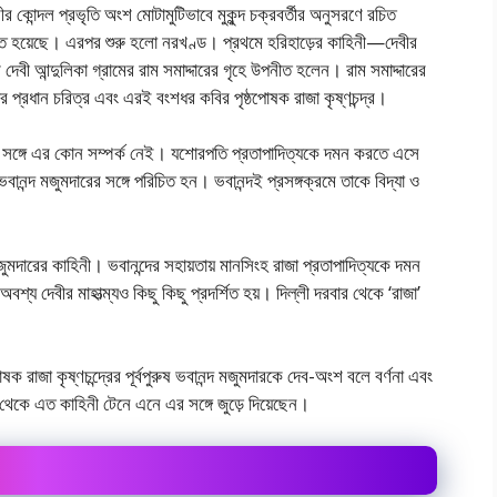
র কোন্দল প্রভৃতি অংশ মােটামুটিভাবে মুকুন্দ চক্রবর্তীর অনুসরণে রচিত
ুক্ত হয়েছে। এরপর শুরু হলাে নরখণ্ড। প্রথমে হরিহাড়ের কাহিনী—দেবীর
দেবী আন্দুলিকা গ্রামের রাম সমাদ্দারের গৃহে উপনীত হলেন। রাম সমাদ্দারের
ের প্রধান চরিত্র এবং এরই বংশধর কবির পৃষ্ঠপােষক রাজা কৃষ্ণচন্দ্র।
হিনীর সঙ্গে এর কোন সম্পর্ক নেই। যশােরপতি প্রতাপাদিত্যকে দমন করতে এসে
বানন্দ মজুমদারের সঙ্গে পরিচিত হন। ভবানন্দই প্রসঙ্গক্রমে তাকে বিদ্যা ও
জুমদারের কাহিনী। ভবানন্দের সহায়তায় মানসিংহ রাজা প্রতাপাদিত্যকে দমন
বশ্য দেবীর মাহাত্ম্যও কিছু কিছু প্রদর্শিত হয়। দিল্লী দরবার থেকে ‘রাজা’
েষক রাজা কৃষ্ণচন্দ্রের পূর্বপুরুষ ভবানন্দ মজুমদারকে দেব-অংশ বলে বর্ণনা এবং
িক থেকে এত কাহিনী টেনে এনে এর সঙ্গে জুড়ে দিয়েছেন।