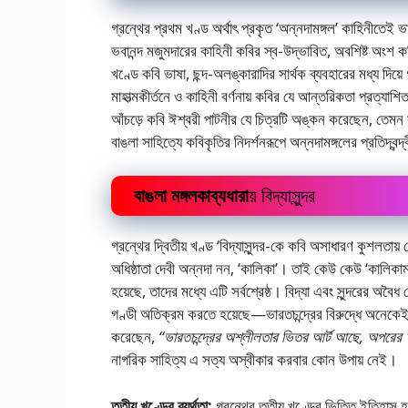
গ্রন্থের প্রথম খণ্ড অর্থাৎ প্রকৃত ‘অন্নদামঙ্গল’ কাহিনীতেই ভা
ভবানন্দ মজুমদারের কাহিনী কবির স্ব-উদ্ভাবিত, অবশিষ্ট অংশ 
খণ্ডে কবি ভাষা, ছন্দ-অলঙ্কারাদির সার্থক ব্যবহারের মধ্য দিয
মাহাত্মকীর্তনে ও কাহিনী বর্ণনায় কবির যে আন্তরিকতা প্রত্যা
আঁচড়ে কবি ঈশ্বরী পাটনীর যে চিত্রটি অঙ্কন করেছেন, তেমন স
বাঙলা সাহিত্যে কবিকৃতির নিদর্শনরূপে অন্নদামঙ্গলের প্রতিদ্ব
বাঙলা মঙ্গলকাব্যধারা
য় বিদ্যাসুন্দর
গ্রন্থের দ্বিতীয় খণ্ড ‘বিদ্যাসুন্দর-কে কবি অসাধারণ কুশলত
অধিষ্ঠাতা দেবী অন্নদা নন, ‘কালিকা’। তাই কেউ কেউ ‘কালিকামঙ
হয়েছে, তাদের মধ্যে এটি সর্বশ্রেষ্ঠ। বিদ্যা এবং সুন্দরের অ
গণ্ডী অতিক্রম করতে হয়েছে—ভারতচন্দ্রের বিরুদ্ধে অনেকেই
করেছেন,
“ভারতচন্দ্রের অশ্লীলতার ভিতর আর্ট আছে, অপরের 
নাগরিক সাহিত্য এ সত্য অস্বীকার করবার কোন উপায় নেই।
তৃতীয় খণ্ডের ব্যর্থতা:
গ্রন্থের তৃতীয় খণ্ডের ভিত্তি ইতিহাস