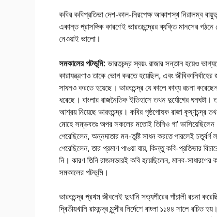
কবির কবিপ্রতিভা দেশ-কাল-নিরপেক্ষ আকাশস্থ নিরালম্ব বায়ুভ
একান্ত প্রাসঙ্গিক কারণেই ভারতচন্দ্রের ব্যক্তি মানসের গঠন
নেওয়াই ভালাে।
সমকালের পটভূমি:
ভারতচন্দ্র স্বয়ং রাজার সন্তান হয়েও ভাগ
কারাযন্ত্রণাও তাকে ভােগ করতে হয়েছিল, এবং জীবিকানির্বাহের 
সাধনও করতে হয়েছে। ভারতচন্দ্র যে কালে কাব্য রচনা করেছেন, 
ধরেছে। বাংলার রাজনৈতিক ইতিহাসে তখন দুর্যোগের ঘনঘটা। 
আশ্রয় নিয়েছে ভারতচন্দ্র। কবির পৃষ্ঠপােষক রাজা কৃষ্ণচন্দ্র ত
মােহে সম্ভবতঃ অপর সকলের মতােই তিনিও গা’ ভাসিয়েছিলেন। স
পেরেছিলেন, অন্নদাতার মন-তুষ্টি সাধন করতে পারলেই চতুর্বর্গ লা
পেরেছিলেন, তার প্রমাণ পাওয়া যায়, কিন্তু কবি-প্রতিভার বিচা
নি। কারণ তিনি রাজসভারই কবি হয়েছিলেন, মানব-সাধারণের কব
সমকালের পটভূমি।
ভারতচন্দ্র প্রথম জীবনেই দুখানি সত্যপীরের পাঁচালী রচনা করেছি
দ্বিতীয়খানি রামচন্দ্র মুন্সীর নির্দেশে বাংলা ১১৪৪ সালে রচিত 