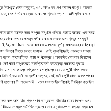
ূত নিরাশ্রয়’ কোন বস্তু নয়, এবং কবিও নন দেশ-কালের ঊর্ধ্বে। কাজেই
ে যেমন, তেমনি তাঁর কাব্যেও সমকালের প্রভাব পড়বে—এটা স্বীকার করে
্যদোষে তাকে অনেক সময় আশ্রয়-সন্ধানে পালিয়ে বেড়াতে হয়েছে, এক সময়
জন্য তাকে অপরের দাসত্ব স্বীকার করতে হয়েছে এবং প্রভুর মনস্তুষ্টি
ইতিহাসের বিচারে, তাকে বলা হয় অবক্ষয়ের যুগ’। সমাজদেহের সর্বত্র ঘুণ
তখন ভিতরে ভিতরে চলছে ষড়যন্ত্র। সেই কুচক্রীদেরই একজনের সভায়
খন প্রবল প্রতাপান্বিত, প্রায় অর্ধবঙ্গেশ্বর। অবক্ষয়িত মােগলাই বিলাসের
েই রাজা কৃষ্ণচন্দ্রের সভাশ্রিত কবি ভারতচন্দ্র সম্ভবতঃ বুঝতে
ভ হবে। ভারতচন্দ্র কাব্যরচনায় কৃষ্ণচন্দ্রের যে মনস্তুষ্টি সাধন করতে
রে তিনি ছিলেন দেবী সরস্বতীর বরপুত্র, সেই দেবীর তুষ্টি সাধন করতে পারেন
ি হতে চান নি, পারেনও নি। -তার সমস্ত জীবনটাকেই নিয়ন্ত্রিত করেছিল
লেন বলে জানা যায়- প্ৰথমখানি আশ্রয়দাতা হীরারাম রায়ের নির্দেশে এবং
হয়। বিভিন্ন সংস্কৃত ও মৈথিল গ্রন্থের সার অনুবাদরূপে ভারতচন্দ্র সম্ভবতঃ