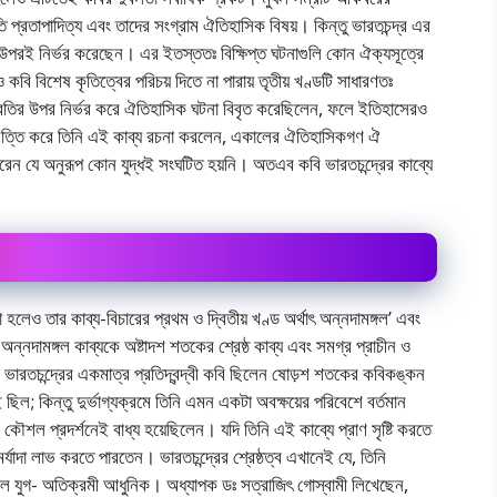
প্রতাপাদিত্য এবং তাদের সংগ্রাম ঐতিহাসিক বিষয়। কিন্তু ভারতচন্দ্র এর
 উপরই নির্ভর করেছেন। এর ইতস্ততঃ বিক্ষিপ্ত ঘটনাগুলি কোন ঐক্যসূত্রে
ও কবি বিশেষ কৃতিত্বের পরিচয় দিতে না পারায় তৃতীয় খণ্ডটি সাধারণতঃ
েকশ্রতির উপর নির্ভর করে ঐতিহাসিক ঘটনা বিবৃত করেছিলেন, ফলে ইতিহাসেরও
ে ভিত্তি করে তিনি এই কাব্য রচনা করলেন, একালের ঐতিহাসিকগণ ঐ
েন যে অনুরূপ কোন যুদ্ধই সংঘটিত হয়নি। অতএব কবি ভারতচন্দ্রের কাব্যে
া হলেও তার কাব্য-বিচারের প্রথম ও দ্বিতীয় খণ্ড অর্থাৎ অন্নদামঙ্গল’ এবং
 অন্নদামঙ্গল কাব্যকে অষ্টাদশ শতকের শ্রেষ্ঠ কাব্য এবং সমগ্র প্রাচীন ও
়। ভারতচন্দ্রের একমাত্র প্রতিদ্বন্দ্বী কবি ছিলেন ষােড়শ শতকের কবিকঙ্কন
ইই ছিল; কিন্তু দুর্ভাগ্যক্রমে তিনি এমন একটা অবক্ষয়ের পরিবেশে বর্তমান
ও কৌশল প্রদর্শনেই বাধ্য হয়েছিলেন। যদি তিনি এই কাব্যে প্রাণ সৃষ্টি করতে
 মর্যাদা লাভ করতে পারতেন। ভারতচন্দ্রের শ্রেষ্ঠত্ব এখানেই যে, তিনি
 ছিল যুগ- অতিক্রমী আধুনিক। অধ্যাপক ডঃ সত্রাজিৎ গােস্বামী লিখেছেন,