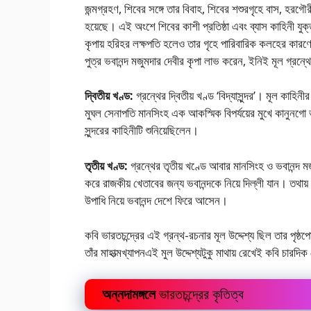
জন্মগ্রহণ, শিবের সঙ্গে তার বিবাহ, শিবের শশুরগৃহে বাস, হরগৌরী
হয়েছে। এই অংশে শিবের কাশী প্রতিষ্ঠা এবং ব্যাস কাহিনী য
কৃপায় হরিহর লক্ষপতি হলেও তার গৃহে পারিবারিক কলহের কারণে 
পুত্র ভবানন্দ মজুমদার দেবীর কৃপা লাভ করেন, ইনিই মূল গ্রন্থ
দ্বিতীয় খণ্ড:
গ্রন্থের দ্বিতীয় খণ্ড ‘বিদ্যাসুন্দর’। মূল কা
মুঘল সেনাপতি মানসিংহ এক আকস্মিক বিপর্যয়ের মুখে কানুনগাে ভ
সুন্দরের কাহিনীটি শুনিয়েছিলেন।
তৃতীয় খণ্ড:
গ্রন্থের তৃতীয় খণ্ডে আবার মানসিংহ ও ভবানন্দ ম
করে রাজকীয় খেতাবের জন্য ভবানন্দকে নিয়ে দিল্লী যান। তথায় অ
উপাধি নিয়ে ভবানন্দ দেশে ফিরে আসেন।
কবি ভারতচন্দ্রের এই গ্রন্থ-রচনার মূল উদ্দেশ্য ছিল তার পৃষ্ঠপা
তাঁর মাহাত্মখ্যাপনএই মুল উদ্দেশ্যটুকু মাথায় রেখেই কবি চারদ
অন্নদামঙ্গলে
ভারতচন্দ্রের কৃতিত্ব