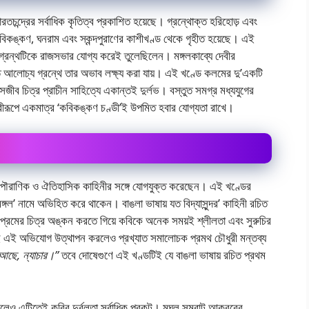
রতচন্দ্রের সর্বাধিক কৃতিত্ব প্রকাশিত হয়েছে। গ্রন্থােক্ত হরিহােড় এবং
কবিকঙ্কণ, ঘনরাম এবং স্কন্দপুরাণের কাশীখণ্ড থেকে গৃহীত হয়েছে। এই
়ে গ্রন্থটিকে রাজসভার যােগ্য করেই তুলেছিলেন। মঙ্গলকাব্যে দেবীর
শিত আলােচ্য গ্রন্থে তার অভাব লক্ষ্য করা যায়। এই খণ্ডে কলমের দু’একটি
জীব চিত্র প্রাচীন সাহিত্যে একান্তই দুর্লভ। বস্তুত সমগ্র মধ্যযুগের
ন্দ্বীরূপে একমাত্র ‘কবিকঙ্কণ চণ্ডী’ই উপমিত হবার যােগ্যতা রাখে।
ায় পৌরাণিক ও ঐতিহাসিক কাহিনীর সঙ্গে যােগযুক্ত করেছেন। এই খণ্ডের
্গল’ নামে অভিহিত করে থাকেন। বাঙলা ভাষায় যত বিদ্যাসুন্দর’ কাহিনী রচিত
বৈধ প্রেমের চিত্র অঙ্কন করতে গিয়ে কবিকে অনেক সময়ই শ্লীলতা এবং সুরুচির
 এই অভিযােগ উত্থাপন করলেও প্রখ্যাত সমালােচক প্রমথ চৌধুরী মন্তব্য
আছে, ন্যাচার।”
তবে দোষেগুণে এই খণ্ডটিই যে বাঙলা ভাষায় রচিত প্রথম
 হলেও এটিতেই কবির দুর্বলতা সর্বাধিক প্রকট। মুঘল সম্রাট আকবরের