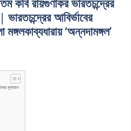
তম কবি রায়গুণাকর ভারতচন্দ্রের
 | ভারতচন্দ্রের আবির্ভাবের
 মঙ্গলকাব্যধারায় ‘অন্নদামঙ্গল’
িভার মূল্যায়ন