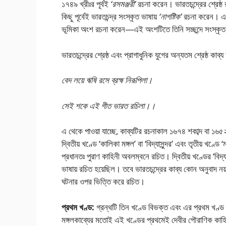
১৭৪৯ খ্রীঃর পূর্বই
‘রসমঞ্জরী’
রচনা করেন। ভারতচন্দ্রের শ্রেষ্ঠ
কিছু পূর্বেই ভারতচন্দ্র সংস্কৃত ভাষায়
‘নাগষ্টিক’
রচনা করেন। এছ
ভূমিকা অংশ রচনা করেন—এই অংশটিতে তিনি সচ্ছন্দে সংস্কৃত, 
ভারতচন্দ্রের শ্রেষ্ঠ এবং প্রাগাধুনিক যুগের অন্যতম শ্রেষ্ঠ ক
বেদ লয়ে ঋষি রসে ব্রহ্ম নিরূপিলা।
সেই শকে এই গীত ভারত রচিলা।।
এ থেকে পাওয়া যাচ্ছে, কাব্যটির রচনাকাল ১৬৭৪ শকাব্দ বা ১৬৫
দ্বিতীয় খণ্ডে ‘কালিকা মঙ্গল’ বা ‘বিদ্যাসুন্দর’ এবং তৃতীয় খণ্
প্রধানতঃ পুরাণ কাহিনী অবলম্বনে রচিত। দ্বিতীয় খণ্ডের ‘বিদ
ভাষায় রচিত হয়েছিল। তবে ভারতচন্দ্রের কাব্য কোন অনুবাদ নয় 
ঘটনার ওপর ভিত্তি করে রচিত।
প্রথম খণ্ড:
গ্রন্থটি তিন খণ্ডে বিভক্ত এবং এর প্রথম খণ্ড 
মঙ্গলকাব্যের মতােই এই খণ্ডের প্রথমেই দেবীর পৌরাণিক কাহিনী 