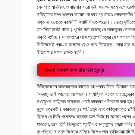
সেনাপতি মানসিংহ ও বাঙলার বারাে ভুইঞার অন্যতম যশােহরপতি 
ইতিহাসের উপর গুরুত্ব আরােপ না করে প্রধানতঃ লােকশ্রুতির
বিধৃত না হওয়াতে কাহিনীটি জমাট বাঁধতে পারেনি। চরিত্রসৃষ্টিতে
উপেক্ষিত হয়েই থাকে। পূর্বেই বলা হয়েছে যে ভারতচন্দ্র লা
বিকৃতি ঘটেছে। মানসিংহের সঙ্গে প্রতাপাদিত্যের যে সংঘর্ষক
ভিত্তিকেই প্রচণ্ড আঘাতে ধ্বংস করে দিয়েছেন। তারা মনে কর
ইতিহাসের মর্যাদা রক্ষিত হয়নি।
বাঙলা মঙ্গলকাব্যধারায় ভারতচন্দ্র
বিচ্ছিন্নভাবে ভারতচন্দ্রের কাব্যের অংশত্রয় বিচার-বিবেচনা কর
‘বিদ্যাসুন্দর ই আলােচনায় আসে। সামগ্রিক বিচারে ভারতচন্দ্রের
মধ্যযুগের সাহিত্যে অন্যতম শ্রেষ্ঠ কাব্যরূপে বিবেচনা করা হয
মুকুন্দ চক্রবর্তী। ভারতচন্দ্রের পাণ্ডিত্য এবং কবিত্বশক্তি দু
ছিলেন যে তিনি প্রধানতঃ কাব্যের অঙ্গ-নির্মাণের সমস্ত পটুত্ব 
পারতেন, তবে তিনি নিঃসন্দেহে প্রাচীন ও মধ্যযুগের শ্রেষ্ঠ কবির
যুগপরিবেশের সঙ্গে নিজেকে মানিয়ে নিলেও তার ব্যক্তিআত্মাটি