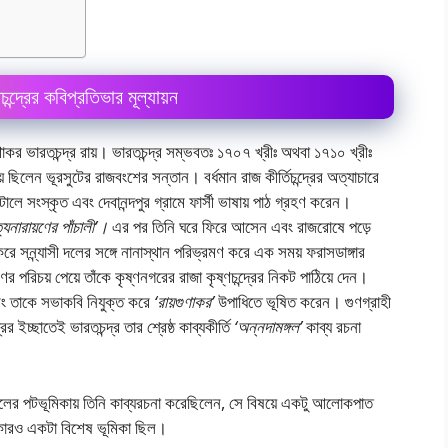
চন্দ্রের কবিপ্রতিভার মূল্যায়ন
ুণাকর ভারতচন্দ্র রায়। ভারতচন্দ্র সম্ভবতঃ ১৭০৭ খ্রীঃ অথবা ১৭১০ খ্রীঃ
রায় ছিলেন ভূরসুটের রাজবংশের সন্তান। বর্ধমান রাজ কীর্তিচন্দ্রের অত্যাচারে
টোলে সংস্কৃত এবং দেবানন্দপুর গ্রামে ফার্সী ভাষায় পাঠ গ্রহণ করেন।
্যনারায়ণের পাঁচালী’।
এর পর তিনি ঘরে ফিরে আসেন এবং রাজরােষে পড়ে
করে সন্ন্যাসী দলের সঙ্গে নানাস্থান পরিভ্রমণ করে এক সময় ফরাসডাঙ্গার
ের পরিচয় পেয়ে তাঁকে কৃষ্ণনগরের রাজা কৃষ্ণচন্দ্রের নিকট পাঠিয়ে দেন।
এবং তাকে সভাকবি নিযুক্ত করে
‘রায়গুণাকর’
উপাধিতে ভূষিত করেন। গুণগ্রাহী
র ইচ্ছাতেই ভারতচন্দ্র তার শ্রেষ্ঠ কাব্যকীর্তি
‘অন্নদামঙ্গল’
কাব্য রচনা
।
ে কালের পটভূমিকায় তিনি কাব্যরচনা করেছিলেন, সে বিষয়ে একটু আলােকপাত
িকারও একটা বিশেষ ভূমিকা ছিল।