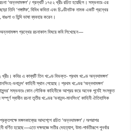
 রচনা
‘অন্নদামঙ্গল’।
গ্রন্থটি ১৭৫২ খ্রীঃ রচিত হয়েছিল। সম্ভবতঃ এর
াড়া তিনি
‘গঙ্গাষ্টক’
, বিবিধ কবিতা এবং চিণ্ডীনাটক নামক একটি গ্রন্থের
বাঙলা ও হিন্দি ভাষা ব্যবহার করেন।
াব্য অন্নদামঙ্গল গ্রন্থের রচনাকাল বিষয়ে কবি লিখেছেন—
২ খ্রীঃ। কবির এ কাব্যটি তিন খণ্ডে বিভক্ত- প্রথম খণ্ডে অন্নদামঙ্গল’
ডে ‘মানসিংহ-ভবানন্দ’ কাহিনী স্থান পেয়েছে। প্রথম খণ্ডের ‘অন্নদামঙ্গল’
্যাসুন্দর’ সম্ভবতঃ কোন লৌকিক কাহিনীকে আশ্রয় করে অনেক পূর্বেই সংস্কৃত
সম্পূর্ণ স্বাধীন রচনা তৃতীয় খণ্ডের ‘ভবানন্দ-মানসিংহ’ কাহিনী ঐতিহাসিক
প্রকৃতপক্ষে মঙ্গলকাব্যের আদশে্শে রচিত
‘অন্নদামঙ্গল’।
অপরাপর
বর্ণিত হয়েছে—এতে দক্ষযজ্ঞে সতীর দেহত্যাগ, উমা-পার্বতীরূপে পুনর্বার