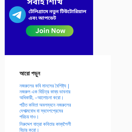
আরো পড়ুন
নজরুলের কবি মানসের বৈশিষ্ট্য |
নজরুল এক বিচিত্র কাব্য ভাবনার
অধিকারী, –আলোচনা করো।
পঠিত কবিতা অবলম্বনে নজরুলের
দেশাত্মবোধ বা স্বদেশপ্রেমের
পরিচয় দাও।
নিরুদ্দেশ যাত্রা কবিতার কাব্যশৈলী
বিচার করো।