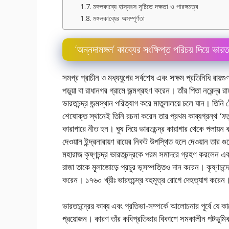
মঙ্গলকাব্যে হাস্যরস সৃষ্টিতে দক্ষতা ও পারঙ্গমত্ব
মঙ্গলকাব্যের অসম্পূর্ণতা
‘অন্নদামঙ্গল’ কাব্যের সংক্ষিপ্ত পরিচয় দিয়ে ভারত
সমগ্র প্রাচীন ও মধ্যযুগের সর্বশেষ এবং সক্ষম প্রতিনিধি রায়গ
পড়ুয়া বা রাধানগর গ্রামে জন্মগ্রহণ করেন। তাঁর পিতা নরেন্দ্র 
ভারতচন্দ্র জন্মস্থান পরিত্যাগ করে মাতুলালয়ে চলে যান। তিনি 
শেষােক্ত স্থানেই তিনি রচনা করেন তার প্রথম কাব্যগ্রন্থ
‘সত
কারাগারে নীত হন। ঘুষ দিয়ে ভারতচন্দ্র কারাগার থেকে পলায়ন 
দেওয়ান ইন্দ্রনারায়ণ রায়ের নিকট উপস্থিত হলে দেওয়ান তার গুণ
মহারাজ কৃষ্ণচন্দ্র ভারতচন্দ্রকে পরম সমাদরে গ্রহণ করলেন 
রাজা তাকে মূলাজোড়ে প্রচুর ভূসম্পত্তিও দান করেন। কৃষ্ণচন্দ্রে
করেন। ১৭৬০ খ্রীঃ ভারতচন্দ্র বহুমূত্র রােগে দেহত্যাগ করেন
ভারতচন্দ্রের কাব্য এবং প্রতিভা-সম্পর্কে আলােচনার পূর্বে য
প্রয়ােজন। কারণ তাঁর কবিপ্রতিভার বিকাশে সমকালীন পটভূম