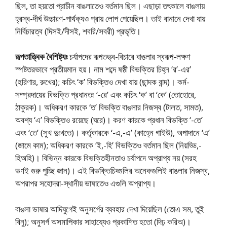
ছিল, তা হয়তাে প্রাচীন বাঙলাতেও বর্তমান ছিল। এছাড়া তৎকালে বাঙলায়
হ্রস্ব-দীর্ঘ উচ্চারণ-পার্থক্যও প্রায় লোপ পেয়েছিল। তাই বানানে দেখা যায়
নির্বিচারত্ব (দিসই/দীসই, শবরি/সবরী) প্রভৃতি।
রূপতাত্ত্বিক বৈশিষ্ট্যঃ
চর্যাপদের রূপতত্ত্ব-বিচারে বাঙলার স্বরূপ-লক্ষণ
স্পষ্টতরভাবে প্রতীয়মান হয়। নাম শব্দে ষষ্ঠী বিভক্তির চিহ্ন ‘র’-এর’
(হরিণার, রুখের); কচিৎ ‘ক’ বিভক্তিও দেখা যায় (ছান্দক বান্দ)। কর্ম-
সম্প্রদায়ের বিভক্তি প্রধানতঃ ‘-রে’ এবং কচিৎ ‘ক’ বা ‘কে’ (তােহােরে,
ঠাকুরক)। অধিকরণ কারকে ‘ত’ বিভক্তি বাঙলার নিজস্ব (টালত, সামত),
অবশ্য ‘এ’ বিভক্তিও রয়েছে (ঘরে)। করণ কারকে প্রধান বিভক্তি ‘-তে’
এবং ‘তে’ (সুখ দুঃখতে)। কর্তৃকারকে ‘-এ,-এ’ (কাহ্নে গাইউ), অপাদানে ‘এ’
(জামে কাম); অধিকরণ কারকে ‘ই,-হি’ বিভক্তিও বর্তমান ছিল (নিয়ড্ডি,-
হিঅহি)। বিভিন্ন কারকে বিভক্তিহীনতাও চর্যাপদে অপ্রাপ্য নয় (সরহ
ভণই গুরু পুচ্ছি জান)। এই বিভক্তিচিহ্গুলির অনেকগুলিই বাঙলার নিজস্ব,
অপরাপর সহােদরা-স্থানীয় ভাষাতেও এগুলি অপ্রাপ্য।
বাঙলা ভাষার আদিযুগেই অনুসর্গের ব্যবহার দেখা দিয়েছিল (তােএ সম, তুই
বিনু); অনুসর্গ অসমাপিকার সাহায্যেও প্রকাশিত হতাে (দিঢ় করিঅ)।