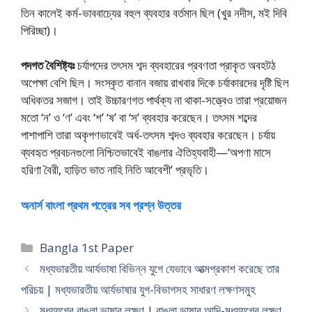
তিন কালেই কর্ম-ভাববাচ্যের বহুল ব্যবহার বর্তমান ছিল (খুর নদীস, মই দিবি
পিরিচ্ছা)।
পদগত বৈশিষ্ট্যঃ
চর্যাপদের তৎসম শব্দ ব্যবহারের প্রবণতা প্রাকৃত অবহটঠ
অপেক্ষা বেশি ছিল। সংস্কৃত বানান বজায় রাখবার দিকে চর্যাকারদের দৃষ্টি ছিল
অধিকতর সজাগ। তাই উচ্চারণগত পার্থক্য না থাকা-সত্ত্বেও তারা প্রয়ােজন
মতাে ‘ন’ ও ‘ণ’ এবং ‘শ’ ‘ষ’ বা ‘স’ ব্যবহার করেছেন। তৎসম শব্দের
পাশাপাশি তারা অকৃপণভাবেই অর্ধ-তৎসম শব্দও ব্যবহার করেছেন। চর্যায়
ব্যবহৃত প্রবচনগুলাে নিশ্চিতভাবেই বাঙলার ঐতিহ্যবাহী—‘অপণা মাসে
হরিণা বৈরী, হাড়িত ভাত নাহি নিতি আবেশী’ প্রভৃতি।
অনার্স বাংলা প্রথম পত্রের সব প্রশ্ন উত্তর
Categories
Bangla 1st Paper
মধ্যভারতীয় আর্যভাষা বিভিন্ন যুগে যেভাবে আত্মপ্রকাশ করেছে তার
পরিচয় | মধ্যভারতীয় আর্যভাষার যুগ-বিভাগসহ সাধারণ লক্ষণসমুহ
মধ্যযুগের বাঙলা ভাষার লক্ষণ | বাঙলা ভাষার আদি-মধ্যযুগের লক্ষণ