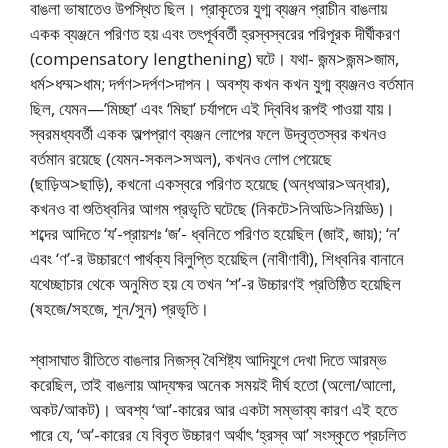
বাঙলা ভাষাতেও উপস্থিত ছিল। প্রাকৃতের যুগ্ম ব্যঞ্জন প্রাচীন বাঙলায়
একক ব্যঞ্জনে পরিণত হয় এবং তৎপূর্ববর্তী হ্রস্বস্বরের পরিপূরক দীর্ঘীকরণ
(compensatory lengthening) ঘটে। যথা- জন্ম>জন্ম>জাম,
ধর্ম>ধম্ম>ধাম; দর্পণ>দর্পণ>দাপন। অবশ্য কখন কখন যুগ্ম ব্যঞ্জনও বর্তমান
ছিল, যেমন—’মিচ্ছা’ এবং ‘মিছা’ চর্যাপদে এই দ্বিবিধ রূপই পাওয়া যায়।
স্বরমধ্যবর্তী একক অল্পপ্রাণ ব্যঞ্জন লােপের ফলে উদ্বৃত্তস্বর কখনও
বর্তমান রয়েছে (যেমন-সকল>সঅল), কখনও লোপ পেয়েছে
(ছাড়িঅ>ছাড়ি), কখনাে একস্বরে পরিণত হয়েছে (অন্ধআর>অন্ধার),
কখনও বা শুতিধ্বনির আগম প্রভৃতি ঘটেছে (নিকটে>নিঅডি>নিয়ড্ডি)।
শব্দের আদিতে ‘য’-প্রায়শঃ ‘জ’- ধ্বনিতে পরিণত হয়েছিল (জাই, জায়); ‘ন’
এবং ‘ণ’-র উচ্চারণে পার্থক্য বিলুপ্তি হয়েছিল (নাবীণাবী), শিধ্বনির বানানে
যথেচ্ছাচার থেকে অনুমিত হয় যে তখন ‘শ’-র উচ্চারণই প্রতিষ্ঠিত হয়েছিল
(ষহজে/সহজে, শূন/সুন) প্রভৃতি।
শ্বাসাঘাত রীতিতে বাঙলার নিজস্ব বৈশিষ্ট্য আদিযুগে দেখা দিতে আরম্ভ
করেছিল, তাই বাঙলায় আদ্যক্ষর অনেক সময়ই দীর্ঘ হতাে (অলাে/আলাে,
অকট/আকট)। অবশ্য ‘আ’-কারের আর একটা সম্ভাব্য কারণ এই হতে
পারে যে, ‘অ’-কারের যে বিবৃত উচ্চারণ অর্থাৎ ‘হ্রস্ব আ’ সংস্কৃতে প্রচলিত