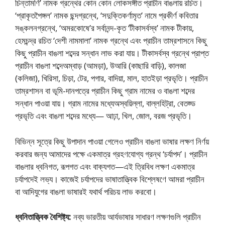
চিন্তামণি’ নামক গ্রন্থের কোন কোন লােকসঙ্গীত প্রাচীন বাঙলায় রচিত।
‘প্রাকৃতপৈঙ্গল’ নামক ছন্দগ্রন্থে, ‘সদুক্তিকর্ণামৃত’ নামে প্রকীর্ণ কবিতার
সঙ্কলনগ্রন্থে, ‘অমরকোষে’র সর্বানন্দ-কৃত ‘টীকাসর্বস্ব’ নামক টীকায়,
হেমচন্দ্র রচিত ‘দেশী নামমালা’ নামক গ্রন্থে এবং প্রাচীন তাম্রশাসনে কিছু
কিছু প্রাচীন বাঙলা শব্দের সন্ধান লাভ করা যায়। টীকাসর্বস্ব গ্রন্থে প্রাপ্ত
প্রাচীন বাঙলা শব্দেঅম্বাড় (আমড়া), উআরি (কাছারি বাড়ি), কালজা
(কলিজা), খিরিসা, চিড়া, টের, পগার, বাদিয়া, মাল, হাতইড়া প্রভৃতি। প্রাচীন
তাম্রশাসন বা ভূমি-দানপত্রে প্রাচীন কিছু গ্রাম নামের ও বাঙলা শব্দের
সন্ধান পাওয়া যায়। গ্রাম নামের মধ্যেঅস্বয়িল্লা, বাল্লহিট্রা, বেতজ্ড
প্রভৃতি এবং বাঙলা শব্দের মধ্যে— আঢ়া, খিল, জোল, বরজ প্রভৃতি।
বিভিন্ন সূত্রে কিছু উপাদান পাওয়া গেলেও প্রাচীন বাঙলা ভাষার লক্ষণ নির্ণয়
করবার জন্য আমাদের পক্ষে একমাত্র গ্রহণযােগ্য গ্রন্থ ‘চর্যাপদ’। প্রাচীন
বাঙলার ধ্বনিগত, রূপগত এবং বাক্যগত—এই ত্রিবিধ লক্ষণ একমাত্র
চর্যাপদেই লভ্য। কাজেই চর্যাপদের ভাষাতাত্ত্বিক বিশ্লেষণে আমরা প্রাচীন
বা আদিযুগের বাঙলা ভাষারই যথার্থ পরিচয় লাভ করবাে।
ধ্বনিতাত্ত্বিক বৈশিষ্ট্য:
নব্য ভারতীয় আর্যভাষার সাধারণ লক্ষণগুলি প্রাচীন