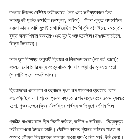
বাঙলার নিজস্ব বৈশিষ্ট্য অতীতকালে ‘ইল’ এবং ভবিষ্যৎকালে ‘ইব’
আদিযুগেই সূচিত হয়েছিল (রুদ্ধেলা, জাইবে)। ‘ইআ’-যুক্ত অসমাপিকা
বাঙলা ভাষার আদি যুগেই দেখা দিয়েছিল (আখি বুজিঅ); ‘ইলে, -অন্তে’-
যুক্ত অসমাপিকার ব্যবহারও এই যুগেই শুরু হয়েছিল (সাঙ্কমত চঢ়িলে,
চিন্তা চিন্ততে)।
আদি যুগে বিশেষ্য-অনুযায়ী ক্রিয়ার ও লিঙ্গভেদ হতাে (লাগেলি আগে);
বহুবচন বােঝানাের জন্য বহুত্ববাচক শব্দ বা সংখ্যা শব্দ ব্যবহৃত হতাে
(পারগামি লাগে, পঞ্চবি ডাল)।
ক্রিয়াপদের একবচনে ও বহুবচনে পৃথক রূপ থাকলেও ব্যবহারে কোন
কড়াকড়ি ছিল না। প্রথম পুরুষে বহুবচনের পদ সম্ভবতঃ সন্ত্রমে ব্যবহৃত
হতাে, পুরুষ-ভেদে ক্রিয়া-বিভক্তির পার্থক্য আদি যুগে বর্তমান ছিল।
প্রাচীন বাঙলায় কাল ছিল তিনটি বর্তমান, অতীত ও ভবিষ্যৎ। নিত্যবৃত্ত
অতীত কখনাে উদ্ভূত হয়নি। যৌগিক কালের দৃষ্টান্ত চর্যাপদে পাওয়া না
গেলেও যৌগিক ক্রিয়াপদের ব্যবহার পাওয়া যায় (গুনিয়া লেহঁ, উঠি গেল)।