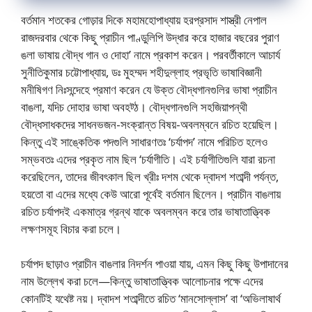
বর্তমান শতকের গােড়ার দিকে মহামহােপাধ্যায় হরপ্রসাদ শাস্ত্রী নেপাল
রাজদরবার থেকে কিছু প্রাচীন পাণ্ডুলিপি উদ্ধার করে হাজার বছরের পুরাণ
ঙলা ভাষায় বৌদ্ধ গান ও দোহা’ নামে প্রকাশ করেন। পরবর্তীকালে আচার্য
সুনীতিকুমার চট্টোপাধ্যায়, ডঃ মুহম্মদ শহীদুল্লাহ প্রভৃতি ভাষাবিজ্ঞানী
মনীষিগণ নিঃসন্দেহে প্রমাণ করেন যে উক্ত বৌদ্ধগানগুলির ভাষা প্রাচীন
বাঙলা, যদিচ দোহার ভাষা অবহট্ঠ। বৌদ্ধগানগুলি সহজিয়াপন্থী
বৌদ্ধসাধকদের সাধনভজন-সংক্রান্ত বিষয়-অবলম্বনে রচিত হয়েছিল।
কিন্তু এই সাঙ্কেতিক পদগুলি সাধারণতঃ ‘চর্যাপদ’ নামে পরিচিত হলেও
সম্ভবতঃ এদের প্রকৃত নাম ছিল ‘চর্যাগীতি। এই চর্যাগীতিগুলি যারা রচনা
করেছিলেন, তাদের জীবৎকাল ছিল খ্রীঃ দশম থেকে দ্বাদশ শতাব্দী পর্যন্ত,
হয়তাে বা এদের মধ্যে কেউ আরাে পূর্বেই বর্তমান ছিলেন। প্রাচীন বাঙলায়
রচিত চর্যাপদই একমাত্র গ্রন্থ যাকে অবলম্বন করে তার ভাষাতাত্ত্বিক
লক্ষণসমূহ বিচার করা চলে।
চর্যাপদ ছাড়াও প্রাচীন বাঙলার নিদর্শন পাওয়া যায়, এমন কিছু কিছু উপাদানের
নাম উল্লেখ করা চলে—কিন্তু ভাষাতাত্ত্বিক আলােচনার পক্ষে এদের
কোনটিই যথেষ্ট নয়। দ্বাদশ শতাব্দীতে রচিত ‘মানসােল্লাস’ বা ‘অভিলাষার্থ