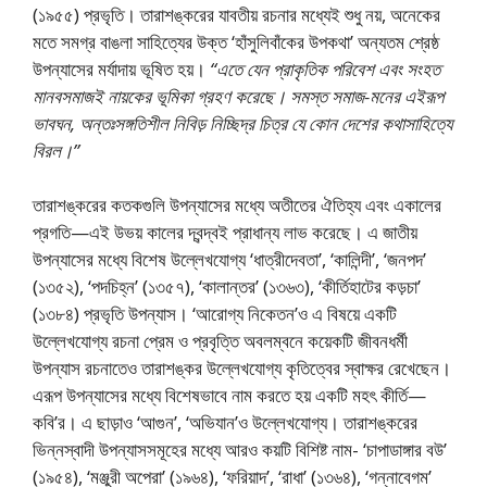
(১৯৫৫) প্রভৃতি। তারাশঙ্করের যাবতীয় রচনার মধ্যেই শুধু নয়, অনেকের
মতে সমগ্র বাঙলা সাহিত্যের উক্ত ‘হাঁসুলিবাঁকের উপকথা’ অন্যতম শ্রেষ্ঠ
উপন্যাসের মর্যাদায় ভূষিত হয়।
“এতে যেন প্রাকৃতিক পরিবেশ এবং সংহত
মানবসমাজই নায়কের ভূমিকা গ্রহণ করেছে। সমস্ত সমাজ-মনের এইরূপ
ভাবঘন, অন্তঃসঙ্গতিশীল নিবিড় নিচ্ছিদ্র চিত্র যে কোন দেশের কথাসাহিত্যে
বিরল।”
তারাশঙ্করের কতকগুলি উপন্যাসের মধ্যে অতীতের ঐতিহ্য এবং একালের
প্রগতি—এই উভয় কালের দ্বন্দ্বই প্রাধান্য লাভ করেছে। এ জাতীয়
উপন্যাসের মধ্যে বিশেষ উল্লেখযােগ্য ‘ধাত্রীদেবতা’, ‘কালিন্দী’, ‘জনপদ’
(১৩৫২), ‘পদচিহ্ন’ (১৩৫৭), ‘কালান্তর’ (১৩৬৩), ‘কীর্তিহাটের কড়চা’
(১৩৮৪) প্রভৃতি উপন্যাস। ‘আরােগ্য নিকেতন’ও এ বিষয়ে একটি
উল্লেখযােগ্য রচনা প্রেম ও প্রবৃত্তি অবলম্বনে কয়েকটি জীবনধর্মী
উপন্যাস রচনাতেও তারাশঙ্কর উল্লেখযােগ্য কৃতিত্বের স্বাক্ষর রেখেছেন।
এরূপ উপন্যাসের মধ্যে বিশেষভাবে নাম করতে হয় একটি মহৎ কীর্তি—
কবি’র। এ ছাড়াও ‘আগুন’, ‘অভিযান’ও উল্লেখযােগ্য। তারাশঙ্করের
ভিন্নস্বাদী উপন্যাসসমূহের মধ্যে আরও কয়টি বিশিষ্ট নাম- ‘চাপাডাঙ্গার বউ’
(১৯৫৪), ‘মঞ্জুরী অপেরা’ (১৯৬৪), ‘ফরিয়াদ’, ‘রাধা’ (১৩৬৪), ‘গন্নাবেগম’