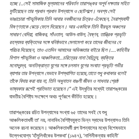
হচ্ছে।..সেই সামাজিক মূল্যমানের পরিবর্তন তারাশঙ্কর অপূর্ব দক্ষতার সহিত
ফুটিয়েছেন তার প্রধান প্রধান উপন্যাসে ও ছােটগল্পে। অবশ্য সেই
ভাঙাচোরা পটভূমিকায় তিনি আবার নবজীবনের চিত্রও এঁকেছেন, নৈরাশ্যবাদী
বিষণ্ণতাকে ঝেড়ে ফেলে দিয়েছেন। আর একদিকে তিনি বীরভূম অঞ্চলের
সাধারণ বেদিয়া, বাজিকর, সাঁওতাল, আউল-বাউল, বৈষ্ণব, তান্ত্রিক প্রভৃতি
রহস্যময় ব্যক্তিদের সঙ্গে ঘনিষ্ঠভাবে মেলামেশা করে তাদের জীবনের যে
পরিচয় দিয়েছেন, তাও এতদিন আমাদের অভিজ্ঞতার বাইরে ছিল।….কাহিনীর
বিশাল পটভূমিকা ও আঞ্চলিকতা…চরিত্রের নানা বৈচিত্র্য, ব্যক্তির
মনােদ্বন্দ্ব, অনতিক্রান্ত যুগের সঙ্গে চলমান যুগের সংঘাত প্রভৃতি গভীর
ব্যাপার তার উপন্যাসে যেভাবে উপস্থাপিত হয়েছে,তাতে শুধু কথাকার বলেই
তাঁকে বিদায় করা যায় না, তিনি অধুনাতন বাঙলী জীবন ও সাধনার শ্রেষ্ঠ
ভাষ্যকার রূপেই প্রতিভাত হয়েছেন।”
এই উদ্ধৃতির মধ্যেই তারাশঙ্করের
যাবতীয় বৈশিষ্ট্য সংক্ষেপে অথচ পূর্ণরূপে কীর্তিত হয়েছে।
তারাশঙ্করের রচিত উপন্যাসের সংখ্যা ৬৫ তাদের সবই যে শুধু
আঞ্চলিকতাধর্মী তা’ নয়, নানাবিধ বৈশিষ্ট্যযুক্ত ভিন্ন স্বাদের উপন্যাসও তিনি
অনেক রচনা করেছেন। আঞ্চলিকতাধর্মী গল্প উপন্যাসের মধ্যে বিশেষভাবে
উল্লেখযােগ্য ‘হাঁসুলিবাঁকের উপকথা’ (১৯৪৭), ‘নাগিনীকন্যার কাহিনী’