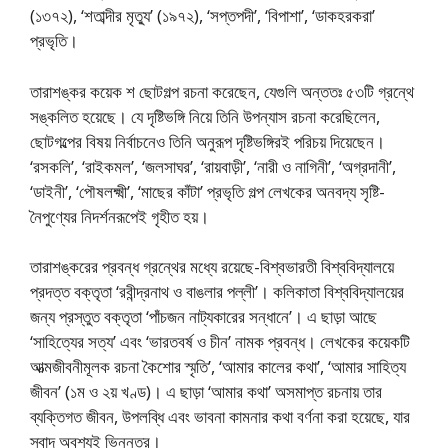
(১৩৭২), ‘শতাব্দীর মৃত্যু’ (১৯৭২), ‘সপ্তপদী’, ‘বিপাশা’, ‘ডাকহরকরা’
প্রভৃতি।
তারাশঙ্কর কয়েক শ ছােটগল্প রচনা করেছেন, যেগুলি অন্ততঃ ৫৩টি গ্রন্থে
সঙ্কলিত হয়েছে। যে দৃষ্টিভঙ্গি নিয়ে তিনি উপন্যাস রচনা করেছিলেন,
ছােটগল্পের বিষয় নির্বাচনেও তিনি অনুরূপ দৃষ্টিভঙ্গিরই পরিচয় দিয়েছেন।
‘রসকলি’, ‘রাইকমল’, ‘জলসাঘর’, ‘রায়বাড়ী’, ‘নারী ও নাগিনী’, ‘অগ্রদানী’,
‘ডাইনী’, ‘পৌষলক্ষ্মী’, ‘মাছের কাঁটা’ প্রভৃতি গল্প লেখকের অনবদ্য সৃষ্টি-
নৈপুণ্যের নিদর্শনরূপেই গৃহীত হয়।
তারাশঙ্করের প্রবন্ধ গ্রন্থের মধ্যে রয়েছে-বিশ্বভারতী বিশ্ববিদ্যালয়ে
প্রদত্ত বক্তৃতা ‘রবীন্দ্রনাথ ও বাঙলার পল্লী’। কলিকাতা বিশ্ববিদ্যালয়ের
জন্য প্রস্তুত বক্তৃতা ‘পাঁচজন নাট্যকারের সন্ধানে’। এ ছাড়া আছে
‘সাহিত্যের সত্য’ এবং ‘ভারতবর্ষ ও চীন’ নামক প্রবন্ধ। লেখকের কয়েকটি
আত্মজীবনীমূলক রচনা কৈশাের স্মৃতি’, ‘আমার কালের কথা’, ‘আমার সাহিত্য
জীবন’ (১ম ও ২য় খণ্ড)। এ ছাড়া ‘আমার কথা’ অসমাপ্ত রচনায় তার
ব্যক্তিগত জীবন, উপলব্ধি এবং ভাবনা কামনার কথা বর্ণনা করা হয়েছে, যার
স্বাদ অবশ্যই ভিন্নতর।