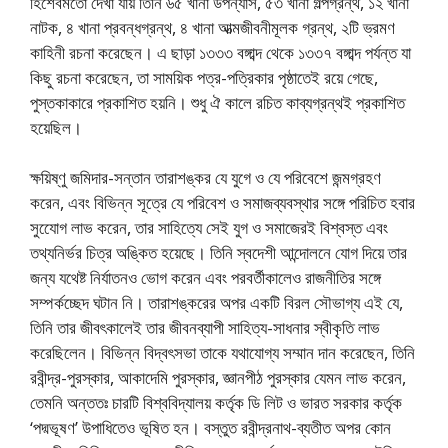
হিশেবমতাে দেখা যায় তিনি ৬৫ খানা উপন্যাস, ৫৩ খানা গল্পগ্রন্থ, ১২ খানা
নাটক, ৪ খানা প্রবন্ধগ্রন্থ, ৪ খানা আত্মজীবনীমূলক গ্রন্থ, ২টি ভ্রমণ
কাহিনী রচনা করেছেন। এ ছাড়া ১৩৩৩ বঙ্গাব্দ থেকে ১৩৩৭ বঙ্গাব্দ পর্যন্ত যা
কিছু রচনা করেছেন, তা সাময়িক পত্র-পত্রিকার পৃষ্ঠাতেই রয়ে গেছে,
পুস্তকাকারে প্রকাশিত হয়নি। শুধু ঐ কালে রচিত কাব্যগ্রন্থই প্রকাশিত
হয়েছিল।
ক্ষয়িষ্ণু জমিদার-সন্তান তারাশঙ্কর যে যুগে ও যে পরিবেশে জন্মগ্রহণ
করেন, এবং বিভিন্ন সূত্রে যে পরিবেশ ও সমাজব্যবস্থার সঙ্গে পরিচিত হবার
সুযোেগ লাভ করেন, তার সাহিত্যে সেই যুগ ও সমাজেরই বিশ্বস্ত এবং
তথ্যনির্ভর চিত্র অঙ্কিত হয়েছে। তিনি স্বদেশী আন্দোলনে যােগ দিয়ে তার
জন্য যথেষ্ট নির্যাতনও ভােগ করেন এবং পরবর্তীকালেও রাজনীতির সঙ্গে
সম্পর্কচ্ছেদ ঘটান নি। তারাশঙ্করের অপর একটি বিরল সৌভাগ্য এই যে,
তিনি তার জীবৎকালেই তার জীবনব্যাপী সাহিত্য-সাধনার স্বীকৃতি লাভ
করেছিলেন। বিভিন্ন বিদ্বৎসভা তাকে যথাযােগ্য সম্মান দান করেছেন, তিনি
রবীন্দ্র-পুরস্কার, আকাদেমি পুরস্কার, জ্ঞানপীঠ পুরস্কার যেমন লাভ করেন,
তেমনি অন্ততঃ চারটি বিশ্ববিদ্যালয় কর্তৃক ডি লিট ও ভারত সরকার কর্তৃক
‘পদ্মভূষণ’ উপাধিতেও ভূষিত হন। বস্তুত রবীন্দ্রনাথ-ব্যতীত অপর কোন