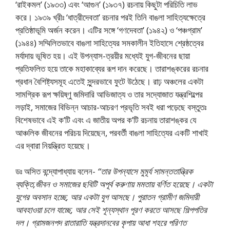
‘রাইকমল’ (১৯৩৩) এবং ‘আগুন’ (১৯৩৭) রচনায় কিছুটা পরিচিতি লাভ
করে। ১৯৩৯ খ্রীঃ ‘ধাত্রীদেবতা’ রচনার পরই তিনি বাঙলা সাহিত্যক্ষেত্রে
প্রতিষ্ঠাভূমি অর্জন করেন। এটির সঙ্গে ‘গণদেবতা’ (১৯৪২) ও ‘পঞ্চগ্রাম’
(১৯৪৪) সম্মিলিতভাবে বাঙলা সাহিত্যের সমকালীন ইতিহাসে শ্রেষ্ঠত্বের
মর্যাদায় ভূষিত হয়। এই উপন্যাস-ত্রয়ীর মধ্যেই যুগ-জীবনের ছায়া
প্রতিফলিত হয়ে তাকে মহাকাব্যের রূপ দান করেছে। তারাশঙ্করের রচনার
প্রধান বৈশিষ্ট্যসমূহ এতেই সুন্দরভাবে ফুটে উঠেছে। রাঢ় অঞ্চলের একটা
সামগ্রিক রূপ ক্ষয়িষ্ণু জমিদারি আভিজাত্য ও তার সদ্যোজাত যন্ত্রশিল্পের
লড়াই, সমাজের বিভিন্ন আচার-আচরণ প্রভৃতি সবই ধরা পড়েছে বস্তুতঃ
বিশেষভাবে এই ক’টি এবং এ জাতীয় অপর ক’টি রচনায় তারাশঙ্কর যে
আঞ্চলিক জীবনের পরিচয় দিয়েছেন, পরবর্তী বাঙলা সাহিত্যের একটি শাখাই
এর দ্বারা নিয়ন্ত্রিত হয়েছে।
ডঃ অসিত বন্দ্যোপাধ্যায় বলেন-
“তার উপন্যাসে মুমূর্য সামন্ততান্ত্রিক
ব্যক্তি,জীবন ও সমাজের ছবিটি অপূর্ব করুণায় মমতায় বর্ণিত হয়েছে। একটা
যুগের অবসান হচ্ছে, আর একটা যুগ আসছে। পুরাতন গ্রামীণ জমিদারী
আবহাওয়া চলে যাচ্ছে, আর সেই শূন্যস্থান পূরণ করতে আসছে শিল্পপতির
দল। গ্রামজনপদ রাতারাতি যন্ত্রদানবের কৃপায় আধা শহরে পরিণত