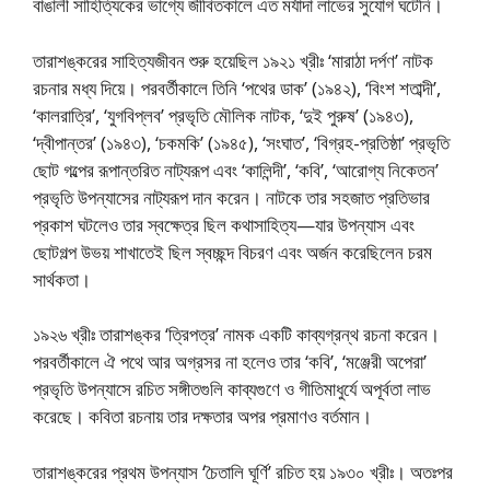
বাঙালী সাহিত্যিকের ভাগ্যে জীবিতকালে এত মর্যাদা লাভের সুযােগ ঘটেনি।
তারাশঙ্করের সাহিত্যজীবন শুরু হয়েছিল ১৯২১ খ্রীঃ ‘মারাঠা দর্পণ’ নাটক
রচনার মধ্য দিয়ে। পরবর্তীকালে তিনি ‘পথের ডাক’ (১৯৪২), ‘বিংশ শতাব্দী’,
‘কালরাত্রি’, ‘যুগবিপ্লব’ প্রভৃতি মৌলিক নাটক, ‘দুই পুরুষ’ (১৯৪৩),
‘দ্বীপান্তর’ (১৯৪৩), ‘চকমকি’ (১৯৪৫), ‘সংঘাত’, ‘বিগ্রহ-প্রতিষ্ঠা’ প্রভৃতি
ছােট গল্পের রূপান্তরিত নাট্যরূপ এবং ‘কালিন্দী’, ‘কবি’, ‘আরােগ্য নিকেতন’
প্রভৃতি উপন্যাসের নাট্যরূপ দান করেন। নাটকে তার সহজাত প্রতিভার
প্রকাশ ঘটলেও তার স্বক্ষেত্র ছিল কথাসাহিত্য—যার উপন্যাস এবং
ছােটগল্প উভয় শাখাতেই ছিল স্বচ্ছন্দ বিচরণ এবং অর্জন করেছিলেন চরম
সার্থকতা।
১৯২৬ খ্রীঃ তারাশঙ্কর ‘ত্রিপত্র’ নামক একটি কাব্যগ্রন্থ রচনা করেন।
পরবর্তীকালে ঐ পথে আর অগ্রসর না হলেও তার ‘কবি’, ‘মঞ্জেরী অপেরা’
প্রভৃতি উপন্যাসে রচিত সঙ্গীতগুলি কাব্যগুণে ও গীতিমাধুর্যে অপূর্বতা লাভ
করেছে। কবিতা রচনায় তার দক্ষতার অপর প্রমাণও বর্তমান।
তারাশঙ্করের প্রথম উপন্যাস ‘চৈতালি ঘূর্ণি’ রচিত হয় ১৯৩০ খ্রীঃ। অতঃপর