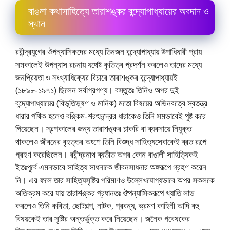
বাঙলা কথাসাহিত্যে তারাশঙ্কর বন্দ্যোপাধ্যায়ের অবদান ও
স্থান
রবীন্দ্রযুগের ঔপন্যাসিকদের মধ্যে তিনজন বন্দ্যোপাধ্যায় উপাধিধারী প্রায়
সমকালেই উপন্যাস রচনায় যথেষ্ট কৃতিত্ব প্রদর্শন করলেও তাদের মধ্যে
জনপ্রিয়তা ও সংখ্যাধিক্যের বিচারে তারাশঙ্কর বন্দ্যোপাধ্যায়ই
(১৮৯৮-১৯৭১) ছিলেন সর্বাগ্রগণ্য। বস্তুতঃ তিনিও অপর দুই
বন্দ্যোপাধ্যায়ের (বিভূতিভূষণ ও মানিক) মতাে বিষয়ের অভিনবত্বে স্বতন্ত্র
ধারার পথিক হলেও বঙ্কিম-শরৎচন্দ্রের ধারাকেও তিনি সমভাবেই পুষ্ট করে
গিয়েছেন। স্বল্পকালের জন্য তারাশঙ্কর চাকরি বা ব্যবসায়ে নিযুক্ত
থাকলেও জীবনের বৃহত্তর অংশে তিনি বিশুদ্ধ সাহিত্যসেবাকেই ব্রত রূপে
গ্রহণ করেছিলেন। রবীন্দ্রনাথ ব্যতীত অপর কোন বাঙালী সাহিত্যিকই
ইতঃপূর্বে এমনভাবে সাহিত্য সাধনাকে জীবনসাধনার অঙ্গরূপে গ্রহণ করেন
নি। এর ফলে তার সাহিত্যসৃষ্টির পরিমাণও উল্লেখযােগ্যভাবে অপর সকলকে
অতিক্রম করে যায় তারাশঙ্কর প্রধানতঃ ঔপন্যাসিকরূপে খ্যাতি লাভ
করলেও তিনি কবিতা, ছােটগল্প, নাটক, প্রবন্ধ, ভ্রমণ কাহিনী আদি বহু
বিষয়কেই তার সৃষ্টির অন্তর্ভুক্ত করে নিয়েছেন। জনৈক গবেষকের