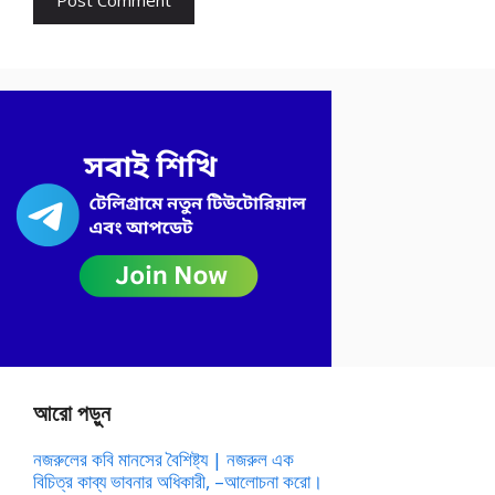
আরো পড়ুন
নজরুলের কবি মানসের বৈশিষ্ট্য | নজরুল এক
বিচিত্র কাব্য ভাবনার অধিকারী, –আলোচনা করো।