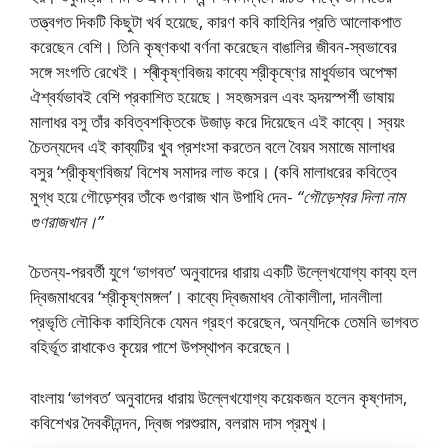
তত্ত্বগত দিকটি কিছুটা খর্ব হয়েছে, কারণ কবি কাহিনির প্রতি আলােকপাত
করেছেন বেশি। তিনি কৃষ্ণকথা বর্ণনা করেছেন বাঙালির জীবন-স্বভাবের
সঙ্গে সংগতি রেখেই। শ্ৰীকৃষ্ণবিজয় কাব্যে শ্রীকৃষ্ণের মাধুর্যভাব অপেক্ষা
ঐশ্বর্যভাবই বেশি প্রকাশিত হয়েছে। সহজসরল এবং হৃদয়স্পর্শী ভাষায়
মালাধর বসু তাঁর কবিত্বশক্তিকে উজাড় করে দিয়েছেন এই কাব্যে। স্বয়ং
চৈতন্যদেব এই কাব্যটির খুব প্রশংসা করতেন বলে বৈয়ব সমাজে মালাধর
বসুর ‘শ্রীকৃষ্ণবিজয়’ বিশেষ সমাদর লাভ করে। (কবি মালাধরের কবিত্বে
মুগ্ধ হয়ে গৌড়েশ্বর তাঁকে গুণরাজ খান উপাধি দেন-
“গৌড়েশ্বর দিলা নাম
গুণরাজখান।”
চৈতন্য-পরবর্তী যুগে ‘ভাগবত’ অনুবাদের ধারায় একটি উল্লেখযােগ্য কাব্য হল
দ্বিজমাধবের ‘শ্রীকৃষ্ণমঙ্গল’। কাব্যে দ্বিজমাধব নৌকালীলা, দানলীলা
প্রভৃতি লৌকিক কাহিনিকে যেমন গ্রহণ করেছেন, অন্যদিকে তেমনি ভাগবত
বহির্ভূত রাধাকেও কৃয়ের পাশে উপস্থাপন করেছেন।
বাংলায় ‘ভাগবত’ অনুবাদের ধারায় উল্লেখযােগ্য কয়েকজন হলেন কৃষ্ণদাস,
কবিশেখর দৈবকীনন্দন, দ্বিজ পরশুরাম, বলরাম দাস প্রমুখ।