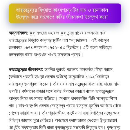
ভারতচন্দ্রের বিখ্যাত কাব্যগ্রন্থটির নাম ও রচনাকাল
উল্লেখ করে সংক্ষেপে কবির জীবনকথা উল্লেখ করাে
অন্নদামঙ্গল:
কৃষ্ণনগরের মহারাজ কৃষ্ণচন্দ্র রায়ের রাজসভার কবি
ভারতচন্দ্রের বিখ্যাত কাব্যগ্রন্থটির নাম অন্নদামঙ্গল। এই কাব্যের
রচনাকাল ১৬৭৪ শকাব্দ বা ১৭৫২- ৫৩ খ্রিস্টাব্দ। এটি বাংলা সাহিত্যে
মঙ্গলকাব্য ধারার অপ্রধান শাখার অন্যতম গ্রন্থ।
ভারতচন্দ্রের জীবনকথা:
হুগলির ভুরশুট পরগনার অন্তর্গত পেঁড়াে গ্রামে
(বর্তমানে গ্রামটি হাওড়া জেলার অধীনে) আনুমানিক ১৭১২ খ্রিস্টাব্দে
ভারতচন্দ্র জন্মগ্রহণ করেন। তাঁর বাবার নাম নরেন্দ্রনারায়ণ রায়, মায়ের নাম
ভবানী। বর্ধমানের রাজার সঙ্গে বাবার বিবাদের কারণে বালক ভারতচন্দ্রকে
আশ্রয় নিতে হয় মামার বাড়িতে। সেখানে থাকাকালীন তিনি সংস্কৃত শিক্ষা
পান। তারপর হুগলি জেলার দেবানন্দপুর গ্রামে রামচন্দ্র মুনসির আশ্রয়ে থেকে
শেখেন ফারসি ভাষা। তাঁর প্রথমজীবন কাটে নানা বাধা বিপত্তির মধ্যে আর
বিভিন্ন জায়গায় ঘুরে বেড়িয়ে। অবশেষে ফরাসডাঙার দেওয়ান ইন্দ্রনারায়ণ
চৌধুরীর মধ্যস্থতায় তিনি রাজা কৃষ্ণচন্দ্রের সভাকবি নিযুক্ত হন। কৃষ্ণচন্দ্র