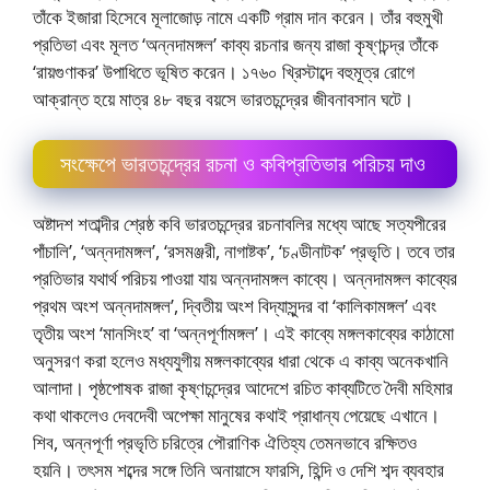
তাঁকে ইজারা হিসেবে মূলাজোড় নামে একটি গ্রাম দান করেন। তাঁর বহুমুখী
প্রতিভা এবং মূলত ‘অন্নদামঙ্গল’ কাব্য রচনার জন্য রাজা কৃষ্ণচন্দ্র তাঁকে
‘রায়গুণাকর’ উপাধিতে ভূষিত করেন। ১৭৬০ খ্রিস্টাব্দে বহুমূত্র রােগে
আক্রান্ত হয়ে মাত্র ৪৮ বছর বয়সে ভারতচন্দ্রের জীবনাবসান ঘটে।
সংক্ষেপে ভারতচন্দ্রের রচনা ও কবিপ্রতিভার পরিচয় দাও
অষ্টাদশ শতাব্দীর শ্রেষ্ঠ কবি ভারতচন্দ্রের রচনাবলির মধ্যে আছে সত্যপীরের
পাঁচালি’, ‘অন্নদামঙ্গল’, ‘রসমঞ্জরী, নাগাষ্টক’, ‘চণ্ডীনাটক’ প্রভৃতি। তবে তার
প্রতিভার যথার্থ পরিচয় পাওয়া যায় অন্নদামঙ্গল কাব্যে। অন্নদামঙ্গল কাব্যের
প্রথম অংশ অন্নদামঙ্গল’, দ্বিতীয় অংশ বিদ্যাসুন্দর বা ‘কালিকামঙ্গল’ এবং
তৃতীয় অংশ ‘মানসিংহ’ বা ‘অন্নপূর্ণামঙ্গল’। এই কাব্যে মঙ্গলকাব্যের কাঠামাে
অনুসরণ করা হলেও মধ্যযুগীয় মঙ্গলকাব্যের ধারা থেকে এ কাব্য অনেকখানি
আলাদা। পৃষ্ঠপােষক রাজা কৃষ্ণচন্দ্রের আদেশে রচিত কাব্যটিতে দৈবী মহিমার
কথা থাকলেও দেবদেবী অপেক্ষা মানুষের কথাই প্রাধান্য পেয়েছে এখানে।
শিব, অন্নপূর্ণা প্রভৃতি চরিত্রে পৌরাণিক ঐতিহ্য তেমনভাবে রক্ষিতও
হয়নি। তৎসম শব্দের সঙ্গে তিনি অনায়াসে ফারসি, হিন্দি ও দেশি শব্দ ব্যবহার