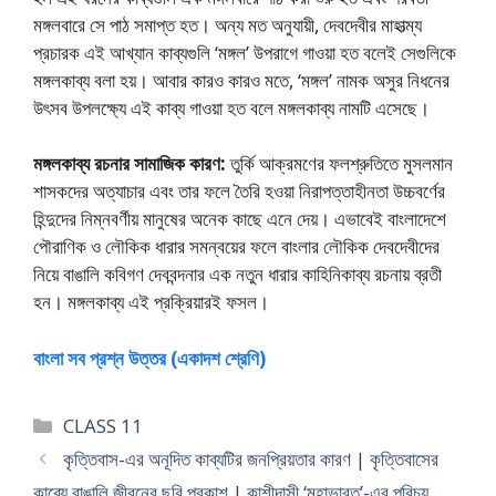
মঙ্গলবারে সে পাঠ সমাপ্ত হত। অন্য মত অনুযায়ী, দেবদেবীর মাহাত্ম্য
প্রচারক এই আখ্যান কাব্যগুলি ‘মঙ্গল’ উপরাগে গাওয়া হত বলেই সেগুলিকে
মঙ্গলকাব্য বলা হয়। আবার কারও কারও মতে, ‘মঙ্গল’ নামক অসুর নিধনের
উৎসব উপলক্ষ্যে এই কাব্য গাওয়া হত বলে মঙ্গলকাব্য নামটি এসেছে।
মঙ্গলকাব্য রচনার সামাজিক কারণ:
তুর্কি আক্রমণের ফলশ্রুতিতে মুসলমান
শাসকদের অত্যাচার এবং তার ফলে তৈরি হওয়া নিরাপত্তাহীনতা উচ্চবর্ণের
হিন্দুদের নিম্নবর্ণীয় মানুষের অনেক কাছে এনে দেয়। এভাবেই বাংলাদেশে
পৌরাণিক ও লৌকিক ধারার সমন্বয়ের ফলে বাংলার লৌকিক দেবদেবীদের
নিয়ে বাঙালি কবিগণ দেববন্দনার এক নতুন ধারার কাহিনিকাব্য রচনায় ব্রতী
হন। মঙ্গলকাব্য এই প্রক্রিয়ারই ফসল।
বাংলা সব প্রশ্ন উত্তর (একাদশ শ্রেণি)
Categories
CLASS 11
কৃত্তিবাস-এর অনূদিত কাব্যটির জনপ্রিয়তার কারণ | কৃত্তিবাসের
কাব্যে বাঙালি জীবনের ছবি প্রকাশ | কাশীদাসী ‘মহাভারত’-এর পরিচয়