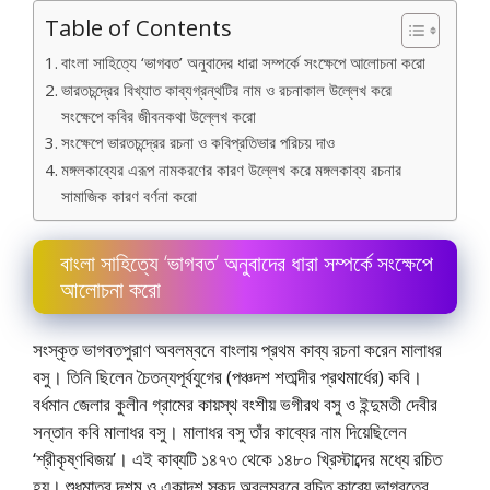
Table of Contents
বাংলা সাহিত্যে ‘ভাগবত’ অনুবাদের ধারা সম্পর্কে সংক্ষেপে আলােচনা করাে
ভারতচন্দ্রের বিখ্যাত কাব্যগ্রন্থটির নাম ও রচনাকাল উল্লেখ করে
সংক্ষেপে কবির জীবনকথা উল্লেখ করাে
সংক্ষেপে ভারতচন্দ্রের রচনা ও কবিপ্রতিভার পরিচয় দাও
মঙ্গলকাব্যের এরূপ নামকরণের কারণ উল্লেখ করে মঙ্গলকাব্য রচনার
সামাজিক কারণ বর্ণনা করাে
বাংলা সাহিত্যে ‘ভাগবত’ অনুবাদের ধারা সম্পর্কে সংক্ষেপে
আলােচনা করাে
সংস্কৃত ভাগবতপুরাণ অবলম্বনে বাংলায় প্রথম কাব্য রচনা করেন মালাধর
বসু। তিনি ছিলেন চৈতন্যপূর্বযুগের (পঞ্চদশ শতাব্দীর প্রথমার্ধের) কবি।
বর্ধমান জেলার কুলীন গ্রামের কায়স্থ বংশীয় ভগীরথ বসু ও ইন্দুমতী দেবীর
সন্তান কবি মালাধর বসু। মালাধর বসু তাঁর কাব্যের নাম দিয়েছিলেন
‘শ্রীকৃষ্ণবিজয়’। এই কাব্যটি ১৪৭৩ থেকে ১৪৮০ খ্রিস্টাব্দের মধ্যে রচিত
হয়। শুধুমাত্র দশম ও একাদশ স্কন্দ অবলম্বনে রচিত কাব্যে ভাগবতের