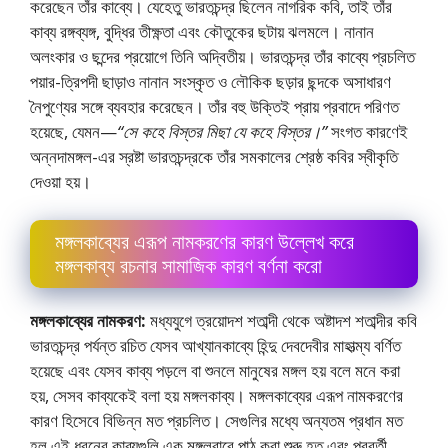
করেছেন তাঁর কাব্যে। যেহেতু ভারতচন্দ্র ছিলেন নাগরিক কবি, তাই তাঁর
কাব্য রঙ্গব্যঙ্গ, বুদ্ধির তীক্ষ্ণতা এবং কৌতুকের ছটায় ঝলমলে। নানান
অলংকার ও ছন্দের প্রয়ােগে তিনি অদ্বিতীয়। ভারতচন্দ্র তাঁর কাব্যে প্রচলিত
পয়ার-ত্রিপদী ছাড়াও নানান সংস্কৃত ও লৌকিক ছড়ার ছন্দকে অসাধারণ
নৈপুণ্যের সঙ্গে ব্যবহার করেছেন। তাঁর বহু উক্তিই প্রায় প্রবাদে পরিণত
হয়েছে, যেমন—
“সে কহে বিস্তর মিছা যে কহে বিস্তর।”
সংগত কারণেই
অন্নদামঙ্গল-এর স্রষ্টা ভারতচন্দ্রকে তাঁর সমকালের শ্রেষ্ঠ কবির স্বীকৃতি
দেওয়া হয়।
মঙ্গলকাব্যের এরূপ নামকরণের কারণ উল্লেখ করে
মঙ্গলকাব্য রচনার সামাজিক কারণ বর্ণনা করাে
মঙ্গলকাব্যের নামকরণ:
মধ্যযুগে ত্রয়ােদশ শতাব্দী থেকে অষ্টাদশ শতাব্দীর কবি
ভারতচন্দ্র পর্যন্ত রচিত যেসব আখ্যানকাব্যে হিন্দু দেবদেবীর মাহাত্ম্য বর্ণিত
হয়েছে এবং যেসব কাব্য পড়লে বা শুনলে মানুষের মঙ্গল হয় বলে মনে করা
হয়, সেসব কাব্যকেই বলা হয় মঙ্গলকাব্য। মঙ্গলকাব্যের এরূপ নামকরণের
কারণ হিসেবে বিভিন্ন মত প্রচলিত। সেগুলির মধ্যে অন্যতম প্রধান মত
হল এই ধরনের কাব্যগুলি এক মঙ্গলবারে পাঠ করা শুরু হত এবং পরবর্তী