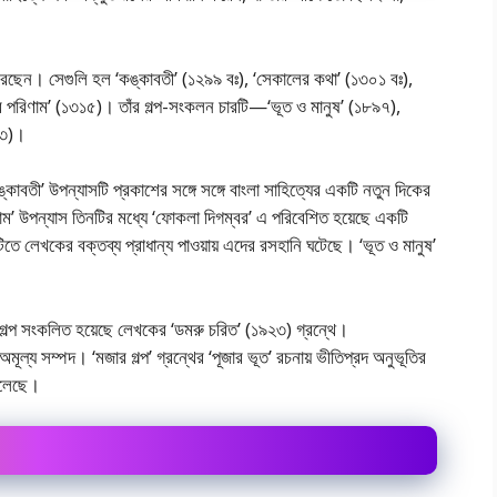
না করেছেন। সেগুলি হল ‘কঙ্কাবতী’ (১২৯৯ বঃ), ‘সেকালের কথা’ (১৩০১ বঃ),
ের পরিণাম’ (১৩১৫)। তাঁর গল্প-সংকলন চারটি—‘ভূত ও মানুষ’ (১৮৯৭),
৯২৩)।
বতী’ উপন্যাসটি প্রকাশের সঙ্গে সঙ্গে বাংলা সাহিত্যের একটি নতুন দিকের
িণাম’ উপন্যাস তিনটির মধ্যে ‘ফোকলা দিগম্বর’ এ পরিবেশিত হয়েছে একটি
িতে লেখকের বক্তব্য প্রাধান্য পাওয়ায় এদের রসহানি ঘটেছে। ‘ভূত ও মানুষ’
গল্প সংকলিত হয়েছে লেখকের ‘ডমরু চরিত’ (১৯২৩) গ্রন্থে।
 অমূল্য সম্পদ। ‘মজার গল্প’ গ্রন্থের ‘পূজার ভূত’ রচনায় ভীতিপ্রদ অনুভূতির
তুলেছে।