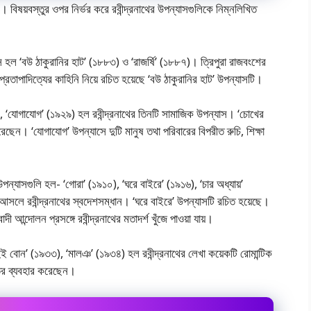
। বিষয়বস্তুর ওপর নির্ভর করে রবীন্দ্রনাথের উপন্যাসগুলিকে নিম্নলিখিত
যাস হল ‘বউ ঠাকুরানির হাট’ (১৮৮৩) ও ‘রাজর্ষি’ (১৮৮৭)। ত্রিপুরা রাজবংশের
প্রতাপাদিত্যের কাহিনি নিয়ে রচিত হয়েছে ‘বউ ঠাকুরানির হাট’ উপন্যাসটি।
 ‘যােগাযােগ’ (১৯২৯) হল রবীন্দ্রনাথের তিনটি সামাজিক উপন্যাস। ‘চোখের
করেছেন। ‘যােগাযােগ’ উপন্যাসে দুটি মানুষ তথা পরিবারের বিপরীত রুচি, শিক্ষা
পন্যাসগুলি হল- ‘গোরা’ (১৯১০), ‘ঘরে বাইরে’ (১৯১৬), ‘চার অধ্যায়’
সা আসলে রবীন্দ্রনাথের স্বদেশসম্ধান। ‘ঘরে বাইরে’ উপন্যাসটি রচিত হয়েছে।
াদী আন্দোলন প্রসঙ্গে রবীন্দ্রনাথের মতাদর্শ খুঁজে পাওয়া যায়।
ুই বােন’ (১৯৩৩), ‘মালঞ’ (১৯৩৪) হল রবীন্দ্রনাথের লেখা কয়েকটি রােমান্টিক
তের ব্যবহার করেছেন।