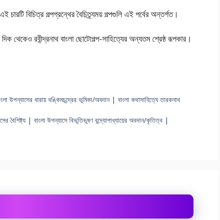
এই চারটি বিচিত্র গল্পগ্রন্থের বৈচিত্র্যময় গল্পগুলি এই পর্বের অন্তর্গত।
ীতির দিক থেকেও রবীন্দ্রনাথ বাংলা ছােটোগল্প-সাহিত্যের অন্যতম শ্রেষ্ঠ রূপকার।
াংলা উপন্যাসের ধারায় বঙ্কিমচন্দ্রের ভূমিকা/অবদান | বাংলা কথাসাহিত্যে তারকনাথ
াসের বৈশিষ্ট্য | বাংলা উপন্যাসে বিভূতিভূষণ বন্দ্যোপাধ্যায়ের অবদান/কৃতিত্ব |