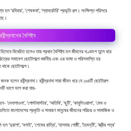
হল ‘রবিবার’, ‘শেষকথা’, ‘ল্যাবরেটরি’ প্রভৃতি গল্প। সংক্ষিপ্ত পরিসরে
টেছে।
বীন্দ্রনাথের বৈশিষ্ট্য
য হিসেবে বিবেচিত হলেও তার প্রধান বৈশিষ্ট্য হল জীবনের খণ্ডাংশ তুলে ধরে
্রের সমাবেশ ছােটোগল্পে বর্জনীয় এবং এর ভাষা ও পরিসমাপ্তি হয়
গিত থাকে ছােটোগল্পে।
ের জনক হলেন রবীন্দ্রনাথ। রবীন্দ্রনাথ সারা জীবন ধরে যে ১৬৪টি ছােটোগল্প
নটি ভাগে ভাগ করা যায়-
- ‘দেনাপাওনা’, ‘পােস্টমাস্টার’, ‘অতিথি’, ‘ছুটি’, ‘কাবুলিওয়ালা’, ‘মেঘ ও
গল্পগুলিতে বাংলাদেশের প্রকৃতি ও সাধারণ মানুষের জীবনের পরিচয় ও সামাজিক ও
হল ‘দুরাশা’, ‘বলাই’, ‘শেষের রাত্রি’, ‘হালদার গোষ্ঠী’, ‘হৈমন্তী’, ‘স্ত্রীর পত্র’