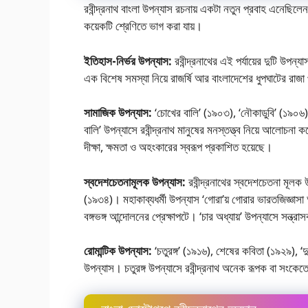
রবীন্দ্রনাথ বাংলা উপন্যাস রচনায় একটা নতুন প্রবাহ এনেছিলেন
কয়েকটি শ্রেণিতে ভাগ করা যায়।
ইতিহাস-নির্ভর উপন্যাস:
রবীন্দ্রনাথের এই পর্যায়ের দুটি উপন্
এক বিশেষ সমস্যা নিয়ে রাজর্ষি আর বাংলাদেশের ধুপঘাটের রাজা 
সামাজিক উপন্যাস:
‘চোখের বালি’ (১৯০৩), ‘নৌকাডুবি’ (১৯০৬),
বালি’ উপন্যাসে রবীন্দ্রনাথ মানুষের মনস্তত্ত্ব নিয়ে আলােচনা 
দীক্ষা, ক্ষমতা ও অহংকারের স্বরূপ প্রকাশিত হয়েছে।
স্বদেশচেতনামূলক উপন্যাস:
রবীন্দ্রনাথের স্বদেশচেতনা মূলক উ
(১৯৩৪)। মহাকাব্যধর্মী উপন্যাস ‘গােরা’য় গােরার ভারতজিজ্ঞা
বঙ্গভঙ্গ আন্দোলনের প্রেক্ষাপটে। ‘চার অধ্যায়’ উপন্যাসে সন্ত্রাসব
রােমান্টিক উপন্যাস:
‘চতুরঙ্গ’ (১৯১৬), শেষের কবিতা (১৯২৯), ‘দ
উপন্যাস। চতুরঙ্গ উপন্যাসে রবীন্দ্রনাথ অনেক রূপক বা সংকে