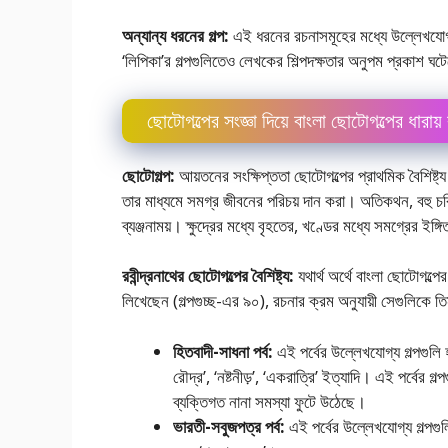
অন্যান্য ধরনের গল্প:
এই ধরনের রচনাসমূহের মধ্যে উল্লেখযােগ্য 
‘লিপিকা’র গল্পগুলিতেও লেখকের শিল্পদক্ষতার অনুপম প্রকাশ ঘ
ছােটোগল্পের সংজ্ঞা দিয়ে বাংলা ছােটোগল্পের ধারায় র
ছােটোগল্প:
আয়তনের সংক্ষিপ্ততা ছােটোগল্পের প্রাথমিক বৈশিষ্ট্
তার মাধ্যমে সমগ্র জীবনের পরিচয় দান করা। অতিকথন, বহু চরিত
ব্যঞ্জনাময়। ক্ষুদ্রের মধ্যে বৃহতের, খণ্ডের মধ্যে সমগ্রের ইঙ্
রবীন্দ্রনাথের ছােটোগল্পের বৈশিষ্ট্য:
যথার্থ অর্থে বাংলা ছােটোগল্প
লিখেছেন (গল্পগুচ্ছ-এর ৯০), রচনার ক্রম অনুযায়ী সেগুলিকে তি
হিতবাদী-সাধনা পর্ব:
এই পর্বের উল্লেখযােগ্য গল্পগুলি হল
রৌদ্র’, ‘নষ্টনীড়’, ‘একরাত্রি’ ইত্যাদি। এই পর্বের 
ব্যক্তিগত নানা সমস্যা ফুটে উঠেছে।
ভারতী-সবুজপত্র পর্ব:
এই পর্বের উল্লেখযােগ্য গল্পগুলি 