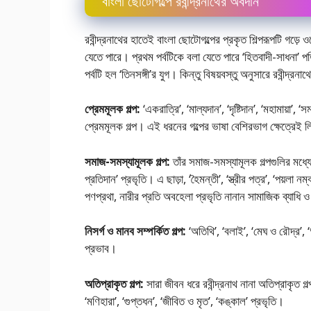
বাংলা ছােটোগল্পে রবীন্দ্রনাথের অবদান
রবীন্দ্রনাথের হাতেই বাংলা ছােটোগল্পের প্রকৃত শিল্পরূপটি গড়ে ও
যেতে পারে। প্রথম পর্বটিকে বলা যেতে পারে ‘হিতবাদী-সাধনা’ পত্র
পর্বটি হল ‘তিনসঙ্গী’র যুগ। কিন্তু বিষয়বস্তু অনুসারে রবীন্দ্রন
প্রেমমূলক গল্প:
‘একরাত্রি’, ‘মাল্যদান’, ‘দৃষ্টিদান’, ‘মহামায়া’, ‘
প্রেমমূলক গল্প। এই ধরনের গল্পের ভাষা বেশিরভাগ ক্ষেত্রেই ল
সমাজ-সমস্যামূলক গল্প:
তাঁর সমাজ-সমস্যামূলক গল্পগুলির মধ্যে উ
প্রতিদান’ প্রভৃতি। এ ছাড়া, ‘হৈমন্তী’, ‘স্ত্রীর পত্র’, ‘পয়লা নম্বর
পণপ্রথা, নারীর প্রতি অবহেলা প্রভৃতি নানান সামাজিক ব্যাধি 
নিসর্গ ও মানব সম্পর্কিত গল্প:
‘অতিথি’, ‘বলাই’, ‘মেঘ ও রৌদ্র’, 
প্রভাব।
অতিপ্রাকৃত গল্প:
সারা জীবন ধরে রবীন্দ্রনাথ নানা অতিপ্রাকৃত গল
‘মণিহারা’, ‘গুপ্তধন’, ‘জীবিত ও মৃত’, ‘কঙ্কাল’ প্রভৃতি।