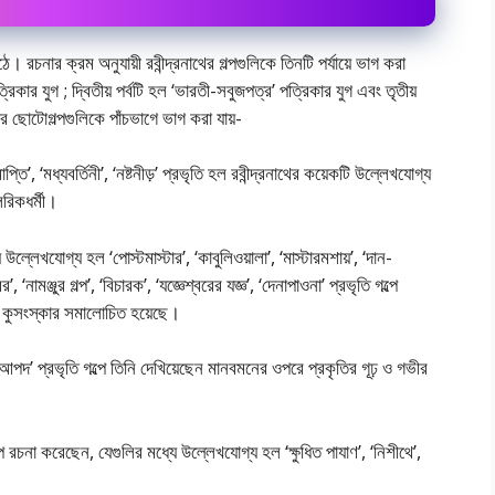
ঠে। রচনার ক্রম অনুযায়ী রবীন্দ্রনাথের গল্পগুলিকে তিনটি পর্যায়ে ভাগ করা
িকার যুগ ; দ্বিতীয় পর্বটি হল ‘ভারতী-সবুজপত্র’ পত্রিকার যুগ এবং তৃতীয়
াথের ছােটোগল্পগুলিকে পাঁচভাগে ভাগ করা যায়-
সমাপ্তি’, ‘মধ্যবর্তিনী’, ‘নষ্টনীড়’ প্রভৃতি হল রবীন্দ্রনাথের কয়েকটি উল্লেখযােগ্য
িরিকধর্মী।
ল্লেখযােগ্য হল ‘পােস্টমাস্টার’, ‘কাবুলিওয়ালা’, ‘মাস্টারমশায়’, ‘দান-
’, ‘নামঞ্জুর গল্প’, ‘বিচারক’, ‘যজ্ঞেশ্বরের যজ্ঞ’, ‘দেনাপাওনা’ প্রভৃতি গল্পে
ও কুসংস্কার সমালােচিত হয়েছে।
‘আপদ’ প্রভৃতি গল্পে তিনি দেখিয়েছেন মানবমনের ওপরে প্রকৃতির গূঢ় ও গভীর
্প রচনা করেছেন, যেগুলির মধ্যে উল্লেখযােগ্য হল ‘ক্ষুধিত পাযাণ’, ‘নিশীথে’,