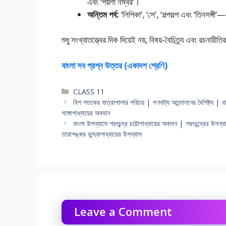
এবং ‘পয়লা নম্বর’।
অন্তিম পর্ব:
‘লিপিকা’, ‘সে’, ‘গল্পসল্প এবং ‘তিনসঙ্গী’—
শুধু সংখ্যাতত্ত্বের দিক দিয়েই নয়, বিষয়-বৈচিত্র্য এবং রচনার
বাংলা সব প্রশ্ন উত্তর (একাদশ শ্রেণি)
Categories
CLASS 11
বিশ শতকের যাত্রাপালার পরিচয় | গণনাট্য আন্দোলনের বৈশিষ্ট্য | ব
গঙ্গোপাধ্যায়ের অবদান
বাংলা উপন্যাসে শরৎচন্দ্র চট্টোপাধ্যায়ের অবদান | শরৎচন্দ্রের উপন্য
তারাশঙ্কর বন্দ্যোপাধ্যায়ের উপন্যাস
Leave a Comment