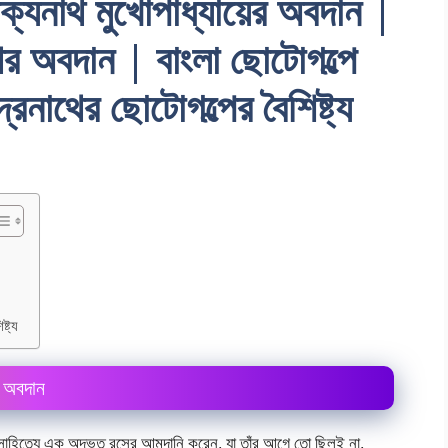
েক্যনাথ মুখােপাধ্যায়ের অবদান |
থের অবদান | বাংলা ছােটোগল্পে
দ্রনাথের ছােটোগল্পের বৈশিষ্ট্য
ষ্ট্য
র অবদান
লা সাহিত্যে এক অদ্ভুত রসের আমদানি করেন, যা তাঁর আগে তাে ছিলই না,