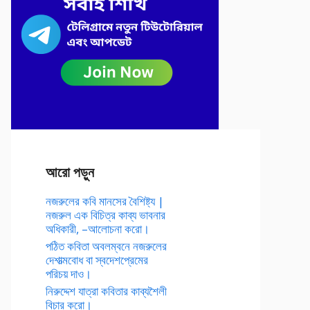
আরো পড়ুন
নজরুলের কবি মানসের বৈশিষ্ট্য |
নজরুল এক বিচিত্র কাব্য ভাবনার
অধিকারী, –আলোচনা করো।
পঠিত কবিতা অবলম্বনে নজরুলের
দেশাত্মবোধ বা স্বদেশপ্রেমের
পরিচয় দাও।
নিরুদ্দেশ যাত্রা কবিতার কাব্যশৈলী
বিচার করো।