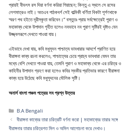
প্রায়ই বীভৎস রস দিয়া বর্ণনা করিয়া গিয়াছেন; কিন্তু এ স্থলে সে রসের
লেশমাত্রও নাই। অতএব পাঠকবর্গ সেই বাল্মিকী বর্ণিতা বিকটা শূর্পণখাকে
স্মরণ পথ হইতে দূরীস্কৃতা করিবেন।” বস্তুতঃ প্রায় সর্বক্ষেত্রেই পুরাণ ও
মহাকাব্য থেকে উপাদান গৃহীত হলেও নবভাবে নব পুরাণ সৃষ্টিরই দৃষ্টাও যেন
উজ্জ্বলরূপে দেখতে পাওয়া যায়।
এইভাবে দেখা যায়, কবি মধুসূদন পাশ্চাত্য ভাবধারার আদর্শে প্রাণিত হয়ে
বীরাঙ্গনা কাব্য রচনা করলেও, পাশ্চাত্যের চেয়ে প্রাচ্য ভাবধারা যেমন তার
মধ্যে বেশি দেখতে পাওয়া যায়, তেমনি পুরাণ ও মহাকাব্য থেকে এর চরিত্র ও
কাহিনীর উপাদান গ্রহণ করা হলেও কবির স্বকীয় প্রতিভার কারণে বীরাঙ্গনা
কাব্য হয়ে উঠেছে কবি মধুসূদনের মৌলিক সৃষ্টি।
অনার্স বাংলা পঞ্চম পত্রের সব প্রশ্ন উত্তর
Categories
B.A Bengali
বীরাঙ্গনা কাব্যের তারা চরিত্রটি বর্ণনা করো | মহাকাব্যের তারার সঙ্গে
বীরাঙ্গনার তারার চরিত্রগত মিল ও অমিল আলোচনা করে দেখাও।