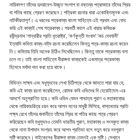
নায়িকাগণ তাঁদের হৃদয়াবেগ-উচ্ছৃত সংলাপ বা বক্তব্য পত্রাকারে তাঁদের প্রিয়
বা পতির কাছে প্রেরণ করেছেন। পত্রিকা রচনার ধারা একোক্তিমূলক এবং
নাটকীয়তাপূর্ণ। এ ধরনের পত্রকাব্য বাংলা সাহিত্যে এই প্রথম এবং বোধ
করি এই কাব্যই শেষ পত্রকাব্য। পরবর্তী কালে এই ধারায় কবিগুরু
রবীন্দ্রনাথ ‘গান্ধারীর প্রতি ধৃতরাষ্ট্র’, ‘কর্ণকুন্তী সংবাদ’ ‘কচ দেবযানী’
ইত্যাদি কবিতা কাব্য-নাট্য রচনা করেছিলেন কিন্তু পত্র-কাব্য রচনা করেন
নি। কবিতায় তিনি অনেক চিঠিও লিখেছিলেন। কিন্তু তাকে পত্রকাব্য বলা
চলে না। তাই বাংলা সাহিত্যে বীরাঙ্গনা কাব্যকেই একমাত্র পত্রকাব্য
হিসেবে মর্যাদা দান করা হয়ে থাকে।
বিভিন্ন সাক্ষ্য এবং মধুসূদনের লেখা চিঠিপত্র থেকে জানতে পারা যায় যে,
কবি এই কাব্য রচনা করেছিলেন, রোমক কবি ওভিদের দি হেরোইদেস-এর
আদর্শে অনুপ্রাণিত হয়ে। কবি ওভিদ যেমন পাশ্চাত্য পুরাণ ও মহাকাব্যের
থেকে নায়িকাচরিত্র চয়ন করে আপন মনের মাধুরী মিশিয়ে, বাস্তবতার প্রতি
লক্ষ্য রেখে তাঁদের জবানীতে তাঁদের প্রিয় বা পতির কাছে পত্র প্রেরণ
করিয়েছেন কবি মধুসূদনও তেমনি ভারতীয় পুরাণ, মহাকাব্য ও সংস্কৃত কাব্য
থেকে নানা উপাদান সংগ্রহ করে আপন প্রতিভা বলে নতুন করে নবপুরাণ
সৃষ্টি করেছেন। মাইকেলের বীরাঙ্গনা কাব্য তেমনই এক সৃষ্টি। সেখানে