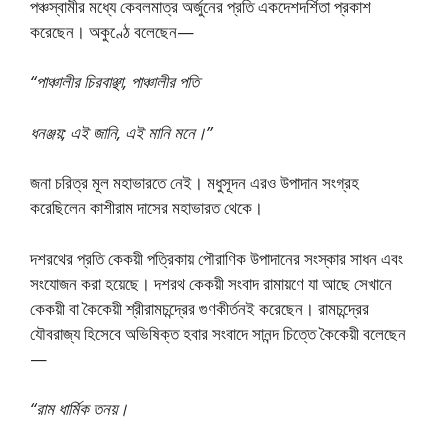
পঞ্চস্বামীর মধ্যে কেবলমাত্র অর্জুনের প্রতি একদেশদর্শিতা প্রকাশ
করেছেন। অকুণ্ঠে বলেছেন—
“পাঞ্চালীর চিরবাঞ্ছা, পাঞ্চালীর পতি
ধনঞ্জয়; এই জানি, এই মানি মনে।”
জনা চরিত্র মূল মহাভারতে নেই। মধুসূদন এরও উপাদান সংগ্রহ
করেছিলেন কাশীরাম দাসের মহাভারত থেকে।
দশরথের প্রতি কেকয়ী পত্রিকায় পৌরাণিক উপাদানের সংস্কার সাধন এবং
সংযোজন করা হয়েছে। দশরথ কেকয়ী সংবাদ রামায়ণে যা আছে সেখানে
কেকয়ী বা কৈকেয়ী শ্রীরামচন্দ্রের গুণকীর্তনই করেছেন। রামচন্দ্রের
যৌবরাজ্য হিসেবে অভিষিক্ত হবার সংবাদে সানন্দ চিত্তে কৈকেয়ী বলেছেন
—
“রাম ধার্মিক তনয়।