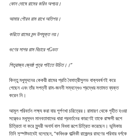
কোন দোষে রামের করিব অপচয়।
আমার গৌরব রাম রাখে অতিশয়।
করিতে রামের মন্দ উপযুক্ত নয়।
গুণের সাগর রাম বিচারে পণ্ডিত
পিতৃরাজ্য জ্যেষ্ঠ পুত্র পাইতে উচিত।।”
কিন্তু মধুসূদনের কেকয়ী রামের প্রতি বৈমাত্রীসুলভ বাক্যবর্ষণই করে
গেছেন এবং তাঁর সপত্নী রাম-জননী সম্বন্ধেও শ্রদ্ধেয় মতামত ব্যক্ত
করেন নি।
আমূল পরিবর্তন লক্ষ্য করা যায় শূর্পণখা চরিত্রের। রামায়ণ থেকে গৃহীত হওয়া
সত্ত্বেও মধুসূদন মানবতাবাদের ধারা প্রবর্তনের কারণেই তাকে রাক্ষসী রূপে
চিত্রিতা না করে সুন্দরী অনার্য বাল বিধবা রূপে চিত্রিত করেছেন। ভূমিকায়
তিনি সুস্পষ্টভাবেই বলেছেন, “কবিগুরু বাল্মিকী রাজেন্দ্র রাবণের পরিবার বর্গকে