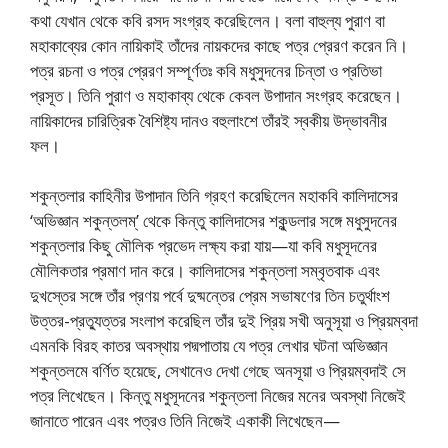
কথা যেখান থেকে কবি রসদ সংগ্রহ করেছিলেন। বলা বাহুল্য পুরাণ বা
মহাকাব্যের কোন নায়িকাই তাঁদের নায়কদের কাছে পত্র প্রেরণ করেন নি।
পত্র রচনা ও পত্র প্রেরণ সম্পূর্ণতঃ কবি মধুসুদনের চিন্তা ও প্রতিভা
প্রসূত। তিনি পুরাণ ও মহাকাব্য থেকে কেবল উপাদান সংগ্রহ করেছেন।
নায়িকাদের চারিত্রিক বৈশিষ্ট্য দানও বহুলাংশে তাঁরই স্বকীয় উদ্ভাবনীর
ফল।
শকুন্তলার কাহিনীর উপাদান তিনি গ্রহণ করেছিলেন মহাকবি কালিদাসের
‘অভিজ্ঞান শকুন্তলম্’ থেকে কিন্তু কালিদাসের শকুন্ডলার সঙ্গে মধুসুদনের
শকুন্তলার কিছু মৌলিক প্রভেদ লক্ষ্য করা যায়—যা কবি মধুসূদনের
মৌলিকতার প্রমাণ দান করে। কালিদাসের শকুন্তলা সম্বৃতবাক এবং
দুখস্তের সঙ্গে তাঁর প্রণয় পর্বে দুষ্মন্তের প্রেম সভাষণের তিন চতুর্থাংশ
উত্তর-প্রত্যুত্তর সংলাপ করেছিল তাঁর দুই প্রিয় সখী অনুসূয়া ও প্রিয়ম্বদা
এমনকি বিরহ কাতর অবস্থায় পদ্মপাতায় যে পত্র লেখার ঘটনা অভিজ্ঞান
শকুন্তলমে বর্ণিত হয়েছে, সেখানেও দেখা গেছে অনসূয়া ও প্রিয়ম্বদাই সে
পত্র লিখেছেন। কিন্তু মধুসূদনের শকুন্তলা নিজের মনের অবস্থা নিজেই
জানাতে পারেন এবং পত্রও তিনি নিজেই একাকী লিখেছেন—