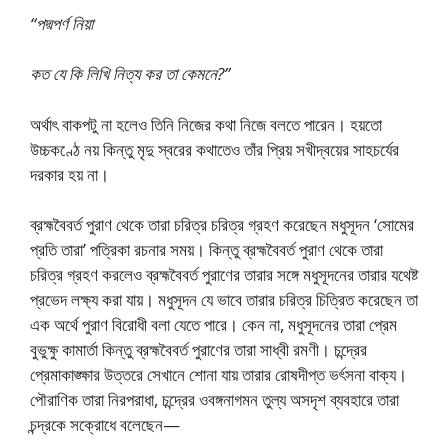
“পদ্মপর্ণ নিয়া
কত যে কি লিখি নিত্য কর তা কেমনে?”
অর্থাৎ বাকপটু না হলেও তিনি নিজের কথা নিজে বলতে পারেন। হয়তো
উচ্চকণ্ঠে নয় কিন্তু মৃদু স্বরের কথাতেও তাঁর প্রিয় সখীদ্বয়ের সাহচর্যের
দরকার হয় না।
ব্রহ্মবৈবর্ত পুরাণ থেকে তারা চরিত্র চরিত্র গ্রহণ করেছেন মধুসূদন ‘সোমের
প্রতি তারা’ পত্রিকা রচনার সময়। কিন্তু ব্রহ্মবৈবর্ত পুরাণ থেকে তারা
চরিত্র গ্রহণ করলেও ব্রহ্মবৈবর্ত পুরাণের তারার সঙ্গে মধুসূদনের তারার যথেষ্ট
প্রভেদ লক্ষ্য করা যায়। মধুসূদন যে ভাবে তারার চরিত্র চিত্রিত করেছেন তা
এক অর্থে পুরাণ বিরোধী বলা যেতে পারে। কেন না, মধুসূদনের তারা প্রেম
বুভুক্ষু কামার্তা কিন্তু ব্রহ্মবৈবর্ত পুরাণের তারা সাধ্বী রমণী। চন্দ্রের
প্রেমাকাঙ্ক্ষার উত্তরে সেখানে শোনা যায় তারার রোষদীপ্ত ভর্ৎসনা বাক্য।
পৌরাণিক তারা নিরপরাধা, চন্দ্রের ওবঙ্গনাগমন তুল্য অসদৃশ ব্যবহারে তারা
চন্দ্রকে সক্রোধে বলেছেন—