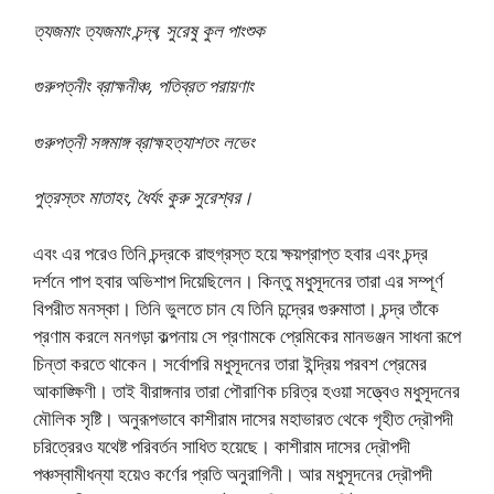
ত্যজমাং ত্যজমাং চন্দ্ৰ, সুরেষু কুল পাংশুক
গুরুপত্নীং ব্রাহ্মনীঞ্চ, পতিব্রত পরায়ণাং
গুরুপত্নী সঙ্গমাঙ্গ ব্রাহ্মহত্যাশতং লভেং
পুত্রস্তং মাতাহং, ধৈর্যং কুরু সুরেশ্বর।
এবং এর পরেও তিনি চন্দ্রকে রাহুগ্রস্ত হয়ে ক্ষয়প্রাপ্ত হবার এবং চন্দ্র
দর্শনে পাপ হবার অভিশাপ দিয়েছিলেন। কিন্তু মধুসূদনের তারা এর সম্পূর্ণ
বিপরীত মনস্কা। তিনি ভুলতে চান যে তিনি চন্দ্রের গুরুমাতা। চন্দ্র তাঁকে
প্রণাম করলে মনগড়া কল্পনায় সে প্রণামকে প্রেমিকের মানভঞ্জন সাধনা রূপে
চিন্তা করতে থাকেন। সর্বোপরি মধুসূদনের তারা ইন্দ্রিয় পরবশ প্রেমের
আকাঙ্ক্ষিণী। তাই বীরাঙ্গনার তারা পৌরাণিক চরিত্র হওয়া সত্ত্বেও মধুসূদনের
মৌলিক সৃষ্টি। অনুরূপভাবে কাশীরাম দাসের মহাভারত থেকে গৃহীত দ্রৌপদী
চরিত্রেরও যথেষ্ট পরিবর্তন সাধিত হয়েছে। কাশীরাম দাসের দ্রৌপদী
পঞ্চস্বামীধন্যা হয়েও কর্ণের প্রতি অনুরাগিনী। আর মধুসূদনের দ্রৌপদী