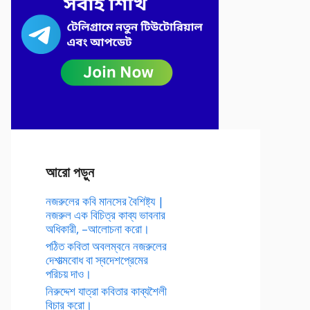
আরো পড়ুন
নজরুলের কবি মানসের বৈশিষ্ট্য |
নজরুল এক বিচিত্র কাব্য ভাবনার
অধিকারী, –আলোচনা করো।
পঠিত কবিতা অবলম্বনে নজরুলের
দেশাত্মবোধ বা স্বদেশপ্রেমের
পরিচয় দাও।
নিরুদ্দেশ যাত্রা কবিতার কাব্যশৈলী
বিচার করো।