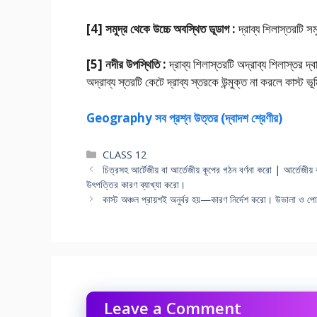
[4] সমুদ্র থেকে উচ্চে অবস্থিত ডূডাগ :
দ্রাব্য শিলাস্তরটি সম
[5] নদীর উপস্থিতি :
দ্রাব্য শিলাস্তরটি অদ্রাব্য শিলাস্তর দ
অদ্রাব্য স্তরটি কেটে দ্রাব্য স্তরকে উন্মুক্ত না করলে কাস্ট 
Geography সব প্রশ্ন উত্তর (দ্বাদশ শ্রেণীর)
Categories
CLASS 12
চিত্রসহ আর্টেজীয় বা আর্তেজীয় কূপের গঠন বর্ণনা করাে | আর্তেজী
উৎপত্তির কারণ ব্যাখ্যা করাে।
কাস্ট অঞ্চল প্রায়শই অনুর্বর হয়—কারণ নির্দেশ করাে। উভালা ও পােল
Leave a Comment