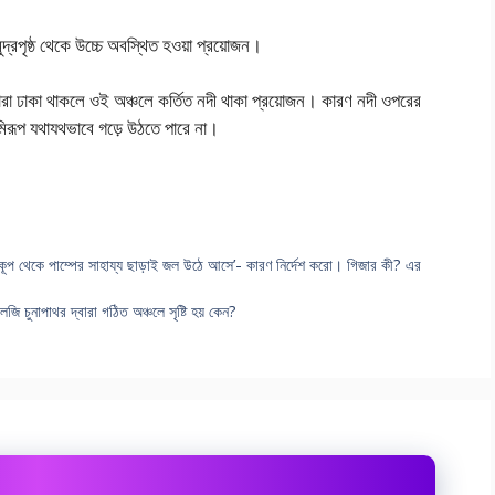
ুদ্রপৃষ্ঠ থেকে উচ্চে অবস্থিত হওয়া প্রয়ােজন।
্বারা ঢাকা থাকলে ওই অঞ্চলে কর্তিত নদী থাকা প্রয়ােজন। কারণ নদী ওপরের
ভূমিরূপ যথাযথভাবে গড়ে উঠতে পারে না।
য় কূপ থেকে পাম্পের সাহায্য ছাড়াই জল উঠে আসে’- কারণ নির্দেশ করাে। গিজার কী? এর
জি চুনাপাথর দ্বারা গঠিত অঞ্চলে সৃষ্টি হয় কেন?