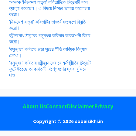
অনেকে ‘নিরুদ্দেশ যাত্রা’ কবিতাটিকে চিত্রধর্মী বলে
ব্যাখ্যা করেছেন। এ বিষয়ে নিজের ভাষায় আলোচনা
করো।
‘নিরুদ্দেশ যাত্রা’ কবিতাটির তাৎপর্য সংক্ষেপে বিবৃতি
করো।
রবীন্দ্রনাথ ঠাকুরের বসুন্ধরা কবিতার কাব্যশৈলী বিচার
করো।
‘বসুন্ধরা’ কবিতার ছড়া সুরের গীতি কাব্যিক বিন্যাস
লেখো।
‘বসুন্ধরা’ কবিতায় রবীন্দ্রনাথের যে মর্মপ্রীতির চিত্রটি
ফুটে উঠেছে তা কবিতাটি বিশ্লেষণের দ্বারা বুঝিয়ে
দাও।
About Us
Contact
Disclaimer
Privacy
Copyright © 2026 sobaisikhi.in