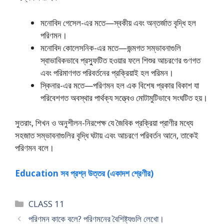
মনােবিদ গেসেল-এর মতে—স্বকীয় এবং অন্তর্জাত বৃদ্ধি হল
পরিণমন।
মনােবিদ কোলেসনিক-এর মতে—জন্মগত সম্ভাবনাগুলি
স্বাভাবিকভাবে প্রস্ফুটিত হওয়ার ফলে শিশুর আচরণের গুণগত
এবং পরিমাণগত পরিবর্তনের প্রক্রিয়াই হল পরিমন।
স্কিনার-এর মতে—পরিণমন হল এক বিশেষ প্রকার বিকাশ যা
পরিবেশগত অবস্থার পার্থক্য সত্ত্বেও মােটামুটিভাবে সংঘটিত হয়।
সুতরাং, শিখন ও অনুশীলন-নিরপেক্ষ যে জৈবিক প্রক্রিয়া প্রাণীর মধ্যে
সহজাত সম্ভাবনাগুলির বৃদ্ধি ঘটায় এবং আচরণে পরিবর্তন আনে, তাকেই
পরিণমন বলে।
Education সব প্রশ্ন উত্তর (একাদশ শ্রেণীর)
Categories
CLASS 11
পরিণমন কাকে বলে? পরিণমনের বৈশিষ্ট্যগুলি লেখাে।