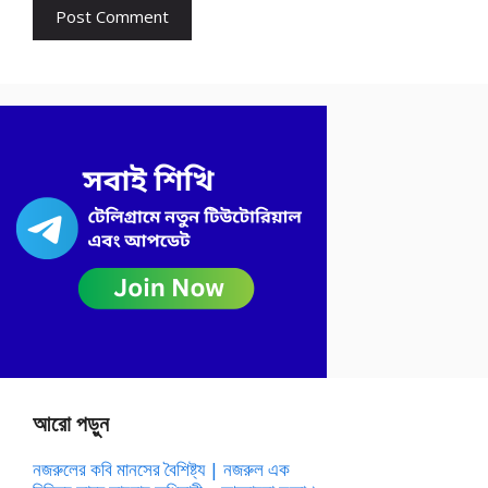
আরো পড়ুন
নজরুলের কবি মানসের বৈশিষ্ট্য | নজরুল এক