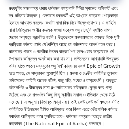
মধ্যযুগীয় মঙ্গলকাব্য ধারায় ধর্মমঙ্গল কাব্যখানি বিশিষ্ট স্থানের অধিকারী এবং
স্ব-মহিমায় উজ্জ্বল। ফেলারাম চক্রবর্তী এই আখ্যান কাব্যকে ‘গৌড়কাব্য’
হিসাবে আখ্যাত করলেও কথাটা নানা দিক দিয়ে উল্লেখযোগ্য। এ কাহিনি
নানা বৈচিত্রময় ও বীর রসাত্মক হওয়া সত্ত্বেও শুধু রাঢ়ভূমি ব্যতীত বাংলা
দেশের অন্যত্র প্রচলিত হয়নি। উত্তরবঙ্গে মনসামঙ্গলের গোড়ার দিকে সৃষ্টি
প্রক্রিয়া বর্ণনায় ধর্মের যে বৈশিষ্ট্য আছে তা ধর্মমঙ্গলের আদর্শ বহন করে।
মালদহের গাজন ও গম্ভীরা উৎসব বাহ্যত শৈব হলেও তার অন্তরালে ধর্ম
উপাসনার অস্তিত্ব অস্বীকার করা যায় না। লাউসেনের আখ্যানটি উপযুক্ত
কবির হাতে পড়লে মধ্যযুগের শুধু ‘ধর্ম’ কাব্য নয় যথার্থ Epic of Growth
হতে পারত, সে‌ সম্ভাবনা পুরোপুরি ছিল। মনসা ও চণ্ডীর কাহিনির তুলনায়
লাউসেনের কাহিনি অনেক বলিষ্ঠ, ঋজু গতি, সংযত ও বাস্তবধর্মী। অদ্ভুত
অনৈসর্গিক ও বীরত্বের নানা গল্প লাউসেনের চরিত্রকে কেন্দ্র করে গড়ে
উঠেছে এবং সে গল্পগুলির কিছু কিছু স্থানীয় সমাজ ও ইতিহাস থেকে উঠে
এসেছে। এ অনুমান নিতান্ত মিথ্যা নয়। তাই কেউ কেউ ধর্ম মঙ্গলের বর্ণিত‌
কাহিনিতে ইতিহাসের ইঙ্গিত আবিষ্কার করে কিংবা এতে ভৌগোলিক বর্ণনার
যথার্থতা আবিষ্কার করে পুলকিত হয়ে– ধর্মমঙ্গল কাব্যকে “রাঢ়ের জাতীয়
মহাকাব্য’ (The National Epic of Rarha) বলেছেন।