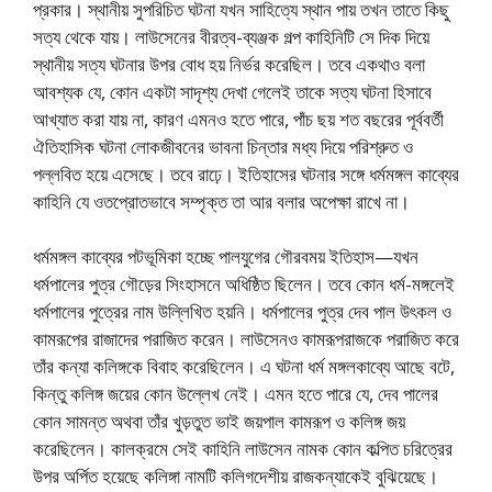
প্রকার। স্থানীয় সুপরিচিত ঘটনা যখন সাহিত্যে স্থান পায় তখন তাতে কিছু
সত্য থেকে যায়। লাউসেনের বীরত্ব-ব্যঞ্জক গল্প কাহিনিটি সে দিক দিয়ে
স্থানীয় সত্য ঘটনার উপর বোধ হয় নির্ভর করেছিল। তবে একথাও বলা
আবশ্যক যে, কোন একটা সাদৃশ্য দেখা গেলেই তাকে সত্য ঘটনা হিসাবে
আখ্যাত করা যায় না, কারণ এমনও হতে পারে, পাঁচ ছয় শত বছরের পূর্ববর্তী
ঐতিহাসিক ঘটনা লোকজীবনের ভাবনা চিন্তার মধ্য দিয়ে পরিশ্রুত ও
পল্লবিত হয়ে এসেছে। তবে রাঢ়ে। ইতিহাসের ঘটনার সঙ্গে ধর্মমঙ্গল কাব্যের
কাহিনি যে ওতপ্রোতভাবে সম্পৃক্ত তা আর বলার অপেক্ষা রাখে না।
ধর্মমঙ্গল কাব্যের পটভূমিকা হচ্ছে পালযুগের গৌরবময় ইতিহাস—যখন
ধর্মপালের পুত্র গৌড়ের সিংহাসনে অধিষ্ঠিত ছিলেন। তবে কোন ধর্ম-মঙ্গলেই
ধর্মপালের পুত্রের নাম উল্লিখিত হয়নি। ধর্মপালের পুত্র দেব পাল উৎকল ও
কামরূপের রাজাদের পরাজিত করেন। লাউসেনও কামরূপরাজকে পরাজিত করে
তাঁর কন্যা কলিঙ্গকে বিবাহ করেছিলেন। এ ঘটনা ধর্ম মঙ্গলকাব্যে আছে বটে,
কিন্তু কলিঙ্গ জয়ের কোন উল্লেখ নেই। এমন হতে পারে যে, দেব পালের
কোন সামন্ত অথবা তাঁর খুড়তুত ভাই জয়পাল কামরূপ ও কলিঙ্গ জয়
করেছিলেন। কালক্রমে সেই কাহিনি লাউসেন নামক কোন কল্পিত চরিত্রের
উপর অর্পিত হয়েছে কলিঙ্গা নামটি কলিগদেশীয় রাজকন্যাকেই বুঝিয়েছে।