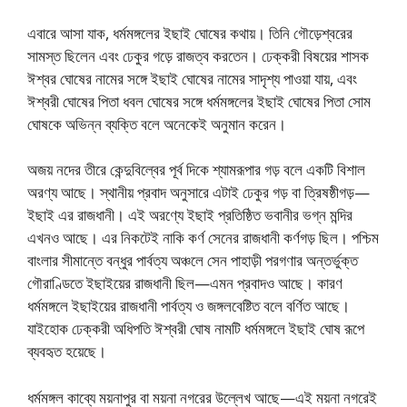
এবারে আসা যাক, ধর্মমঙ্গলের ইছাই ঘোষের কথায়। তিনি গৌড়েশ্বরের
সামস্ত ছিলেন এবং ঢেকুর গড়ে রাজত্ব করতেন। ঢেক্করী বিষয়ের শাসক
ঈশ্বর ঘোষের নামের সঙ্গে ইছাই ঘোষের নামের সাদৃশ্য পাওয়া যায়, এবং
ঈশ্বরী ঘোষের পিতা ধবল ঘোষের সঙ্গে ধর্মমঙ্গলের ইছাই ঘোষের পিতা সোম
ঘোষকে অভিন্ন ব্যক্তি বলে অনেকেই অনুমান করেন।
অজয় নদের তীরে কেন্দুবিল্বের পূর্ব দিকে শ্যামরূপার গড় বলে একটি বিশাল
অরণ্য আছে। স্থানীয় প্রবাদ অনুসারে এটাই ঢেকুর গড় বা ত্রিষষ্ঠীগড়—
ইছাই এর রাজধানী। এই অরণ্যে ইছাই প্রতিষ্ঠিত ভবানীর ভগ্ন মন্দির
এখনও আছে। এর নিকটেই নাকি কর্ণ সেনের রাজধানী কর্ণগড় ছিল। পশ্চিম
বাংলার সীমান্তে বন্ধুর পার্বত্য অঞ্চলে সেন পাহাড়ী পরগণার অন্তর্ভুক্ত
গৌরাণ্ডিতে ইছাইয়ের রাজধানী ছিল—এমন প্রবাদও আছে। কারণ
ধর্মমঙ্গলে ইছাইয়ের রাজধানী পার্বত্য ও জঙ্গলবেষ্টিত বলে বর্ণিত আছে।
যাইহোক ঢেক্করী অধিপতি ঈশ্বরী ঘোষ নামটি ধর্মমঙ্গলে ইছাই ঘোষ রূপে
ব্যবহৃত হয়েছে।
ধর্মমঙ্গল কাব্যে ময়নাপুর বা ময়না নগরের উল্লেখ আছে—এই ময়না নগরেই