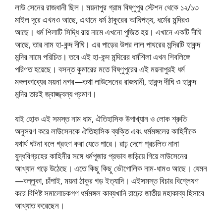
লাউ সেনের রাজধানী ছিল। ময়নাপুর গ্রাম বিষ্ণুপুর স্টেশন থেকে ১২/১৩
মাইল দূরে এখনও আছে, এখানে ধর্ম ঠাকুরের আধিপত্য, ধর্মের মন্দিরও
আছে। ধর্ম শিলাটি সিদ্ধি রায় নামে এখনো পুজিত হয়। এখানে একটি দীঘি
আছে, তার নাম হা-কন্দ দীঘি। এর পাড়ের উপর লাল পাথরের মন্দিরটি হাকন্দ
মন্দির নামে পরিচিত। তবে এই হা-কন্দ মন্দিরের ধর্মশিলা এখন শিবলিঙ্গে
পরিণত হয়েছে। বসন্ত কুমারের মতে বিষ্ণুপুরের এই ময়নাপুরই ধর্ম
মঙ্গলকাব্যের ময়না নগর—তথা লাউসেনের রাজধানী, হাকন্দ দীঘি ও হাকন্দ
মন্দির তারই জ্বাজ্জ্বল্য প্রমাণ।
যাই হোক এই সমস্ত নাম ধাম, ঐতিহাসিক উপাখ্যান ও লোক শ্রুতি
অনুসরণ করে লাউসেনকে ঐতিহাসিক ব্যক্তি এবং ধর্মমঙ্গলের কাহিনীকে
যথার্থ ঘটনা বলে গ্রহণ করা যেতে পারে। রাঢ় দেশে প্রচলিত নানা
যুদ্ধবিগ্রহের কাহিনীর সঙ্গে ধর্মপূজার প্রভাব জড়িয়ে গিয়ে লাউসেনের
আখ্যান গড়ে উঠেছে। এতে কিছু কিছু ভৌগোলিক নাম-ধামও আছে। যেমন
—বল্লুকা, চাঁপাই, ময়না ঠাকুর গড় ইত্যাদি। এইসমস্ত বিচার বিশ্লেষণ
করে বিশিষ্ট সমালোচকগণ ধর্মমঙ্গল কাব্যখানি রাঢ়ের জাতীয় মহাকাব্য হিসাবে
আখ্যাত করেছেন।