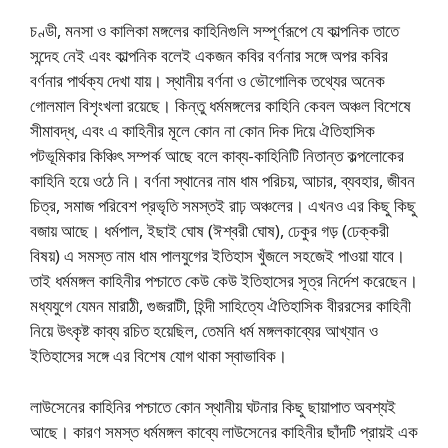
চণ্ডী, মনসা ও কালিকা মঙ্গলের কাহিনিগুলি সম্পূর্ণরূপে যে কাল্পনিক তাতে
সন্দেহ নেই এবং কাল্পনিক বলেই একজন কবির বর্ণনার সঙ্গে অপর কবির
বর্ণনার পার্থক্য দেখা যায়। স্থানীয় বর্ণনা ও ভৌগোলিক তথ্যের অনেক
গোলমাল বিশৃংখলা রয়েছে। কিন্তু ধর্মমঙ্গলের কাহিনি কেবল অঞ্চল বিশেষে
সীমাবদ্ধ, এবং এ কাহিনীর মূলে কোন না কোন দিক দিয়ে ঐতিহাসিক
পটভূমিকার কিঞ্চিৎ সম্পর্ক আছে বলে কাব্য-কাহিনিটি নিতান্ত কল্পলোকের
কাহিনি হয়ে ওঠে নি। বর্ণনা স্থানের নাম ধাম পরিচয়, আচার, ব্যবহার, জীবন
চিত্র, সমাজ পরিবেশ প্রভৃতি সমস্তই রাঢ় অঞ্চলের। এখনও এর কিছু কিছু
বজায় আছে। ধর্মপাল, ইছাই ঘোষ (ঈশ্বরী ঘোষ), ঢেকুর গড় (ঢেক্করী
বিষয়) এ সমস্ত নাম ধাম পালযুগের ইতিহাস খুঁজলে সহজেই পাওয়া যাবে।
তাই ধর্মমঙ্গল কাহিনীর পশ্চাতে কেউ কেউ ইতিহাসের সূত্র নির্দেশ করেছেন।
মধ্যযুগে যেমন মারাঠী, গুজরাটী, হিন্দী সাহিত্যে ঐতিহাসিক বীররসের কাহিনী
নিয়ে উৎকৃষ্ট কাব্য রচিত হয়েছিল, তেমনি ধর্ম মঙ্গলকাব্যের আখ্যান ও
ইতিহাসের সঙ্গে এর বিশেষ যোগ থাকা স্বাভাবিক।
লাউসেনের কাহিনির পশ্চাতে কোন স্থানীয় ঘটনার কিছু ছায়াপাত অবশ্যই
আছে। কারণ সমস্ত ধর্মমঙ্গল কাব্যে লাউসেনের কাহিনীর ছাঁদটি প্রায়ই এক