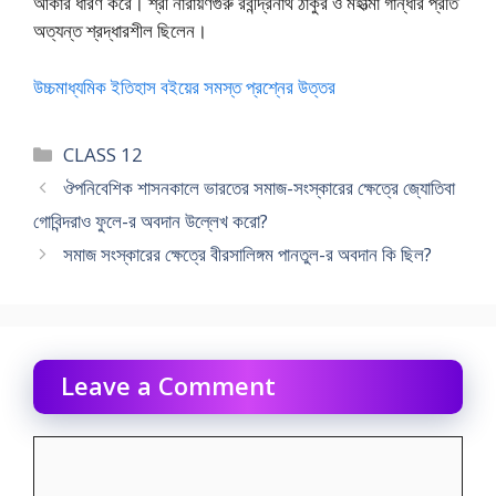
আকার ধারণ করে। শ্রী নারায়ণগুরু রবীন্দ্রনাথ ঠাকুর ও মহাত্মা গান্ধীর প্রতি
অত্যন্ত শ্রদ্ধারশীল ছিলেন।
উচ্চমাধ্যমিক ইতিহাস বইয়ের সমস্ত প্রশ্নের উত্তর
Categories
CLASS 12
ঔপনিবেশিক শাসনকালে ভারতের সমাজ-সংস্কারের ক্ষেত্রে জ্যোতিবা
গোবিন্দরাও ফুলে-র অবদান উল্লেখ করো?
সমাজ সংস্কারের ক্ষেত্রে বীরসালিঙ্গম পানতুল-র অবদান কি ছিল?
Leave a Comment
Comment