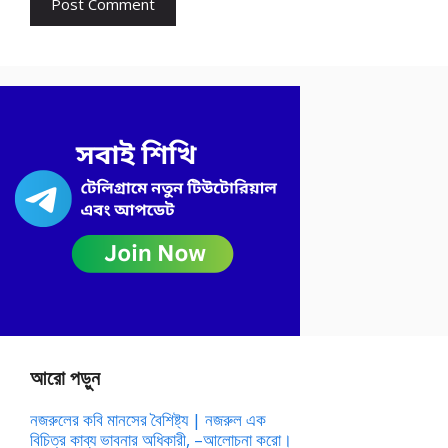
আরো পড়ুন
নজরুলের কবি মানসের বৈশিষ্ট্য | নজরুল এক
বিচিত্র কাব্য ভাবনার অধিকারী, –আলোচনা করো।