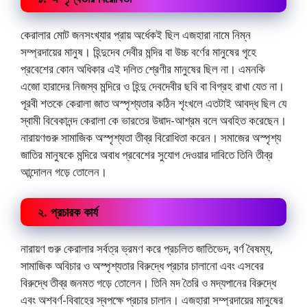
কেরালার মোট জনসংখ্যার প্রায় অর্ধেকই ছিল এজহারা নামে নিম্ন
সম্প্রদায়ের মানুষ। হিন্দুদেব দেবীর মন্দির বা উচ্চ বর্ণের মানুষের গৃহে
প্রবেশের কোন অধিকার এই দলিত শ্রেণীর মানুষের ছিল না। এমনকি
এজো হারাদের নিজস্ব মন্দিরে ও হিন্দু দেবদেবীর ছবি বা বিগ্রহ রাখা যেত না।
পূরবী শতকে কেরালা জাত অস্পৃশ্যতার কঠিন শৃংখলে এতটাই আবদ্ধ ছিল যে
স্বামী বিবেকানন্দ কেরালা কে ভারতের উদ্মাদ-আশ্রম বলে অবহিত করেছেন।
নারায়ণগুরু সামাজিক অস্পৃশ্যতা তীব্র বিরোধিতা করেন। সমাজের অস্পৃশ্য
জাতির মানুষকে মন্দিরে অবাধ প্রবেশের সুযোগ দেওয়ার দাবিতে তিনি তীব্র
আন্দোলন গড়ে তোলেন।
২. প্রচারক কার্য
নারায়ণ গুরু কেরালার সর্বত্র ভ্রমণ করে প্রচলিত জাতিভেদ, বর্ণ বৈষম্য,
সামাজিক অবিচার ও অস্পৃশ্যতার বিরুদ্ধে প্রচার চালানো এবং এসবের
বিরুদ্ধে তীব্র জনমত গড়ে তোলেন। তিনি মদ তৈরি ও মদ্যপানের বিরুদ্ধে
এবং অশবর্ণ-বিবাহের স্বপক্ষে প্রচার চালান। এজহারা সম্প্রদায়ের মানুষের