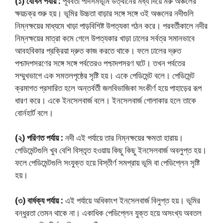
(১) যৌবন পর্যায় :
পূর্ববর্তী পাদসমভূমি উত্থানের মধ্য দিয়ে মরু অঞ্চলের
ক্ষয়চক্র শুরু হয়। ভূমির উচ্চতা বাড়ার সঙ্গে সঙ্গে ওই অঞ্চলের নদীগুলি
নিম্নক্ষয়ের মাধ্যমে খাড়া পাড়বিশিষ্ট উপত্যকা গঠন করে। পরবর্তীকালে নদীর
নিম্নক্ষয়ের মাত্রা কমে গেলে উপত্যকার খাড়া ঢালের সর্বত্র সমানভাবে
আবহবিকার প্রক্রিয়া দ্রুত কাজ করতে থাকে। ফলে ঢালের দ্রুত
পশ্চাদপসরণের সঙ্গে সঙ্গে পর্বতেরও পশ্চাদপসরণ ঘটে। তখন পর্বতের
সম্মুখভাগে এক সমতলপৃষ্ঠের সৃষ্টি হয়। একে পেডিমেন্ট বলে। পেডিমেন্ট
ক্রমাগত প্রসারিত হলে অন্তর্বর্তী জলবিভাজিকা সংকীর্ণ হয়ে পাহাড়ের রূপ
ধারণ করে। একে ইনসেলবার্জ বলে। ইনসেলবার্জ গােলাকার হলে তাকে
বাের্নহার্ট বলে।
(২) পরিণত পর্যায় :
নদী এই পর্যায়ে তার নিম্নক্ষয়ের ক্ষমতা হারায়।
পেডিমেন্টগুলি খুব বেশি বিস্তৃত হওয়ায় কিছু কিছু ইনসেলবার্জ অবলুপ্ত হয়।
ফলে পেডিমেন্টগুলি সংযুক্ত হয়ে বিস্তীর্ণ সমপ্রায় ভূমি বা পেডিপ্লেন সৃষ্টি
হয়।
(৩) বার্ধক্য পর্যায় :
এই পর্যায়ে অধিকাংশ ইনসেলবার্জ বিলুপ্ত হয়। ভূমির
বন্ধুরতা তেমন থাকে না। একাধিক পেডিপ্লেন যুক্ত হয়ে অসংখ্য অবতল