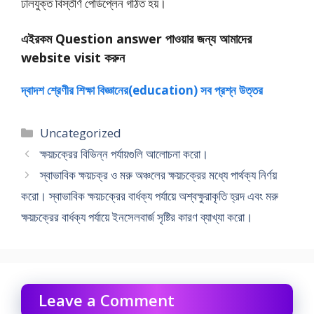
ঢালযুক্ত বিস্তীর্ণ পেডিপ্লেন গঠিত হয়।
এইরকম Question answer পাওয়ার জন্য আমাদের
website visit করুন
দ্বাদশ শ্রেণীর শিক্ষা বিজ্ঞানের(education) সব প্রশ্ন উত্তর
Categories
Uncategorized
ক্ষয়চক্রের বিভিন্ন পর্যায়গুলি আলােচনা করাে।
স্বাভাবিক ক্ষয়চক্র ও মরু অঞ্চলের ক্ষয়চক্রের মধ্যে পার্থক্য নির্ণয়
করাে। স্বাভাবিক ক্ষয়চক্রের বার্ধক্য পর্যায়ে অশ্বক্ষুরাকৃতি হ্রদ এবং মরু
ক্ষয়চক্রের বার্ধক্য পর্যায়ে ইনসেলবার্জ সৃষ্টির কারণ ব্যাখ্যা করাে।
Leave a Comment