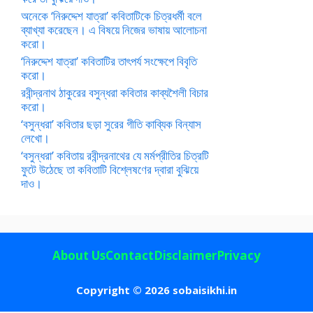
অনেকে ‘নিরুদ্দেশ যাত্রা’ কবিতাটিকে চিত্রধর্মী বলে
ব্যাখ্যা করেছেন। এ বিষয়ে নিজের ভাষায় আলোচনা
করো।
‘নিরুদ্দেশ যাত্রা’ কবিতাটির তাৎপর্য সংক্ষেপে বিবৃতি
করো।
রবীন্দ্রনাথ ঠাকুরের বসুন্ধরা কবিতার কাব্যশৈলী বিচার
করো।
‘বসুন্ধরা’ কবিতার ছড়া সুরের গীতি কাব্যিক বিন্যাস
লেখো।
‘বসুন্ধরা’ কবিতায় রবীন্দ্রনাথের যে মর্মপ্রীতির চিত্রটি
ফুটে উঠেছে তা কবিতাটি বিশ্লেষণের দ্বারা বুঝিয়ে
দাও।
About Us
Contact
Disclaimer
Privacy
Copyright © 2026 sobaisikhi.in