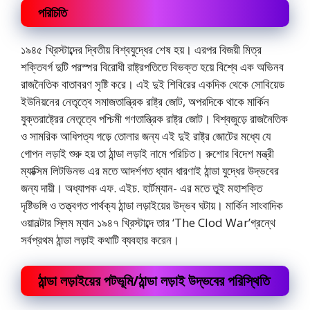
পরিচিতি
১৯৪৫ খ্রিস্টাব্দের দ্বিতীয় বিশ্বযুদ্ধের শেষ হয়। এরপর বিজয়ী মিত্র
শক্তিবর্গ দুটি পরস্পর বিরোধী রাষ্ট্রপতিতে বিভক্ত হয়ে বিশ্বে এক অভিনব
রাজনৈতিক বাতাবরণ সৃষ্টি করে। এই দুই শিবিরের একদিক থেকে সোবিয়েড
ইউনিয়নের নেতৃত্বে সমাজতান্ত্রিক রাষ্ট্র জোট, অপরদিকে থাকে মার্কিন
যুক্তরাষ্ট্রের নেতৃত্বে পশ্চিমী গণতান্ত্রিক রাষ্ট্র জোট। বিশ্বজুড়ে রাজনৈতিক
ও সামরিক আধিপত্য গড়ে তোলার জন্য এই দুই রাষ্ট্র জোটের মধ্যে যে
গোপন লড়াই শুরু হয় তা ঠান্ডা লড়াই নামে পরিচিত। রুশোর বিদেশ মন্ত্রী
ম্যাক্সিম লিটভিনভ এর মতে আদর্শগত ধ্যান ধারণাই ঠান্ডা যুদ্ধের উদ্ভবের
জন্য দায়ী। অধ্যাপক এফ. এইচ. হার্টম্যান- এর মতে তুই মহাশক্তি
দৃষ্টিভঙ্গি ও তত্ত্বগত পার্থক্য ঠান্ডা লড়াইয়ের উদ্ভব ঘটায়। মার্কিন সাংবাদিক
ওয়ানল্টার স্লিম ম্যান ১৯৪৭ খ্রিস্টাব্দে তার ‘The Clod War’গ্রন্থে
সর্বপ্রথম ঠান্ডা লড়াই কথাটি ব্যবহার করেন।
ঠান্ডা লড়াইয়ের পটভূমি/ঠান্ডা লড়াই উদ্ভবের পরিস্থিতি