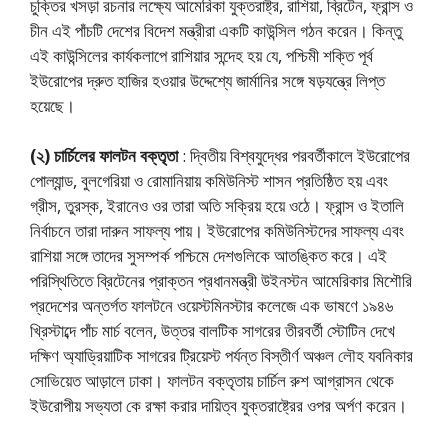
চুক্তির খসড়া রচনার লক্ষ্যে আমেরিকা যুক্তরাষ্ট্র, রাশিয়া, ব্রিটেন, ফ্রান্স ও
চীন এই পাঁচটি দেশের বিদেশ মন্ত্রীরা একটি কাউন্সিল গঠন করেন। কিন্তু
এই কাউন্সিলের কার্যকলাপে রাশিয়ার সন্দেহ হয় যে, পশ্চিমী শক্তি পূর্ব
ইউরোপের দ্রুত হাজির হওয়ার উদ্দেশ্যে জার্মানির সঙ্গে ষড়যন্ত্রে লিপ্ত
হয়েছে।
(২) চার্চিলের ফালটন বক্তৃতা
: দ্বিতীয় বিশ্বযুদ্ধের পরবর্তীকালে ইউরোপের
পোল্যান্ড, বুলগেরিয়া ও রোমানিয়ায় কমিউনিস্ট শাসন প্রতিষ্ঠিত হয় এবং
গ্রীস, তুরস্ক, ইরানেও ওর তারা অতি সক্রিয় হয়ে ওঠে। ফ্রান্স ও ইতালি
নির্বাচনে তারা দারুন সাফল্য পায়। ইউরোপের কমিউনিস্টদের সাফল্য এবং
রাশিয়া সঙ্গে তাদের সুসম্পর্ক পশ্চিমে দেশগুলিকে আতঙ্কিত করে। এই
পরিস্থিতিতে ব্রিটেনের প্রাক্তন প্রধানমন্ত্রী উইনস্টন আমেরিকার মিশৌরি
প্রদেশের অন্তর্গত ফালটনে ওয়েস্টমিনস্টার কলেজে এক ভাষণে ১৯৪৬
খ্রিস্টাব্দে পাঁচ মার্চ বলেন, উত্তর বালটিক সাগরের তীরবর্তী স্টোটিন দেখে
দক্ষিণ অ্যাড্রিয়াটিক সাগরের ট্রিয়েস্ট পর্যন্ত বিস্তীর্ণ অঞ্চল লৌহ যবনিকার
সোভিয়েত আড়ালে ঢাকা। ফালটন বক্তৃতায় চার্চিল রুশ আগ্রাসন থেকে
ইউরোপীয় সভ্যতা কে রক্ষা করার দায়িত্ব যুক্তরাষ্ট্রের ওপর অর্পণ করেন।