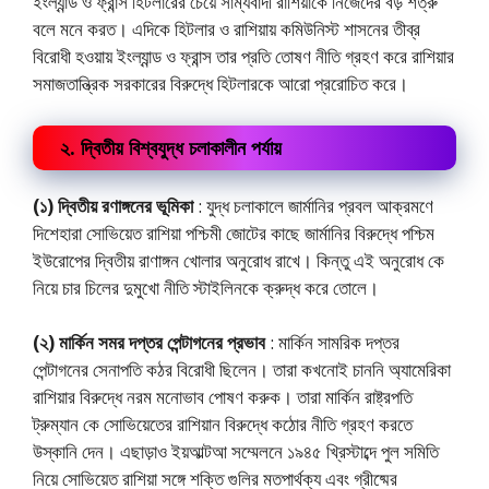
ইংল্যান্ড ও ফ্রান্স হিটলারের চেয়ে সাম্যবাদী রাশিয়াকে নিজেদের বড় শত্রু
বলে মনে করত। এদিকে হিটলার ও রাশিয়ায় কমিউনিস্ট শাসনের তীব্র
বিরোধী হওয়ায় ইংল্যান্ড ও ফ্রান্স তার প্রতি তোষণ নীতি গ্রহণ করে রাশিয়ার
সমাজতান্ত্রিক সরকারের বিরুদ্ধে হিটলারকে আরো প্ররোচিত করে।
২. দ্বিতীয় বিশ্বযুদ্ধ চলাকালীন পর্যায়
(১) দ্বিতীয় রণাঙ্গনের ভূমিকা
: যুদ্ধ চলাকালে জার্মানির প্রবল আক্রমণে
দিশেহারা সোভিয়েত রাশিয়া পশ্চিমী জোটের কাছে জার্মানির বিরুদ্ধে পশ্চিম
ইউরোপের দ্বিতীয় রাণাঙ্গন খোলার অনুরোধ রাখে। কিন্তু এই অনুরোধ কে
নিয়ে চার চিলের দুমুখো নীতি স্টাইলিনকে ক্রুদ্ধ করে তোলে।
(২) মার্কিন সমর দপ্তর পেন্টাগনের প্রভাব
: মার্কিন সামরিক দপ্তর
পেন্টাগনের সেনাপতি কঠর বিরোধী ছিলেন। তারা কখনোই চাননি অ্যামেরিকা
রাশিয়ার বিরুদ্ধে নরম মনোভাব পোষণ করুক। তারা মার্কিন রাষ্ট্রপতি
ট্রুম্যান কে সোভিয়েতের রাশিয়ান বিরুদ্ধে কঠোর নীতি গ্রহণ করতে
উস্কানি দেন। এছাড়াও ইয়আল্টআ সম্মেলনে ১৯৪৫ খ্রিস্টাব্দে পুল সমিতি
নিয়ে সোভিয়েত রাশিয়া সঙ্গে শক্তি গুলির মতপার্থক্য এবং গ্রীষ্মের