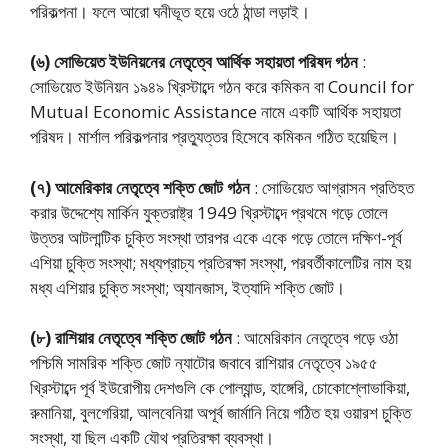
পরিকল্পনা। ফলে আরো ঘনীভূত হয়ে ওঠে ঠান্ডা লড়াই।
(৬) সোভিয়েত ইউনিয়নের নেতৃত্বে আর্থিক সহায়তা পরিষদ গঠন
:
সোভিয়েত ইউনিয়ন ১৯৪৯ খ্রিস্টাব্দে গঠন করে কমিকন বা Council for
Mutual Economic Assistance নামে একটি আর্থিক সহায়তা
পরিষদ। মার্শাল পরিকল্পনার প্রত্যুত্তর হিসেবে কমিকন গঠিত হয়েছিল।
(৭) আমেরিকার নেতৃত্বে শক্তি জোট গঠন
: সোভিয়েত আগ্রাসন প্রতিহত
করার উদ্দেশ্যে মার্কিন যুক্তরাষ্ট্র 1949 খ্রিস্টাব্দে প্রথমে গড়ে তোলে
উত্তর আটলান্টিক চুক্তি সংস্থা তারপর একে একে গড়ে তোলে দক্ষিণ-পূর্ব
এশিয়া চুক্তি সংস্থা; মধ্যপ্রাচ্য প্রতিরক্ষা সংস্থা, পরবর্তীকালেটির নাম হয়
মধ্য এশিয়ার চুক্তি সংস্থা; অ্যানজাস, ইত্যাদি শক্তি জোট।
(৮) রাশিয়ার নেতৃত্বে শক্তি জোট গঠন
: আমেরিকান নেতৃত্বে গড়ে ওঠা
পশ্চিমি সামরিক শক্তি জোট ন্যাটোর জবাবে রাশিয়ার নেতৃত্বে ১৯৫৫
খ্রিস্টাব্দে পূর্ব ইউরোপীয় দেশগুলি কে পোল্যান্ড, হাঙ্গেরি, চোকোশ্লোভাকিয়া,
রুমানিয়া, বুলগেরিয়া, আলবেনিয়া অপূর্ব জার্মানি নিয়ে গঠিত হয় ওয়ারশ চুক্তি
সংস্থা, যা ছিল একটি যৌথ প্রতিরক্ষা ব্যবস্থা।