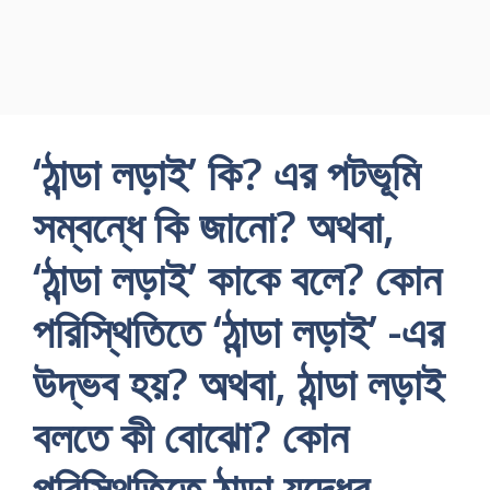
‘ঠান্ডা লড়াই’ কি? এর পটভূমি
সম্বন্ধে কি জানো? অথবা,
‘ঠান্ডা লড়াই’ কাকে বলে? কোন
পরিস্থিতিতে ‘ঠান্ডা লড়াই’ -এর
উদ্ভব হয়? অথবা, ঠান্ডা লড়াই
বলতে কী বোঝো? কোন
পরিস্থিতিতে ঠান্ডা যুদ্ধের