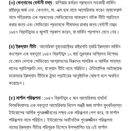
(৩) কেন্নানের বেস্টনী তথ্য
: রাশিয়ায় কর্মরত প্রাক্তন সহকারী মার্কিন
রাষ্ট্রদূর জর্জ এফ. কেন্নান, মা. এক্স ছদ্ম নামে আমেরিকার ফরেন অ্যাফেয়ার্স
নামে পত্রিকায় এক প্রবন্ধের সোভিয়েতের আক্রমণ নাটক নীতি প্রতিহত
করার জন্য এবং সোভিয়েত প্রভাবকে সীমাবদ্ধ রাখার জন্য বেস্টনী তত্ত্ব
১৯৪৭ খ্রিস্টাব্দের ৪ জুলাই প্রকাশ করেন, যা মার্কিন প্রশাসন মেনে নেয়।
(৪) ট্রুম্যান নীতি
: আমেরিকা যুক্তরাষ্ট্রের রাষ্ট্রপতি হ্যারি ট্রুম্যান মার্কিন
কংগ্রেস এক বক্তৃতা ১৯৪৭ খ্রিস্টাব্দে ১২ মার্চ তুরস্কর অগ্রিসহ বিশ্বের
যে কোন দেশকে সোভিয়েত আগ্রাসনের বিরুদ্ধে সামরিক ও আর্থিক সাহায্য
দানের প্রতিশ্রুতি দেন, যা ম্যান নীতি নামে পরিচিত। ঐতিহাসিক আইজ্যাক
ডয়েসচার ট্রুম্যান নীতিকে ঠান্ডা লড়াইয়ের আনুষ্ঠানিক ঘোষণা বলে অবহিত
করেছেন।
(৫) মার্শাল পরিকল্পনা
: ১৯৪৭ খ্রিস্টাব্দে ৫ জন আমেরিকার হার্ভার্ড
বিশ্ববিদ্যালয় এক বক্তৃতা আমেরিকায় বিদেশ মন্ত্রী জজ মার্শাল যুদ্ধবিধ্বস্ত
ইউরোপের আর্থিক পুনরুজ্জীবনের লক্ষ্য এক পরিকল্পনা পেশ করে, যা মার্শাল
পরিকল্পনা নামে পরিচিত। ইউরোপের অর্থনৈতিক পুনরুজ্জীবন পরিকল্পনা
নামের ট্রুম্যান নীতির পরিপূরক হিসেবে উপস্থাপিত হয় এই মার্শাল