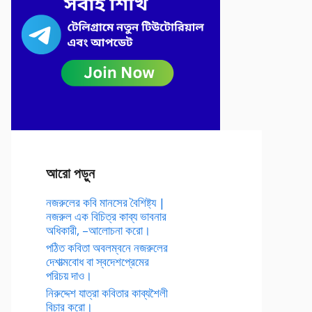
আরো পড়ুন
নজরুলের কবি মানসের বৈশিষ্ট্য |
নজরুল এক বিচিত্র কাব্য ভাবনার
অধিকারী, –আলোচনা করো।
পঠিত কবিতা অবলম্বনে নজরুলের
দেশাত্মবোধ বা স্বদেশপ্রেমের
পরিচয় দাও।
নিরুদ্দেশ যাত্রা কবিতার কাব্যশৈলী
বিচার করো।