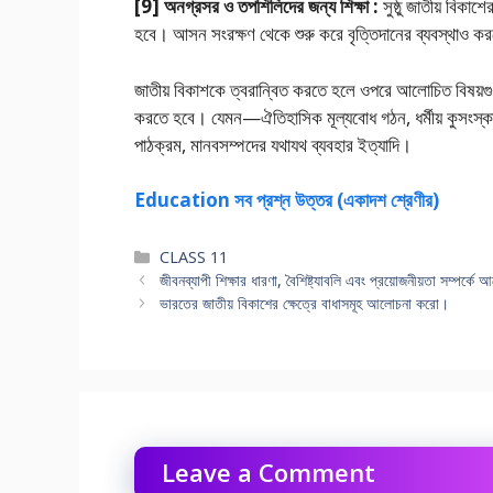
[9] অনগ্রসর ও তপশিলিদের জন্য শিক্ষা :
সুষ্ঠু জাতীয় বিকা
হবে। আসন সংরক্ষণ থেকে শুরু করে বৃত্তিদানের ব্যবস্থাও ক
জাতীয় বিকাশকে ত্বরান্বিত করতে হলে ওপরে আলােচিত বিষয়গুলি
করতে হবে। যেমন—ঐতিহাসিক মূল্যবােধ গঠন, ধর্মীয় কুসংস্ক
পাঠক্রম, মানবসম্পদের যথাযথ ব্যবহার ইত্যাদি।
Education সব প্রশ্ন উত্তর (একাদশ শ্রেণীর)
Categories
CLASS 11
জীবনব্যাপী শিক্ষার ধারণা, বৈশিষ্ট্যাবলি এবং প্রয়ােজনীয়তা সম্পর্কে
ভারতের জাতীয় বিকাশের ক্ষেত্রে বাধাসমূহ আলােচনা করাে।
Leave a Comment