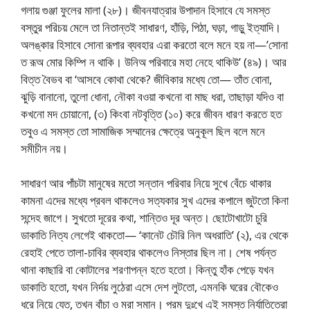
গলায় গুঞ্জা ফুলের মালা (২৮)। জীবনযাত্রার উপাদান হিসাবে যে সমস্ত
বস্তুর পরিচয় মেলে তা নিতান্তই সাধারণ, হাঁড়ি, পিঠা, ঘড়া, গাড়ু ইত্যাদি।
অলঙ্কার হিসাবে সোনা রূপার ব্যবহার এরা করতো বলে মনে হয় না—’সোনা
ত রূঅ মোর কিম্পি ন থাকি। উনিঅ পরিবারে মহা নেহে থাকিউ’ (৪৯)। আর
বিত্ত বৈভব বা ‘আসবে কোথা থেকে? জীবিকার মধ্যে তো— তাঁত বোনা,
ঝুড়ি বানানো, তুলো ধোনা, নৌকা বওয়া কখনো বা মাছ ধরা, তাছাড়া যদিও বা
কখনো মদ চোয়ানো, (৩) কিংবা নটবৃত্তি (১০) করে জীবন ধারণ করতে হত
তবুও এ সমস্ত তো সামাজিক সম্মানের ক্ষেত্রে অনুকূল ছিল বলে মনে
সমীচীন নয়।
সাধারণ আর পাঁচটা মানুষের মতো সন্তান পরিবার নিয়ে সুখে বেঁচে থাকার
কামনা এদের মধ্যে প্রবল থাকলেও সত্যকার সুখ এদের কপালে জুটতো কিনা
সন্দেহ জাগে। সুখতো দূরের কথা, শান্তিও দূর অন্ত। ছোটোখাটো চুরি
ডাকাতি নিত্য লেগেই থাকতো— ‘কানেট চৌরি নিল অধরাতি’ (২), এর থেকে
রেহাই পেতে তালা-চাবির ব্যবহার থাকলেও নিস্তার ছিল না। শেষ পর্যন্ত
থানা কাছারি বা কোটালের শরণাপন্ন হতে হতো। কিন্তু হাঁক পেড়ে যখন
ডাকাতি হতো, যখন নির্দয় লুঠেরা এসে দেশ লুটতো, এমনকি ঘরের বৌকেও
ধরে নিয়ে যেত, তখন বাঁচা ও মরা সমান। পরম দুঃখে এই সমস্ত নির্যাতিতেরা