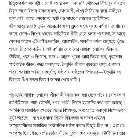
চিত্তাকর্ষক সামগ্রী। যে জীবনের কথা এবং ছবি চর্যাপদের বিভিন্ন কবিতায়
বিবৃত তাতে বিলাস বাসনাসক্ত, ভোগকামী, ঐশ্বর্যদাম্ভিক রাজা-উজীরের
কথা নেই, আছে সেকালের ছোট বড় সাধারণ লোকের প্রতিদিনের
জীবনযাত্রার ও দৈনন্দিন আচরণের সরল সুন্দর সহজ স্বচ্ছ বর্ণনা। সেখানে না
আছে কোনও বিশেষ ধরনের সাহিত্যিক রীতি মেনে চলার প্রবণতা, না আছে
কোনও আয়াস এই কষ্টকল্পনাহীন, আয়াসহীন, সাবলীল বর্ণনা অন্যত্র খুঁজে
পাওয়া রীতিমত কঠিন। এই বর্ণনায় সেকালের সাধারণ লোকের জীবন ও
জীবিকা, শ্রম ও বিশ্রাম, কাজ ও আনন্দ, পূজো-আর্চা ক্রিয়া কর্ম, গৃহস্থের
পারিবারিক জীবন, বস্ত্র অলঙ্কার, দৈনন্দিন জীবনে ব্যবহৃত খাদ্য ও বাসন
পত্র, অপরাধ ও বিচার পদ্ধতি, সঙ্গীত ও সঙ্গীতের উপকরণ—ইত্যাদি বহু
বিষয়ের শিল্প সম্মত বিবরণ আমরা পেয়ে থাকি।
প্রথমেই সাধারণ লোকের জীবন জীবিকার কথা ধরা যেতে পারে। বেশিরভাগ
চর্যাগীতিতেই ডোম-ডোমনী, শবর-শবরী, নিষাদ ইত্যাদির কথা বলা হয়েছে।
আর্থিক ও সামাজিক ক্ষেত্রে এদের বিপর্যস্ত, অবহেলিত অবস্থা বিশেষভাবে
ফুটে উঠেছে। মনে হয় রাজশক্তির বিরূপতায় অভাজন এইসব
অস্তেবাসীদের সামাজিক অর্থনৈতিক মর্যাদা বলতে কিছুই ছিল না। এরা যে
অস্পৃশ্য ছিল, উচ্চ বর্ণের ছোঁয়া বাঁচিয়ে দূরে এদের বাসস্থান নির্দিষ্ট ছিল তার