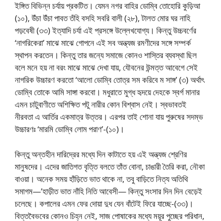
ইঙ্গিত বিভিন্ন চর্যায় প্রকটিত। যেমন নগর বাহির ডোম্বি তোহোরি কুড়িআ
(১০), উঁচা উঁচা পাবত তঁহি বসহি সবরি বালী (২৮), টালত মোর ঘর নাহি
পড়বেষী (৩৩) ইত্যাদি চর্যা এই প্রসঙ্গে উল্লেখযোগ্য। কিন্তু উচ্চবর্ণের
‘নাগরিকেরা’ মাঝে মাঝে গোপনে এই সব অন্ত্যজ রমণীদের সঙ্গে সম্পর্ক
স্থাপন করতেন। কিন্তু তার জন্যে সমাজে কোনও শাস্তির ব্যবস্থা ছিল
বলে মনে হয় না বরং মাঝে মাঝে দেখা যায়, যৌবনের উন্মত্ত আবেগে সেই
নাগরিক উচ্চারণ করতো ‘আলো ডোম্বি তোত্র সম করিবে ম সাঙ্গ’ (৩) অর্থাৎ
ডোম্বি তোকে আমি সাঙ্গা করবো। মধুরাতে মুগ্ধ হৃদয়ে দেহকে স্বর্গ মানার
এমন চাটুবাণীতে অশিক্ষিত পটু নারীর কোন বিশ্বাস নেই। স্বভাবতই
নীরবতা এ আর্তির একমাত্র উত্তর। এরপর তাই শোনা যায় পুরুষের সদম্ভ
উচ্চারণঃ ‘মারমি ডোম্বি লোম পরাণ’-(১০)।
কিন্তু অন্তহীন দারিদ্রের মধ্যে দিন কাটাতে হয় এই অন্ত্যজ শ্রেণির
মানুষদের। এদের জাতিগত বৃত্তি বলতে তাঁত বোনা, চাঙারী তৈরি করা, নৌকা
বাওয়া। অনেক সময় হাঁড়িতে ভাত থাকে না, তবু বাড়িতে নিত্য অতিথি
সমাগম—’হাড়ীত ভাত নাঁহি নিতি আবেসী— কিন্তু সংসার দিন দিন বেড়েই
চলেছে। কপালের এমন ফের দোয়া দুধ যেন বাঁটেই ফিরে যাচ্ছে-(৩৩)।
বিত্তবৈভবের কোনও চিহ্ন নেই, সাজ পোষাকের মধ্যে ময়ূর পুচ্ছের পরিধান,