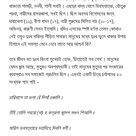
থাকতো শাশুড়ী, ননদী, শালী সবাই। এছাড়া বাদ্য যোগে বিবাহযাত্রা, যৌতুক
প্রথা, নারীদের বাসরজাগা, সবই ছিল। ছিল অবসর বিনোদনের জন্য
দাবাখেলা (১২), বীণা বাদন (১৭), নারী পুরুষের মিলিত নাচ (১০-১৭),
অভিনয়, বারুণী সেবন ইত্যাদি। যদিও এসবের স্পষ্ট বর্ণনা তেমন কোথাও
নেই তবুও দুঃখ দারিদ্র পীড়িত সাধারণ মানুষের মধ্যে দুঃখ ভুলে থাকার উপায়
হিসাবে এই সমস্ত মেনে নেবে তাতে আর আশ্চর্য কি?
তবে জীবন যত দুঃখ কিংবা সুখেরই হোক, ‘চিতাতেই সব শেষ’। মানুষের
যেমন জন্ম আছে, মৃত্যুও অবশ্যম্ভাবী। তাই মানুষের মৃত্যুর পর সৎকারের
ব্যবস্থাও সব সমাজেই প্রচলিত ছিল। এমনই একটি চিত্র চর্যাপদের ৫০
সংখ্যক পদে পাই –
চারিবাসে তা ভলা রেঁ দিআঁ চঞ্চালি।
তঁহি তোলি শবরো (দা) হ কত্রলা কান্দশ সগুন শিআলি ৷৷
মারিল ভবমত্তারে দহাদিহে দিধলি বলী।