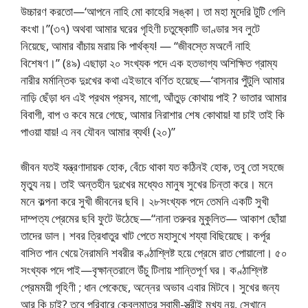
উচ্চারণ করতো—‘আপনে নাহি মো কাহেরি সঙ্কা। তা মহা মুদেরি টুটি গেলি
কংখা।”(৩৭) অথবা আমার ঘরের গৃহিণী চতুষ্কোটি ভাণ্ডার সব লুটে
নিয়েছে, আমার বাঁচায় মরায় কি পার্থক্য! — “জীবস্তে মঅলেঁ নাহি
বিশেষণ।” (৪৯) এছাড়া ২০ সংখ্যক পদে এক হতভাগ্য অশিক্ষিত গ্রাম্য
নারীর মর্মান্তিক দুঃখের কথা এইভাবে বর্ণিত হয়েছে—‘বাসনার পুঁটুলি আমার
নাড়ি ছেঁড়া ধন এই প্রথম প্রসব, মাগো, আঁতুড় কোথায় পাই ? ভাতার আমার
বিবাগী, বাপ ও কবে মরে গেছে, আমার নিরাশার শেষ কোথায়! যা চাই তাই কি
পাওয়া যায়! এ নব যৌবন আমার ব্যর্থ! (২০)”
জীবন যতই যন্ত্রণাদায়ক হোক, বেঁচে থাকা যত কঠিনই হোক, তবু তো সহজে
মৃত্যু নয়। তাই অন্তহীন দুঃখের মধ্যেও মানুষ সুখের চিন্তা করে। মনে
মনে কল্পনা করে সুখী জীবনের ছবি। ২৮সংখ্যক পদে তেমনি একটি সুখী
দাম্পত্য প্রেমের ছবি ফুটে উঠেছে—“নানা তরুবর মুকুলিত— আকাশ ছোঁয়া
তাদের ডাল। শবর ত্রিধাতুর খাট পেতে মহাসুখে শয্যা বিছিয়েছে। কর্পূর
বাসিত পান খেয়ে নৈরামনি শবরীর কণ্ঠাশ্লিষ্ট হয়ে প্রেমে রাত পোয়ালো। ৫০
সংখ্যক পদে পাই—বৃক্ষান্তরালে উঁচু টিলায় শান্তিপূর্ণ ঘর। কণ্ঠাশ্লিষ্ট
প্রেমময়ী গৃহিণী ; ধান পেকেছে, অন্নের অভাব এবার মিটবে। সুখের জন্য
আর কি চাই? তবে পরিবারে কেবলমাত্র স্বামী-স্ত্রীই মুখ্য নয়, সেখানে