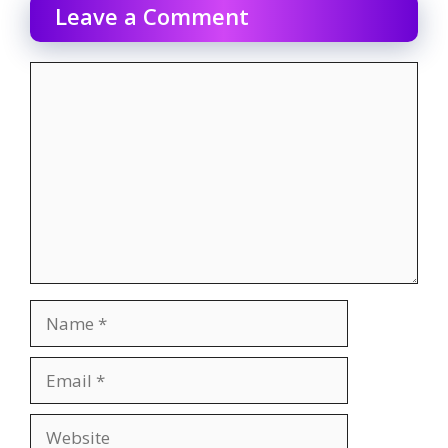
Leave a Comment
Comment
Name
Email
Website