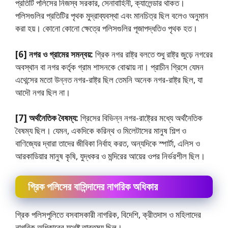
প্রতিটি পলিসের নিজস্ব সরকার, সেনাবাহিনী, ক্যালেন্ডার থাকত।
পলিসগুলির প্রতিটির পৃথক মুদ্রাব্যবস্থা এবং মানচিত্র ছিল বলেও অনুমান
করা হয়। কোনাে কোনাে ক্ষেত্রে পলিসগুলির পূজাপদ্ধতিও পৃথক হত।
[6] নগর ও গ্রামের সমন্বয়:
গ্রিক নগর রাষ্ট্র বলতে শুধু রাষ্ট্র জুড়ে নগরের
অবস্থান বা নগর কর্তৃক গ্রাম শাসনকে বােঝায় না। প্রাচীন গ্রিসে যেমন
এথেন্সের মতাে উন্নত নগর-রাষ্ট্র ছিল তেমনি অনেক নগর-রাষ্ট্র ছিল, যা
আদৌ নগর ছিল না।
[7] অর্থনৈতিক বৈষম্য:
গ্রিসের বিভিন্ন নগর-রাষ্ট্রের মধ্যে অর্থনৈতিক
বৈষম্য ছিল। যেমন, একদিকে করিন্থ ও মিলেটাসের মানুষ শিল্প ও
বাণিজ্যের দ্বারা তাদের জীবিকা নির্বাহ করত, অন্যদিকে স্পার্টা, এলিস ও
আরকাডিয়ার মানুষ কৃষি, যুদ্ধকর ও মন্দিরের আয়ের ওপর নির্ভরশীল ছিল।
গ্রিক পলিসের বাসিন্দাদের নাগরিক অধিকার
গ্রিক পলিসপুলিতে বসবাসকারী নাগরিক, বিদেশি, ক্রীতদাস ও মহিলাদের
নাগরিক অধিকারের যথেষ্ট তারতম্য ছিল।