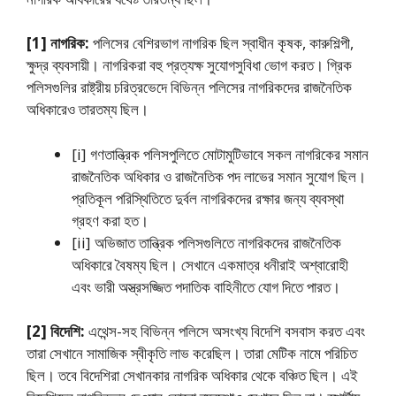
[1] নাগরিক:
পলিসের বেশিরভাগ নাগরিক ছিল স্বাধীন কৃষক, কারুশিল্পী,
ক্ষুদ্র ব্যবসায়ী। নাগরিকরা বহু প্রত্যক্ষ সুযােগসুবিধা ভােগ করত। গ্রিক
পলিসগুলির রাষ্ট্রীয় চরিত্রভেদে বিভিন্ন পলিসের নাগরিকদের রাজনৈতিক
অধিকারেও তারতম্য ছিল।
[i] গণতান্ত্রিক পলিসপুলিতে মােটামুটিভাবে সকল নাগরিকের সমান
রাজনৈতিক অধিকার ও রাজনৈতিক পদ লাভের সমান সুযােগ ছিল।
প্রতিকূল পরিস্থিতিতে দুর্বল নাগরিকদের রক্ষার জন্য ব্যবস্থা
গ্রহণ করা হত।
[ii] অভিজাত তান্ত্রিক পলিসগুলিতে নাগরিকদের রাজনৈতিক
অধিকারে বৈষম্য ছিল। সেখানে একমাত্র ধনীরাই অশ্বারােহী
এবং ভারী অস্ত্রসজ্জিত পদাতিক বাহিনীতে যােগ দিতে পারত।
[2] বিদেশি:
এথেন্স-সহ বিভিন্ন পলিসে অসংখ্য বিদেশি বসবাস করত এবং
তারা সেখানে সামাজিক স্বীকৃতি লাভ করেছিল। তারা মেটিক নামে পরিচিত
ছিল। তবে বিদেশিরা সেখানকার নাগরিক অধিকার থেকে বঞ্চিত ছিল। এই