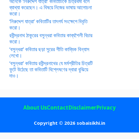
অনেকে ‘নিরুদ্দেশ যাত্রা’ কবিতাটিকে চিত্রধর্মী বলে
ব্যাখ্যা করেছেন। এ বিষয়ে নিজের ভাষায় আলোচনা
করো।
‘নিরুদ্দেশ যাত্রা’ কবিতাটির তাৎপর্য সংক্ষেপে বিবৃতি
করো।
রবীন্দ্রনাথ ঠাকুরের বসুন্ধরা কবিতার কাব্যশৈলী বিচার
করো।
‘বসুন্ধরা’ কবিতার ছড়া সুরের গীতি কাব্যিক বিন্যাস
লেখো।
‘বসুন্ধরা’ কবিতায় রবীন্দ্রনাথের যে মর্মপ্রীতির চিত্রটি
ফুটে উঠেছে তা কবিতাটি বিশ্লেষণের দ্বারা বুঝিয়ে
দাও।
About Us
Contact
Disclaimer
Privacy
Copyright © 2026 sobaisikhi.in