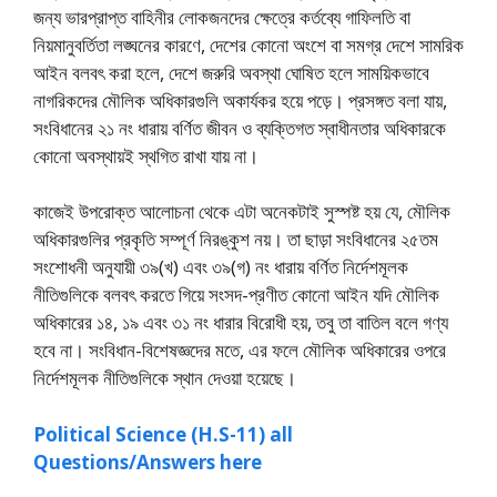
জন্য ভারপ্রাপ্ত বাহিনীর লােকজনদের ক্ষেত্রে কর্তব্যে গাফিলতি বা
নিয়মানুবর্তিতা লঙ্ঘনের কারণে, দেশের কোনাে অংশে বা সমগ্র দেশে সামরিক
আইন বলবৎ করা হলে, দেশে জরুরি অবস্থা ঘােষিত হলে সাময়িকভাবে
নাগরিকদের মৌলিক অধিকারগুলি অকার্যকর হয়ে পড়ে। প্রসঙ্গত বলা যায়,
সংবিধানের ২১ নং ধারায় বর্ণিত জীবন ও ব্যক্তিগত স্বাধীনতার অধিকারকে
কোনাে অবস্থায়ই স্থগিত রাখা যায় না।
কাজেই উপরােক্ত আলােচনা থেকে এটা অনেকটাই সুস্পষ্ট হয় যে, মৌলিক
অধিকারগুলির প্রকৃতি সম্পূর্ণ নিরঙ্কুশ নয়। তা ছাড়া সংবিধানের ২৫তম
সংশােধনী অনুযায়ী ৩৯(খ) এবং ৩৯(গ) নং ধারায় বর্ণিত নির্দেশমূলক
নীতিগুলিকে বলবৎ করতে গিয়ে সংসদ-প্রণীত কোনাে আইন যদি মৌলিক
অধিকারের ১৪, ১৯ এবং ৩১ নং ধারার বিরােধী হয়, তবু তা বাতিল বলে গণ্য
হবে না। সংবিধান-বিশেষজ্ঞদের মতে, এর ফলে মৌলিক অধিকারের ওপরে
নির্দেশমূলক নীতিগুলিকে স্থান দেওয়া হয়েছে।
Political Science (H.S-11) all
Questions/Answers here