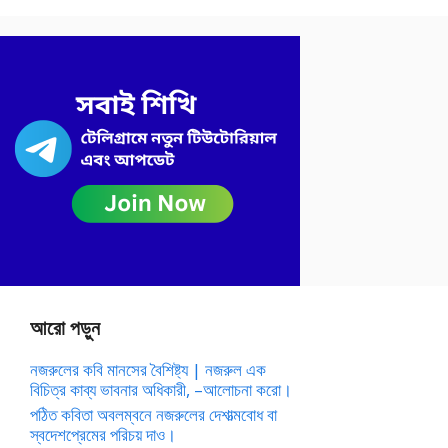
আরো পড়ুন
নজরুলের কবি মানসের বৈশিষ্ট্য | নজরুল এক
বিচিত্র কাব্য ভাবনার অধিকারী, –আলোচনা করো।
পঠিত কবিতা অবলম্বনে নজরুলের দেশাত্মবোধ বা
স্বদেশপ্রেমের পরিচয় দাও।