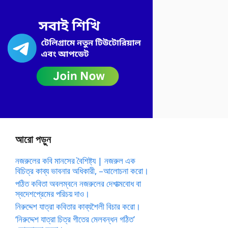
আরো পড়ুন
নজরুলের কবি মানসের বৈশিষ্ট্য | নজরুল এক
বিচিত্র কাব্য ভাবনার অধিকারী, –আলোচনা করো।
পঠিত কবিতা অবলম্বনে নজরুলের দেশাত্মবোধ বা
স্বদেশপ্রেমের পরিচয় দাও।
নিরুদ্দেশ যাত্রা কবিতার কাব্যশৈলী বিচার করো।
‘নিরুদ্দেশ যাত্রা চিত্র গীতের মেলবন্ধন গঠিত’