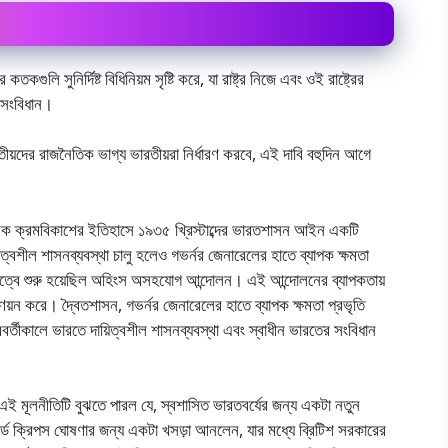
কতকগুলি সুনির্দিষ্ট বিধিনিয়ম সৃষ্টি করে, যা রাষ্ট্র নিজে এবং ওই রাষ্ট্রের
 সংবিধান।
রতীয়দের রাজনৈতিক ভাগ্য ভারতীয়রা নির্ধারণ করবে, এই দাবি বহুদিন আগে
রিক ক্রমবিকাশের ইতিহাসে ১৯৩৫ খ্রিস্টাব্দের ভারতশাসন আইন একটি
়িত্বশীল শাসনব্যবস্থা চালু হলেও গভর্নর জেনারেলের হাতে ব্যাপক ক্ষমতা
েতৃত্বে শুরু হয়েছিল অহিংস অসহযােগ আন্দোলন। এই আন্দোলনের ব্যাপকতায়
য়ন করে। দ্বৈতশাসন, গভর্নর জেনারেলের হাতে ব্যাপক ক্ষমতা প্রভৃতি
ীকালে ভারতে দায়িত্বশীল শাসনব্যবস্থা এবং স্বাধীন ভারতের সংবিধান
র এই মূলনীতিটি বুঝতে পারল যে, স্বশাসিত ভারতবর্যের জন্য একটা নতুন
ফোর্ড ক্রিপস ঘােষণার জন্য একটা খসড়া আনলেন, যার মধ্যে ব্রিটিশ সরকারের