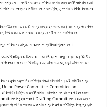
্লেখযােগ্য হল— স্বাধীন ভারতের সংবিধান রচনার জন্য একটি সংবিধান রচনা
রিষদের সদস্যদের নির্বাচিত করবে এবং হিন্দু, মুসলমান ও শিখরা নিজেদের
পরিষদ গঠিত হয়। এর মােট সদস্য সংখ্যা হল ৩৮৯ জন। এর মধ্যে প্রাদেশিক
জন, শিখ ৪ জন এবং সাধারণের জন্য
২১০টি আসন সংরক্ষিত হয়।
ুন সংবিধানের মাধ্যমে ভারতবর্ষকে স্বাধীনতা প্রদান করা।
৯৪৬ খ্রিস্টাব্দের ৯ ডিসেম্বর, সভাপতি হন
ড.
রাজেন্দ্র প্রসাদ। দ্বিতীয়
ীয় অধিবেশন বসে ১৯৪৭ খ্রিস্টাব্দের ২২ এপ্রিল-২ মে, চতুর্থ অধিবেশন বসে
ধানের মুখ্য তত্ত্বগুলির সংক্ষিপ্ত খসড়া বানিয়েছিল। এই কমিটির মধ্যে
ttee, Union Power Committee, Committee on
পাের্টের ভিত্তিতে একটি সাধারণ আলােচনা হওয়ার পর পরিষদ ১৯৪৭
ng Committee নিযুক্ত করল। Drafting Committee-র চেয়ারম্যান
বরূপে প্রকাশিত করলেন এবং তার মধ্যে বিকল্প ও অতিরিক্ত কিছু প্রস্তাব