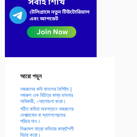
আরো পড়ুন
নজরুলের কবি মানসের বৈশিষ্ট্য |
নজরুল এক বিচিত্র কাব্য ভাবনার
অধিকারী, –আলোচনা করো।
পঠিত কবিতা অবলম্বনে নজরুলের
দেশাত্মবোধ বা স্বদেশপ্রেমের
পরিচয় দাও।
নিরুদ্দেশ যাত্রা কবিতার কাব্যশৈলী
বিচার করো।