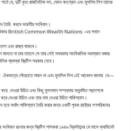
 শর্তে যে, দুটি বৃহৎ রাজনৈতিক দল, যেমন কংগ্রেস এবং মুসলিম লিগ তাদের
রিষদ তৈরি করবে ভারতীয় সংবিধান।
য়ত্তশাসনাধিকার British Common Wealth Nations -এর সমান
প্রদেশ এবং রাজ্য থাকবে।
ন মানতে না চায় তাহলে সে তার সেই সময়কার সাংবিধানিক অবস্থান বজায়
নিক ব্যবস্থা ব্রিটিশ সরকার নেবে।
ভাবেই ঐকমত্যে পৌছােতে পারল না এবং মুসলিম লিগ এই আবেদন জানায় যে—
 করে দেওয়া উচিত এবং কিছু মুসলমান সম্প্রদায় অধ্যুষিত প্রদেশকে
 করে দেওয়া উচিত এবং তার নাম দেওয়া উচিত পাকিস্তান।
িষদ হবে অর্থাৎ পাকিস্তান তৈরি করার জন্য একটি পৃথক রাষ্ট্রের গণপরিষদের
ের সংবিধান রচনার জন্য ব্রিটিশ শাসকরা ১৯৪৬ খ্রিস্টাব্দের মে মাসে ক্যাবিনেট