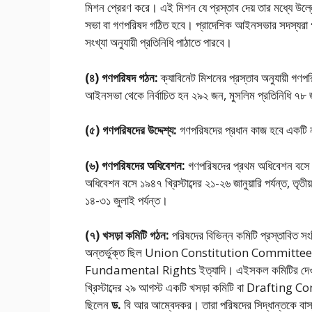
মিশন প্রেরণ করে। এই মিশন যে প্রস্তাব দেয় তার মধ্যে উল
সভা বা গণপরিষদ গঠিত হবে। প্রাদেশিক আইনসভার সদস্যরা গণপ
সংখ্যা অনুযায়ী প্রতিনিধি পাঠাতে পারবে।
(৪) গণপরিষদ গঠন:
ক্যাবিনেট মিশনের প্রস্তাব অনুযায়ী গণ
আইনসভা থেকে নির্বাচিত হন ২৯২ জন, মুসলিম প্রতিনিধি ৭৮ 
(৫) গণপরিষদের উদ্দেশ্য:
গণপরিষদের প্রধান কাজ হবে একটি নত
(৬) গণপরিষদের অধিবেশন:
গণপরিষদের প্রথম অধিবেশন বসে ১
অধিবেশন বসে ১৯৪৭ খ্রিস্টাব্দের ২১-২৬ জানুয়ারি পর্যন্ত, তৃত
১৪-৩১ জুলাই পর্যন্ত।
(৭) খসড়া কমিটি গঠন:
পরিষদের বিভিন্ন কমিটি প্রস্তাবিত সংবি
অন্তর্ভুক্ত ছিল Union Constitution Commi
Fundamental Rights ইত্যাদি। এইসকল কমিটির দেওয়া রি
খ্রিস্টাব্দের ২৯ আগস্ট একটি খসড়া কমিটি বা Drafti
ছিলেন
ড.
বি আর আম্বেদকর। তারা পরিষদের সিদ্ধান্তকে বাস্ত