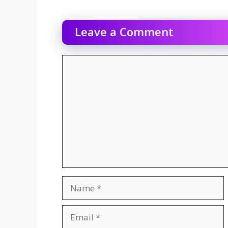
Leave a Comment
Comment
Name
Email