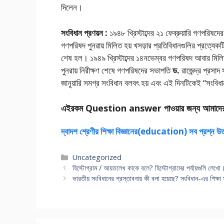
দিলেন।
সংবিধান প্রণয়ন :
১৯৪৮ খ্রিস্টাব্দের ২১ ফেব্রুয়ারি গণপরিষদে
গণপরিষদ পুনরায় মিলিত হয় খসড়ার প্রতিবিধানগুলির প্রত্যেকট
শেষ হল। ১৯৪৯ খ্রিস্টাব্দের ১৪নভেম্বর গণপরিষদ আবার মিলিত হ
পুনরায় নিরীক্ষণ শেষে গণপরিষদের সভাপতি
ড.
রাজেন্দ্র প্রসা
জানুয়ারি সমগ্র সংবিধান বলবৎ হয় এবং এই দিনটিকেই “সংবিধা
এইরকম Question answer পাওয়ার জন্য আমাদে
দ্বাদশ শ্রেণীর শিক্ষা বিজ্ঞানের(education) সব প্রশ্ন উ
Categories
Uncategorized
হিস্টোগ্রাম / আয়তলেখ কাকে বলে? হিস্টোগ্রামের পর্যায়গুলি লেখো
ভারতীয় সংবিধানের প্রস্তাবনায় কী বলা হয়েছে? সংবিধান-এর শিক্ষ