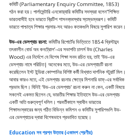
কমিটি (Parliamentary Enquiry Committee, 1853)
গঠন করা হয়। পার্লামেন্টারি এনকোয়্যারি কমিটির সদস্যরা বলেন”শিক্ষিত
ভারতবাসীই হবে ভারতে ব্রিটিশ শাসনব্যবস্থার স্তম্ভম্বরূপ। কমিটি
ভারতে পাশ্চাত্য শিক্ষার প্রসার-সহ আরও কতকগুলি বিষয়ে সুপারিশ করেন।
উড-এর ডেসপ্যাচ রচনা:
কমিটির রিপাের্টের ভিত্তিতে 1854 খ্রিস্টাব্দে
তৎকালীন বাের্ড অব কনট্রোল’-এর সভাপতি চালর্স উড (Charles
Wood) এর নির্দেশে যে বিশেষ শিক্ষা সনদ রচিত হয়, তাই ‘উড-এর
ডেসপ্যাচ নামে পরিচিত| অনেকের মতে, উড-এর ডেসপ্যাচটি রচনা
করেছিলেন ইস্ট ইন্ডিয়া কোম্পানির বিশিষ্ট কর্মী বিখ্যাত দার্শনিক স্টুয়ার্ট মিল।
আবার কারও মতে, এই ডেসপ্যাচ রচনার ক্ষেত্রে মিশনারি ডাফ্-এর সর্বাধিক
প্রভাব ছিল। যিনিই ‘উড-এর ডেসপ্যাচ’ রচনা করুন না কেন, একটি বিষয়ে
সকলেই একমত ছিলেন যে, ভারতীয় শিক্ষার ইতিহাসে উড-এর ডেসপ্যাচ
একটি অতি গুরুত্বপূর্ণ দলিল। পরবর্তীকালে স্বাধীন ভারতের
শিক্ষাসংস্কারের জন্য গঠিত বিভিন্ন কমিশন ও কমিটির সুপারিশগুলি উড-
এর ডেসপ্যাচের দ্বারা বিশেষভাবে প্রভাবিত হয়েছে।
Education সব প্রশ্ন উত্তর (একাদশ শ্রেণীর)