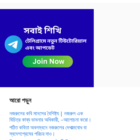
আরো পড়ুন
নজরুলের কবি মানসের বৈশিষ্ট্য | নজরুল এক
বিচিত্র কাব্য ভাবনার অধিকারী, –আলোচনা করো।
পঠিত কবিতা অবলম্বনে নজরুলের দেশাত্মবোধ বা
স্বদেশপ্রেমের পরিচয় দাও।