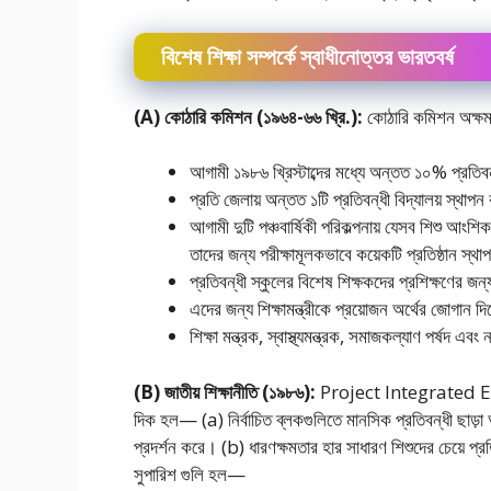
বিশেষ শিক্ষা সম্পর্কে স্বাধীনোত্তর ভারতবর্ষ
(A) কোঠারি কমিশন (১৯৬৪-৬৬ খ্রি.):
কোঠারি কমিশন অক্ষম 
আগামী ১৯৮৬ খ্রিস্টাব্দের মধ্যে অন্তত ১০% প্রতিবন্
প্রতি জেলায় অন্তত ১টি প্রতিবন্ধী বিদ্যালয় স্থা
আগামী দুটি পঞ্চবার্ষিকী পরিকল্পনায় যেসব শিশু আংশি
তাদের জন্য পরীক্ষামূলকভাবে কয়েকটি প্রতিষ্ঠান স্থ
প্রতিবন্ধী স্কুলের বিশেষ শিক্ষকদের প্রশিক্ষণের জ
এদের জন্য শিক্ষামন্ত্রীকে প্রয়োজন অর্থের জোগান 
শিক্ষা মন্ত্রক, স্বাস্থ্যমন্ত্রক, সমাজকল্যাণ পর্ষদ 
(B) জাতীয় শিক্ষানীতি (১৯৮৬):
Project Integrated Ed
দিক হল— (a) নির্বাচিত ব্লকগুলিতে মানসিক প্রতিবন্ধী ছাড়া অন্যা
প্রদর্শন করে। (b) ধারণক্ষমতার হার সাধারণ শিশুদের চেয়ে প্রত
সুপারিশ গুলি হল—